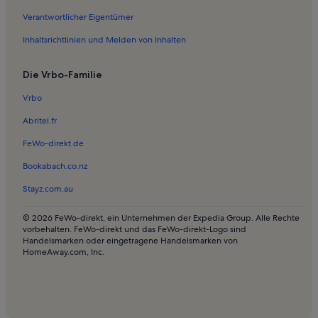
Ferienwohnungen in Lenggries
Verantwortlicher Eigentümer
Ferienwohnungen in Walchensee-Museum
Inhaltsrichtlinien und Melden von Inhalten
Ferienwohnungen und Apartments in Schlehdorf
Die Vrbo-Familie
Häuser in Wallgau
Haustierfreundliche Ferienunterkünfte in Wallgau
Vrbo
Ferienwohnungen und Apartments in Wallgau
Abritel.fr
Longstay in Wallgau
FeWo-direkt.de
Häuser in Reichersbeuern
Bookabach.co.nz
Ferienwohnungen und Apartments in Reichersbeuern
Stayz.com.au
Häuser in Wegscheid
© 2026 FeWo-direkt, ein Unternehmen der Expedia Group. Alle Rechte
Häuser in Arzbach
vorbehalten. FeWo-direkt und das FeWo-direkt-Logo sind
Handelsmarken oder eingetragene Handelsmarken von
Ferienwohnungen und Apartments in Arzbach
HomeAway.com, Inc.
Häuser in Benediktbeuern
Ferienwohnungen und Apartments in Benediktbeuern
Ferienwohnungen und Apartments in Sindelsdorf