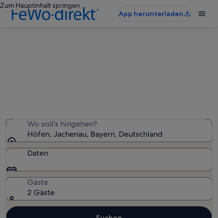
Zum Hauptinhalt springen
App herunterladen
Ferienwohnungen & Ferienhäuser
in Höfen
Wir haben 109 Ferienunterkünfte gefunden. Bitte gib
deinen Reisezeitraum an, um die Verfügbarkeit zu
prüfen.
Wo soll’s hingehen?
Höfen, Jachenau, Bayern, Deutschland
Daten
Gäste
2 Gäste
Suchen