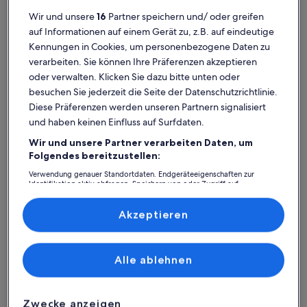
Wir und unsere
16
Partner speichern und/ oder greifen
auf Informationen auf einem Gerät zu, z.B. auf eindeutige
Kennungen in Cookies, um personenbezogene Daten zu
verarbeiten. Sie können Ihre Präferenzen akzeptieren
Premium-G
oder verwalten. Klicken Sie dazu bitte unten oder
besuchen Sie jederzeit die Seite der Datenschutzrichtlinie.
Weitere Infos zu Ferienwohnung Walchensee mit Seeblick,
Weitere I
Ferienwohnung Walchensee mit
Schön
Diese Präferenzen werden unseren Partnern signalisiert
Seeblick, Sauna & Schwimmbad.
Platz für 4 Gäste · 1 Schlafzimmer · 1 Badezimmer
Berge
Platz für
und haben keinen Einfluss auf Surfdaten.
außergewöhnlich
auße
Außergewöhnlich
Auße
9,8
9,8
9,8 von 10
9,8 von 
32 externe Bewertungen
55 Be
Wir und unsere Partner verarbeiten Daten, um
(55
Folgendes bereitzustellen:
Höfen: Ferienunterkünfte mit
bewe
Verwendung genauer Standortdaten. Endgeräteeigenschaften zur
Top-Bewertung
Identifikation aktiv abfragen. Speichern von oder Zugriff auf
Informationen auf einem Endgerät. Personalisierte Werbung und
Inhalte, Messung von Werbeleistung und der Performance von Inhalten,
Zielgruppenforschung sowie Entwicklung und Verbesserung von
Akzeptieren
Weitere Infos zu New house at the foot of the Brauneck, va
Weitere I
Angeboten.
Liste der Partner (Lieferanten)
Alle ablehnen
Zwecke anzeigen