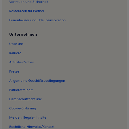
Vertrauen und Sicherheit
Ferienwohnungen in Gilgenhöfe
Ressourcen für Partner
Ferienunterkünfte nahe Lenggries Station
Ferienhäuser und Urlaubsinspiration
Ferienwohnungen in Brauneck-Wegscheidl Ski
Ferienwohnungen in Ahorn-Sessellift
Unternehmen
Ferienwohnungen in Kochelsee
Über uns
Ferienwohnungen in Urfeld am Walchensee
Karriere
Ferienwohnungen in Brauneck
Affiliate-Partner
Ferienwohnungen in Achner
Presse
Ferienwohnungen in Draxlhang
Allgemeine Geschäftsbedingungen
Ferienwohnungen in Finstermünzbahn
Barrierefreiheit
Ferienwohnungen in Luitpolderhöfe
Datenschutzrichtlinie
Ferienwohnungen in Walchenseekraftwerk
Ferienwohnungen in Walchensee
Cookie-Erklärung
Ferienwohnungen in Hochseilgarten IsarWinkel
Melden illegaler Inhalte
Ferienwohnungen in Jachenau
Rechtliche Hinweise/Kontakt