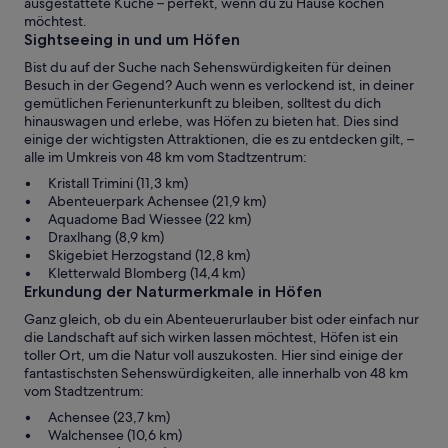
ausgestattete Küche – perfekt, wenn du zu Hause kochen
möchtest.
Sightseeing in und um Höfen
Bist du auf der Suche nach Sehenswürdigkeiten für deinen
Besuch in der Gegend? Auch wenn es verlockend ist, in deiner
gemütlichen Ferienunterkunft zu bleiben, solltest du dich
hinauswagen und erlebe, was Höfen zu bieten hat. Dies sind
einige der wichtigsten Attraktionen, die es zu entdecken gilt, –
alle im Umkreis von 48 km vom Stadtzentrum:
Kristall Trimini (11,3 km)
Abenteuerpark Achensee (21,9 km)
Aquadome Bad Wiessee (22 km)
Draxlhang (8,9 km)
Skigebiet Herzogstand (12,8 km)
Kletterwald Blomberg (14,4 km)
Erkundung der Naturmerkmale in Höfen
Ganz gleich, ob du ein Abenteuerurlauber bist oder einfach nur
die Landschaft auf sich wirken lassen möchtest, Höfen ist ein
toller Ort, um die Natur voll auszukosten. Hier sind einige der
fantastischsten Sehenswürdigkeiten, alle innerhalb von 48 km
vom Stadtzentrum:
Achensee (23,7 km)
Walchensee (10,6 km)