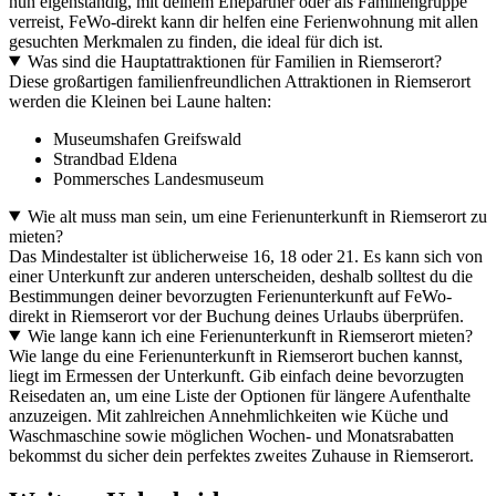
nun eigenständig, mit deinem Ehepartner oder als Familiengruppe
verreist, FeWo-direkt kann dir helfen eine Ferienwohnung mit allen
gesuchten Merkmalen zu finden, die ideal für dich ist.
Was sind die Hauptattraktionen für Familien in Riemserort?
Diese großartigen familienfreundlichen Attraktionen in Riemserort
werden die Kleinen bei Laune halten:
Museumshafen Greifswald
Strandbad Eldena
Pommersches Landesmuseum
Wie alt muss man sein, um eine Ferienunterkunft in Riemserort zu
mieten?
Das Mindestalter ist üblicherweise 16, 18 oder 21. Es kann sich von
einer Unterkunft zur anderen unterscheiden, deshalb solltest du die
Bestimmungen deiner bevorzugten Ferienunterkunft auf FeWo-
direkt in Riemserort vor der Buchung deines Urlaubs überprüfen.
Wie lange kann ich eine Ferienunterkunft in Riemserort mieten?
Wie lange du eine Ferienunterkunft in Riemserort buchen kannst,
liegt im Ermessen der Unterkunft. Gib einfach deine bevorzugten
Reisedaten an, um eine Liste der Optionen für längere Aufenthalte
anzuzeigen. Mit zahlreichen Annehmlichkeiten wie Küche und
Waschmaschine sowie möglichen Wochen- und Monatsrabatten
bekommst du sicher dein perfektes zweites Zuhause in Riemserort.