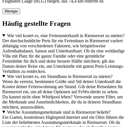
Flughafen Laage (RLG) fliegen, das 74,4 km entfernt ist.
Weniger
Häufig gestellte Fragen
Wie viel kostet es, eine Ferienunterkunft in Riemserort zu mieten?
Der durchschnittliche Preis für ein Ferienhaus in Riemserort variiert
abhängig von verschiedenen Faktoren, wie beispielsweise
Aufenthaltsdauer, Saison und Unterkunftsart. Ob du eine weitläufige
Villa mit Platz für die ganze Familie oder eine gemütliche
Ferienhütte für dich und deine bessere Hälfte möchtest, gib das
Datum deiner Reise ein, um Unterkünfte mit gutem Preis-Leistungs-
Verhältnis zu entdecken.
Wie viel kostet es, ein Strandhaus in Riemserort zu mieten?
Wenn du verreist, bestimmen Größe und Stil deiner Unterkunft die
Kosten deiner Ferienwohnung am Strand. Gib deine Reisedaten für
Riemserort ein, um all deine Optionen auf FeWo-direkt zu sehen.
Du kannst nicht ohne Whirlpool leben? Verwende unsere Filter, um
die Merkmale und Annehmlichkeiten, die du in deinem Strandhaus
möchtest, auszuwählen.
Welche Ausstattungsmerkmale sind in Riemserort beliebt?
Ein Garten, kostenloses Highspeed-Internet und ein Ofen führen die
Liste der beliebtesten Ausstattungsmerkmale in Riemserort. Ob du