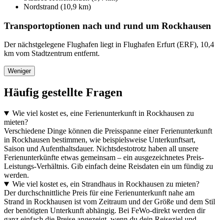
Nordstrand (10,9 km)
Transportoptionen nach und rund um Rockhausen
Der nächstgelegene Flughafen liegt in Flughafen Erfurt (ERF), 10,4
km vom Stadtzentrum entfernt.
Weniger
Häufig gestellte Fragen
Wie viel kostet es, eine Ferienunterkunft in Rockhausen zu
mieten?
Verschiedene Dinge können die Preisspanne einer Ferienunterkunft
in Rockhausen bestimmen, wie beispielsweise Unterkunftsart,
Saison und Aufenthaltsdauer. Nichtsdestotrotz haben all unsere
Ferienunterkünfte etwas gemeinsam – ein ausgezeichnetes Preis-
Leistungs-Verhältnis. Gib einfach deine Reisdaten ein um fündig zu
werden.
Wie viel kostet es, ein Strandhaus in Rockhausen zu mieten?
Der durchschnittliche Preis für eine Ferienunterkunft nahe am
Strand in Rockhausen ist vom Zeitraum und der Größe und dem Stil
der benötigten Unterkunft abhängig. Bei FeWo-direkt werden dir
ganz einfach die Preise angezeigt, wenn du dein Reiseziel und