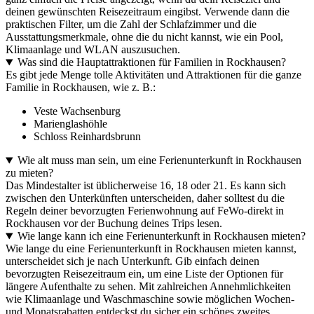
deinen gewünschten Reisezeitraum eingibst. Verwende dann die
praktischen Filter, um die Zahl der Schlafzimmer und die
Ausstattungsmerkmale, ohne die du nicht kannst, wie ein Pool,
Klimaanlage und WLAN auszusuchen.
Was sind die Hauptattraktionen für Familien in Rockhausen?
Es gibt jede Menge tolle Aktivitäten und Attraktionen für die ganze
Familie in Rockhausen, wie z. B.:
Veste Wachsenburg
Marienglashöhle
Schloss Reinhardsbrunn
Wie alt muss man sein, um eine Ferienunterkunft in Rockhausen
zu mieten?
Das Mindestalter ist üblicherweise 16, 18 oder 21. Es kann sich
zwischen den Unterkünften unterscheiden, daher solltest du die
Regeln deiner bevorzugten Ferienwohnung auf FeWo-direkt in
Rockhausen vor der Buchung deines Trips lesen.
Wie lange kann ich eine Ferienunterkunft in Rockhausen mieten?
Wie lange du eine Ferienunterkunft in Rockhausen mieten kannst,
unterscheidet sich je nach Unterkunft. Gib einfach deinen
bevorzugten Reisezeitraum ein, um eine Liste der Optionen für
längere Aufenthalte zu sehen. Mit zahlreichen Annehmlichkeiten
wie Klimaanlage und Waschmaschine sowie möglichen Wochen-
und Monatsrabatten entdeckst du sicher ein schönes zweites