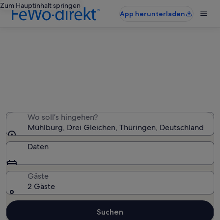
Zum Hauptinhalt springen
App herunterladen
Ferienunterkünfte nahe Mühlburg
Wir haben 762 Ferienunterkünfte gefunden. Bitte gib
deinen Reisezeitraum an, um die Verfügbarkeit zu
prüfen.
Wo soll’s hingehen?
Mühlburg, Drei Gleichen, Thüringen, Deutschland
Daten
Gäste
2 Gäste
Suchen