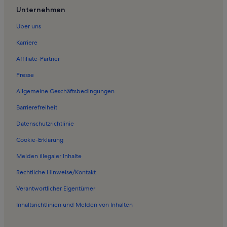
Ferienwohnungen in Kornhochheim
Unternehmen
Ferienwohnungen in Apfelstädt
Über uns
Ferienwohnungen in Burg Gleichen
Karriere
Ferienunterkünfte nahe Wandersleben Station
Affiliate-Partner
Ferienwohnungen in Haarhausen
Presse
Ferienwohnungen in Veste Wachsenburg
Allgemeine Geschäftsbedingungen
Ferienunterkünfte nahe Neudietendorf Station
Barrierefreiheit
Ferienwohnungen in Grabsleben
Datenschutzrichtlinie
Ferienwohnungen in Holzhausen
Ferienwohnungen in Wölfis
Cookie-Erklärung
Ferienwohnungen in Bittstädt
Melden illegaler Inhalte
Ferienwohnungen in Gossel
Rechtliche Hinweise/Kontakt
Ferienwohnungen in Sülzenbrücken
Verantwortlicher Eigentümer
Häuser in Georgenthal
Inhaltsrichtlinien und Melden von Inhalten
Ferienwohnungen und Apartments in Georgenthal