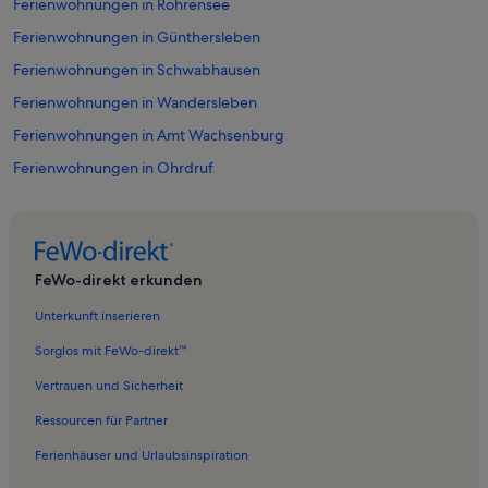
Ferienwohnungen in Röhrensee
Ferienwohnungen in Günthersleben
Ferienwohnungen in Schwabhausen
Ferienwohnungen in Wandersleben
Ferienwohnungen in Amt Wachsenburg
Ferienwohnungen in Ohrdruf
Ferienwohnungen in Wechmar
Ferienwohnungen in Nesse-Apfelstädt
Ferienwohnungen in Drei Gleichen
FeWo-direkt erkunden
Ferienwohnungen in Seebergen
Unterkunft inserieren
Ferienwohnungen in Mühlberg
Sorglos mit FeWo-direkt™
Ferienwohnungen in Rehestädt
Vertrauen und Sicherheit
Ferienwohnungen in Großrettbach
Ressourcen für Partner
Ferienwohnungen in Neudietendorf
Ferienhäuser und Urlaubsinspiration
Ferienwohnungen in Thörey