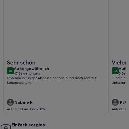
Weitere Infos zu Zentral gelegene Ferienwohnung in der Suh
Weitere I
Sehr schön
Vielen
außergewöhnlich
auße
Außergewöhnlich
Auße
10
10
10 von 10
10 von 1
47 Bewertungen
5 Bew
(47
(5
Erholsam in ruhiger Abgeschiedenheit und doch zentral zu
Für die ne
bewertungen)
bewe
Sehenswertem.
Unterkunft
Sabine R.
Patr
Aufenthalt im Juni 2025
Aufenthalt
Einfach sorglos