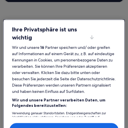
Mühlberg
Ferienunterkünfte nahe Mühlburg
Ihre Privatsphäre ist uns
wichtig
Wenn du deinen Aufenthalt nahe Mühlburg verbringen möchtest,
Wir und unsere
16
Partner speichern und/ oder greifen
wirf einen Blick auf unsere Ferienunterkünfte und wähle dein
Zuhause in der Ferne. Egal, mit wem du deinen Urlaub in einer
auf Informationen auf einem Gerät zu, z.B. auf eindeutige
Ferienunterkunft verbringst, ob mit Familie oder Freunden, du wirst
Kennungen in Cookies, um personenbezogene Daten zu
die Ausstattung finden, die du suchst, und sogar mehr. Dazu
verarbeiten. Sie können Ihre Präferenzen akzeptieren
gehören möglicherweise ein Parkplatz sowie eine Waschmaschine
oder verwalten. Klicken Sie dazu bitte unten oder
und ein Trockner. Was auch immer du dir vorstellst, du findest
bestimmt die Unterkunft, die allen gefällt und allen Bedürfnissen
besuchen Sie jederzeit die Seite der Datenschutzrichtlinie.
gerecht wird – dir steht ein vielfältiges Angebot mit allerlei
Diese Präferenzen werden unseren Partnern signalisiert
Optionen zur Verfügung, einschließlich barrierearmer oder
und haben keinen Einfluss auf Surfdaten.
Nichtraucheroptionen.
Wir und unsere Partner verarbeiten Daten, um
Folgendes bereitzustellen:
Verwendung genauer Standortdaten. Endgeräteeigenschaften zur
Finde Unterkünfte ganz nach deinem
Identifikation aktiv abfragen. Speichern von oder Zugriff auf
Informationen auf einem Endgerät. Personalisierte Werbung und
Geschmack
Inhalte, Messung von Werbeleistung und der Performance von Inhalten,