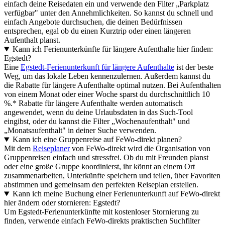
einfach deine Reisedaten ein und verwende den Filter „Parkplatz
verfügbar" unter den Annehmlichkeiten. So kannst du schnell und
einfach Angebote durchsuchen, die deinen Bedürfnissen
entsprechen, egal ob du einen Kurztrip oder einen längeren
Aufenthalt planst.
Kann ich Ferienunterkünfte für längere Aufenthalte hier finden:
Egstedt?
Eine
Egstedt-Ferienunterkunft für längere Aufenthalte
ist der beste
Weg, um das lokale Leben kennenzulernen. Außerdem kannst du
die Rabatte für längere Aufenthalte optimal nutzen. Bei Aufenthalten
von einem Monat oder einer Woche sparst du durchschnittlich 10
%.* Rabatte für längere Aufenthalte werden automatisch
angewendet, wenn du deine Urlaubsdaten in das Such-Tool
eingibst, oder du kannst die Filter „Wochenaufenthalt" und
„Monatsaufenthalt" in deiner Suche verwenden.
Kann ich eine Gruppenreise auf FeWo-direkt planen?
Mit dem
Reiseplaner
von FeWo-direkt wird die Organisation von
Gruppenreisen einfach und stressfrei. Ob du mit Freunden planst
oder eine große Gruppe koordinierst, ihr könnt an einem Ort
zusammenarbeiten, Unterkünfte speichern und teilen, über Favoriten
abstimmen und gemeinsam den perfekten Reiseplan erstellen.
Kann ich meine Buchung einer Ferienunterkunft auf FeWo-direkt
hier ändern oder stornieren: Egstedt?
Um Egstedt-Ferienunterkünfte mit kostenloser Stornierung zu
finden, verwende einfach FeWo-direkts praktischen Suchfilter