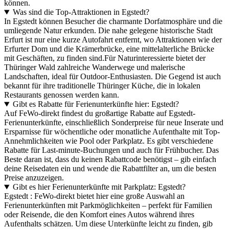
können.
Was sind die Top-Attraktionen in Egstedt?
In Egstedt können Besucher die charmante Dorfatmosphäre und die
umliegende Natur erkunden. Die nahe gelegene historische Stadt
Erfurt ist nur eine kurze Autofahrt entfernt, wo Attraktionen wie der
Erfurter Dom und die Krämerbrücke, eine mittelalterliche Brücke
mit Geschäften, zu finden sind.Für Naturinteressierte bietet der
Thüringer Wald zahlreiche Wanderwege und malerische
Landschaften, ideal für Outdoor-Enthusiasten. Die Gegend ist auch
bekannt für ihre traditionelle Thüringer Küche, die in lokalen
Restaurants genossen werden kann.
Gibt es Rabatte für Ferienunterkünfte hier: Egstedt?
Auf FeWo-direkt findest du großartige Rabatte auf Egstedt-
Ferienunterkünfte, einschließlich Sonderpreise für neue Inserate und
Ersparnisse für wöchentliche oder monatliche Aufenthalte mit Top-
Annehmlichkeiten wie Pool oder Parkplatz. Es gibt verschiedene
Rabatte für Last-minute-Buchungen und auch für Frühbucher. Das
Beste daran ist, dass du keinen Rabattcode benötigst – gib einfach
deine Reisedaten ein und wende die Rabattfilter an, um die besten
Preise anzuzeigen.
Gibt es hier Ferienunterkünfte mit Parkplatz: Egstedt?
Egstedt : FeWo-direkt bietet hier eine große Auswahl an
Ferienunterkünften mit Parkmöglichkeiten – perfekt für Familien
oder Reisende, die den Komfort eines Autos während ihres
Aufenthalts schätzen. Um diese Unterkünfte leicht zu finden, gib