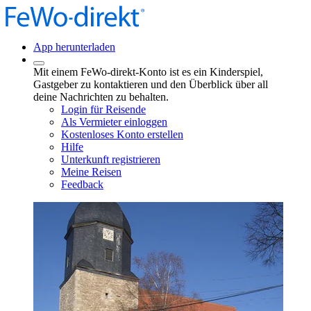
App herunterladen
Mit einem FeWo-direkt-Konto ist es ein Kinderspiel,
Gastgeber zu kontaktieren und den Überblick über all
deine Nachrichten zu behalten.
Login für Reisende
Als Vermieter einloggen
Kostenloses Konto erstellen
Hilfe
Unterkunft registrieren
Meine Reisen
Feedback