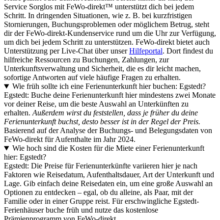
Service Sorglos mit FeWo-direkt™ unterstützt dich bei jedem
Schritt. In dringenden Situationen, wie z. B. bei kurzfristigen
Stornierungen, Buchungsproblemen oder möglichem Betrug, steht
dir der FeWo-direkt-Kundenservice rund um die Uhr zur Verfügung,
um dich bei jedem Schritt zu unterstützen. FeWo-direkt bietet auch
Unterstützung per Live-Chat über unser
Hilfeportal
. Dort findest du
hilfreiche Ressourcen zu Buchungen, Zahlungen, zur
Unterkunftsverwaltung und Sicherheit, die es dir leicht machen,
sofortige Antworten auf viele häufige Fragen zu erhalten.
Wie früh sollte ich eine Ferienunterkunft hier buchen: Egstedt?
Egstedt: Buche deine Ferienunterkunft hier mindestens zwei Monate
vor deiner Reise, um die beste Auswahl an Unterkünften zu
erhalten.
Außerdem wirst du feststellen, dass je früher du deine
Ferienunterkunft buchst, desto besser ist in der Regel der Preis.
Basierend auf der Analyse der Buchungs- und Belegungsdaten von
FeWo-direkt für Aufenthalte im Jahr 2024.
Wie hoch sind die Kosten für die Miete einer Ferienunterkunft
hier: Egstedt?
Egstedt: Die Preise für Ferienunterkünfte variieren hier je nach
Faktoren wie Reisedatum, Aufenthaltsdauer, Art der Unterkunft und
Lage. Gib einfach deine Reisedaten ein, um eine große Auswahl an
Optionen zu entdecken – egal, ob du alleine, als Paar, mit der
Familie oder in einer Gruppe reist. Für erschwingliche Egstedt-
Ferienhäuser buche früh und nutze das kostenlose
Prämienprogramm von FeWo-direkt.