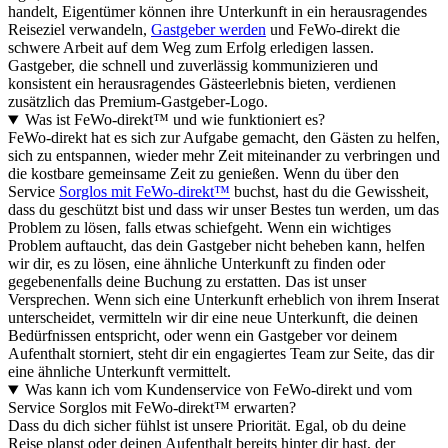
handelt, Eigentümer können ihre Unterkunft in ein herausragendes
Reiseziel verwandeln,
Gastgeber werden
und FeWo-direkt die
schwere Arbeit auf dem Weg zum Erfolg erledigen lassen.
Gastgeber, die schnell und zuverlässig kommunizieren und
konsistent ein herausragendes Gästeerlebnis bieten, verdienen
zusätzlich das Premium-Gastgeber-Logo.
Was ist FeWo-direkt™ und wie funktioniert es?
FeWo-direkt hat es sich zur Aufgabe gemacht, den Gästen zu helfen,
sich zu entspannen, wieder mehr Zeit miteinander zu verbringen und
die kostbare gemeinsame Zeit zu genießen. Wenn du über den
Service
Sorglos mit FeWo-direkt™
buchst, hast du die Gewissheit,
dass du geschützt bist und dass wir unser Bestes tun werden, um das
Problem zu lösen, falls etwas schiefgeht. Wenn ein wichtiges
Problem auftaucht, das dein Gastgeber nicht beheben kann, helfen
wir dir, es zu lösen, eine ähnliche Unterkunft zu finden oder
gegebenenfalls deine Buchung zu erstatten. Das ist unser
Versprechen. Wenn sich eine Unterkunft erheblich von ihrem Inserat
unterscheidet, vermitteln wir dir eine neue Unterkunft, die deinen
Bedürfnissen entspricht, oder wenn ein Gastgeber vor deinem
Aufenthalt storniert, steht dir ein engagiertes Team zur Seite, das dir
eine ähnliche Unterkunft vermittelt.
Was kann ich vom Kundenservice von FeWo-direkt und vom
Service Sorglos mit FeWo-direkt™ erwarten?
Dass du dich sicher fühlst ist unsere Priorität. Egal, ob du deine
Reise planst oder deinen Aufenthalt bereits hinter dir hast, der