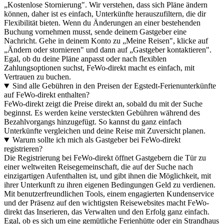
„Kostenlose Stornierung". Wir verstehen, dass sich Pläne ändern
können, daher ist es einfach, Unterkünfte herauszufiltern, die dir
Flexibilität bieten. Wenn du Änderungen an einer bestehenden
Buchung vornehmen musst, sende deinem Gastgeber eine
Nachricht. Gehe in deinem Konto zu „Meine Reisen", klicke auf
„Ändern oder stornieren" und dann auf „Gastgeber kontaktieren".
Egal, ob du deine Pläne anpasst oder nach flexiblen
Zahlungsoptionen suchst, FeWo-direkt macht es einfach, mit
Vertrauen zu buchen.
Sind alle Gebühren in den Preisen der Egstedt-Ferienunterkünfte
auf FeWo-direkt enthalten?
FeWo-direkt zeigt die Preise direkt an, sobald du mit der Suche
beginnst. Es werden keine versteckten Gebühren während des
Bezahlvorgangs hinzugefügt. So kannst du ganz einfach
Unterkünfte vergleichen und deine Reise mit Zuversicht planen.
Warum sollte ich mich als Gastgeber bei FeWo-direkt
registrieren?
Die Registrierung bei FeWo-direkt öffnet Gastgebern die Tür zu
einer weltweiten Reisegemeinschaft, die auf der Suche nach
einzigartigen Aufenthalten ist, und gibt ihnen die Möglichkeit, mit
ihrer Unterkunft zu ihren eigenen Bedingungen Geld zu verdienen.
Mit benutzerfreundlichen Tools, einem engagierten Kundenservice
und der Präsenz auf den wichtigsten Reisewebsites macht FeWo-
direkt das Inserieren, das Verwalten und den Erfolg ganz einfach.
Egal, ob es sich um eine gemütliche Ferienhütte oder ein Strandhaus