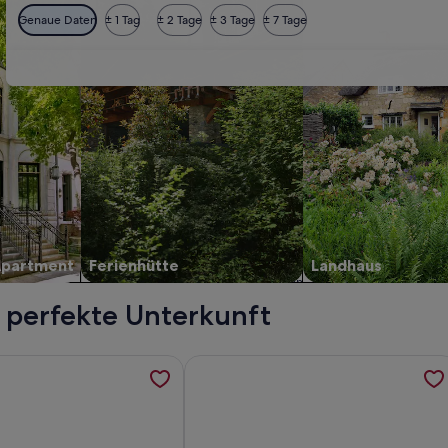
Genaue Daten
± 1 Tag
± 2 Tage
± 3 Tage
± 7 Tage
Apartment
Ferienhütte
Landhaus
 perfekte Unterkunft
ent mit Blick zur Wachsenburg am Erfurter Kreuz/ A4!, werde
rmationen zu 150m² privates Familienhaus mit Gartenblick, z
Weitere Informationen zu Die Praxis