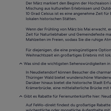
Der März markiert den Beginn der Hochsaison i
Mischung aus kulturellen Erlebnissen und Out
10 Grad Celsius ist es eine angenehme Zeit f
lokalen historischen Stätten.
Wenn der Frühling von März bis Mai erwacht, er
Zeit für Naturliebhaber und Gemeindefeste mac
Mahlzeiten im Freien, sodass Sie die ruhige A
Für diejenigen, die eine preisgünstigere Optio
Weihnachtszeit ein großartiges Erlebnis mit lo
Was sind die wichtigsten Sehenswürdigkeiten i
In Neudietendorf können Besucher die charmant
Thüringer Wald bietet wunderschöne Wanderweg
Darüber hinaus bietet die historische Stadt Er
Krämerbrücke, eine mittelalterliche Brücke mit
Gibt es Rabatte für Ferienunterkünfte hier: Neu
Auf FeWo-direkt findest du großartige Rabatte 
wöchentliche oder monatliche Aufenthalte mit