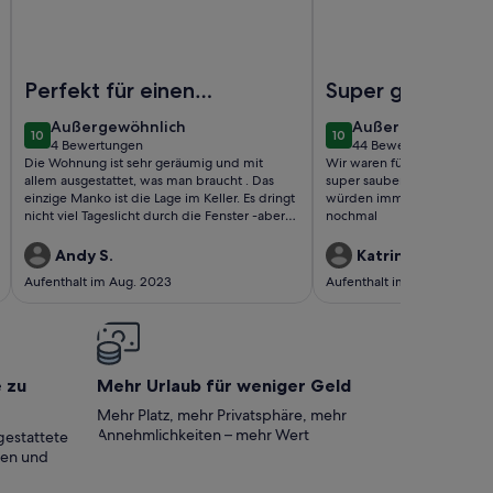
r Wald"
own, the university and the clinic
Foto von Gästewohnung am Hopfenberg
Foto von Stilvolles Wo
Perfekt für einen
Super gemütlich
Kurzurlaub
und saubere
außergewöhnlich
außergewöhnlich
Außergewöhnlich
Außergewöhnlich
10
10
Unterkunft
10 von 10
10 von 10
4 Bewertungen
44 Bewertungen
(4
(44
Die Wohnung ist sehr geräumig und mit
Wir waren für 2 Nächte in 
bewertungen)
bewertungen)
allem ausgestattet, was man braucht . Das
super sauber und total gemü
einzige Manko ist die Lage im Keller. Es dringt
würden immer wieder kom
nicht viel Tageslicht durch die Fenster -aber
nochmal
gerade das war für uns von großem Vorteil,da
während unseres Aufenthaltes eine
Andy S.
Katrin L.
Hitzewelle über Erfurt hinweg fegte . So
Aufenthalt im Aug. 2023
Aufenthalt im Nov. 2018
konnten wir trotz 35 Grad Außentemperatur
super gut im kühlen Schlafzimmer schlafen .
Die Wohnung war sehr sauber und wir
werden sie auf jeden Fall wieder
buchen,sollte es uns mal wieder nach Erfurt
verschlagen.
e zu
Mehr Urlaub für weniger Geld
Mehr Platz, mehr Privatsphäre, mehr
Annehmlichkeiten – mehr Wert
gestattete
ten und