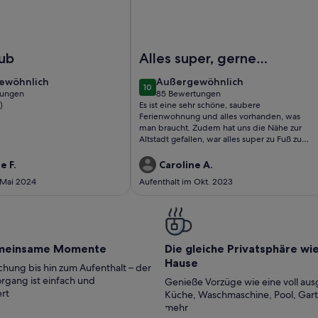
ira
rienwohnung Riechheim: "Zwischen Erfurt, Weimar & Thüringe
Foto von Stylish living near the old t
aub
Alles super, gerne
wieder!
ewöhnlich
außergewöhnlich
ewöhnlich
Außergewöhnlich
10
10 von 10
tungen
85 Bewertungen
(85
)
Es ist eine sehr schöne, saubere
ungen)
bewertungen)
Ferienwohnung und alles vorhanden, was
man braucht. Zudem hat uns die Nähe zur
Altstadt gefallen, war alles super zu Fuß zu
erreichen.
e F.
Caroline A.
 Mai 2024
Aufenthalt im Okt. 2023
meinsame Momente
Die gleiche Privatsphäre wi
Hause
hung bis hin zum Aufenthalt – der
rgang ist einfach und
Genieße Vorzüge wie eine voll aus
rt
Küche, Waschmaschine, Pool, Gar
mehr