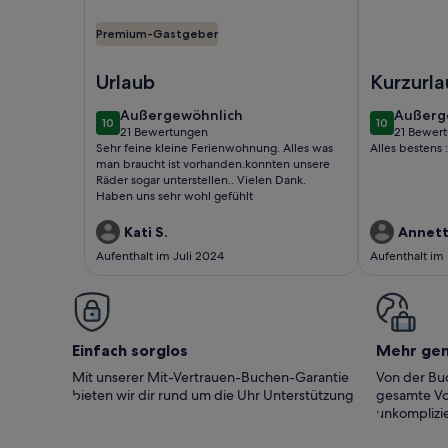
Premium-Gastgeber
Foto von Kleines Ferienappartment in Erfurt-Schm
Foto von Fe
Urlaub
Kurzurl
außergewöhnlich
außerg
Außergewöhnlich
Außerg
10
10
10 von 10
10 von 10
21 Bewertungen
21 Bewer
(21
(21
Sehr feine kleine Ferienwohnung. Alles was
Alles bestens :
bewertungen)
bewert
man braucht ist vorhanden.konnten unsere
Räder sogar unterstellen.. Vielen Dank.
Haben uns sehr wohl gefühlt
Kati S.
Annett
Aufenthalt im Juli 2024
Aufenthalt im
Einfach sorglos
Mehr ge
Mit unserer Mit-Vertrauen-Buchen-Garantie
Von der Buc
bieten wir dir rund um die Uhr Unterstützung
gesamte Vo
unkomplizie