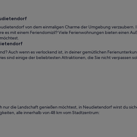
eudietendorf
n Neudietendorf von dem einmaligen Charme der Umgebung verzaubern. I
re es mit einem Feriendomizil? Viele Ferienwohnungen bieten einen Auß
 möchtest.
dietendorf
end? Auch wenn es verlockend ist, in deiner gemütlichen Ferienunterkun
es sind einige der beliebtesten Attraktionen, die Sie nicht verpassen s
f
h nur die Landschaft genießen möchtest, in Neudietendorf wirst du sich
gkeiten, alle innerhalb von 48 km vom Stadtzentrum: