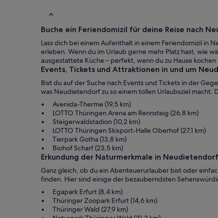
Buche ein Feriendomizil für deine Reise nach N
Lass dich bei einem Aufenthalt in einem Feriendomizil i
erleben. Wenn du im Urlaub gerne mehr Platz hast, wie wä
ausgestattete Küche – perfekt, wenn du zu Hause kochen
Events, Tickets und Attraktionen in und um Neu
Bist du auf der Suche nach Events und Tickets in der Geg
was Neudietendorf zu so einem tollen Urlaubsziel macht. Di
Avenida-Therme (19,5 km)
LOTTO Thüringen Arena am Rennsteig (26,8 km)
Steigerwaldstadion (10,2 km)
LOTTO Thüringen Skisport-Halle Oberhof (27,1 km)
Tierpark Gotha (13,8 km)
Biohof Scharf (23,5 km)
Erkundung der Naturmerkmale in Neudietendor
Ganz gleich, ob du ein Abenteuerurlauber bist oder einfac
finden. Hier sind einige der bezauberndsten Sehenswürdi
Egapark Erfurt (8,4 km)
Thüringer Zoopark Erfurt (14,6 km)
Thüringer Wald (27,9 km)
Naturpark Thüringer Wald (31,3 km)