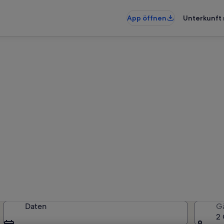
App öffnen
Unterkunft 
ungen & Ferienhäuser in Ne
künfte gefunden. Bitte gib deine
Verfügbarkeit zu prüfen.
Daten
G
2 