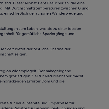
hland. Dieser Monat zieht Besucher an, die eine
rd. Mit Durchschnittstemperaturen zwischen 0 und
ng, einschließlich der schönen Wanderwege und
taltungen zum Leben, was sie zu einer idealen
legenheit für gemütliche Spaziergänge und
ser Zeit bietet der festliche Charme der
nschaft zeigen.
 Region widerspiegelt. Der nahegelegene
nem großartigen Ziel für Naturliebhaber macht.
 beeindruckenden Erfurter Dom und die
eise für neue Inserate und Ersparnisse für
chiedene Rabatte für Last-minute-Buchungen und