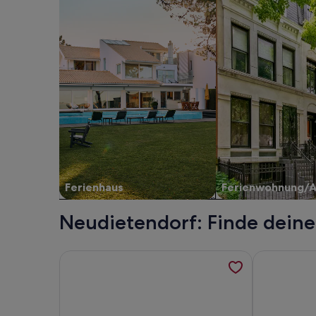
Ferienhaus
Ferienwohnung/
Neudietendorf: Finde deine
Weitere Informationen zu Modernes helles Apartm
Weitere Info