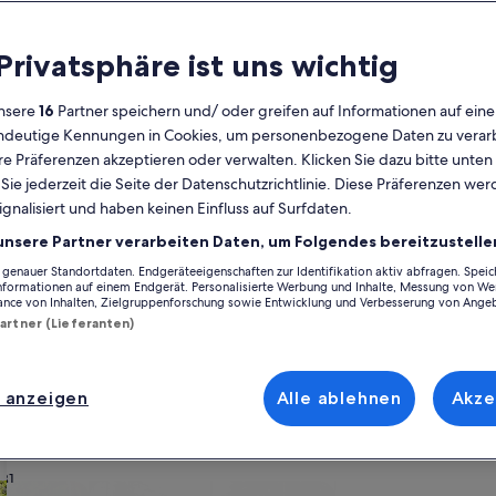
Kalender
 Privatsphäre ist uns wichtig
Derzeit
August 2026
werden
nsere
16
Partner speichern und/ oder greifen auf Informationen auf ein
die
eindeutige Kennungen in Cookies, um personenbezogene Daten zu verarb
Monate
Montag
Dienstag
Mittwoch
Donnerstag
Freitag
Samstag
Sonntag
Montag
Die
Mo
Di
Mi
Do
Fr
Sa
So
Mo
Di
e Präferenzen akzeptieren oder verwalten. Klicken Sie dazu bitte unten
August
ie jederzeit die Seite der Datenschutzrichtlinie. Diese Präferenzen we
2026
ignalisiert und haben keinen Einfluss auf Surfdaten.
und
1
1
2
2
dkreis Gotha
Nesse-Apfelstädt
Neudietendorf
September
unsere Partner verarbeiten Daten, um Folgendes bereitzustelle
2026
enauer Standortdaten. Endgeräteeigenschaften zur Identifikation aktiv abfragen. Spei
3
4
5
6
7
8
7
8
9
9
ietendorf, die perfekt zu dir und deinem Urlaub passen. Egal, ob du m
angezeigt.
Informationen auf einem Endgerät. Personalisierte Werbung und Inhalte, Messung von We
dir für deinen Aufenthalt wichtig sind. Dazu gehören zum Beispiel ein Gar
ance von Inhalten, Zielgruppenforschung sowie Entwicklung und Verbesserung von Ange
ne Bedürfnisse erfüllt – das Angebot bei uns ist vielfältig und umfasst 
Partner (Lieferanten)
10
11
12
13
14
15
14
15
1
16
17
18
19
20
21
22
21
22
2
23
 anzeigen
Alle ablehnen
Akze
ach deinem Geschmack
24
25
26
27
28
29
28
29
3
30
31
wohnungen oder Apartments
Suche nach Ferienhütten
Suche nach Landhäu