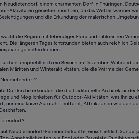
n Neudietendorf, einem charmanten Dorf in Thüringen, Deutsc
door-Aktivitäten genießen möchten, da das Wetter wärmer wi
ür Besichtigungen und die Erkundung der malerischen Umgebu
wacht die Region mit lebendiger Flora und zahlreichen Verans
ht. Die längeren Tageslichtstunden bieten auch reichlich Ge
tmosphäre genießen können.
n suchen, empfiehlt sich ein Besuch im Dezember. Während die
kalen Märkten und Winteraktivitäten, die die Wärme der Gemei
n Neudietendorf?
e Dorfkirche erkunden, die die traditionelle Architektur der
e und Möglichkeiten für Outdoor-Aktivitäten, was ihn zu ei
furt, nur eine kurze Autofahrt entfernt, Attraktionen wie den
 Geschäften.
dietendorf?
auf Neudietendorf-Ferienunterkünfte, einschließlich Sonderpr
 Top-Annehmlichkeiten wie Pool oder Parkplatz. Es gibt vers