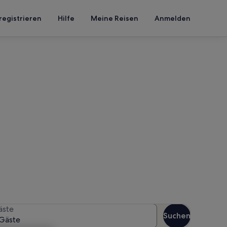
registrieren
Hilfe
Meine Reisen
Anmelden
udietendorf
n Reisezeitraum an, um die
äste
Suchen
Gäste