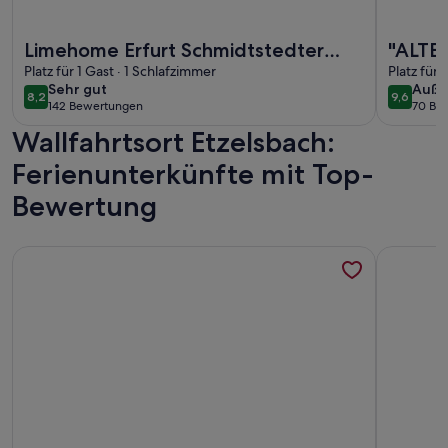
Weitere Infos zu Limehome Erfurt Schmidtstedter Straße
Weitere I
Limehome Erfurt Schmidtstedter
"ALTE 
Straße
Platz für 1 Gast · 1 Schlafzimmer
Ferie
Platz für
sehr
auße
Sehr gut
Auße
8,2
9,6
8,2 von 10
9,6 von 
142 Bewertungen
70 Be
gut
(142
(70
Wallfahrtsort Etzelsbach:
bewertungen)
bewe
Ferienunterkünfte mit Top-
Bewertung
Weitere Infos zu Ferienwohnung mit Kamin am Rennsteig im
Weitere I