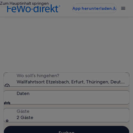
Zum Hauptinhalt springen
App herunterladen
Ferienunterkünfte nahe
Wallfahrtsort Etzelsbach
Wir haben 588 Ferienunterkünfte gefunden. Bitte gib
deinen Reisezeitraum an, um die Verfügbarkeit zu
prüfen.
Wo soll’s hingehen?
Wallfahrtsort Etzelsbach, Erfurt, Thüringen, Deutschla
Daten
Gäste
2 Gäste
Suchen