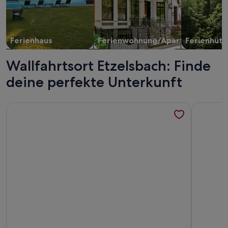
Ferienhaus
Ferienwohnung/Apartment
Ferienhütt
Wallfahrtsort Etzelsbach: Finde
deine perfekte Unterkunft
Weitere Infos zu Limehome Erfurt Schmidtstedter Straße
Weitere I