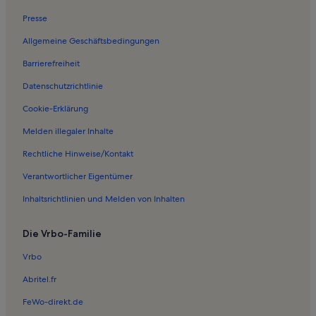
Ferienwohnungen in Bindersleben
Presse
Ferienwohnungen in Ingersleben
Allgemeine Geschäftsbedingungen
Ferienwohnungen in St.-Severi-Kirche
Barrierefreiheit
Ferienwohnungen in Krämerbrücke
Datenschutzrichtlinie
Ferienwohnungen in Melchendorf
Ferienwohnungen in Bischleben-Stedten
Cookie-Erklärung
Ferienwohnungen in Kabarett Erfurter Puffbohne
Melden illegaler Inhalte
Ferienwohnungen in Altstadt Erfurt
Rechtliche Hinweise/Kontakt
Ferienwohnungen in Schmira
Verantwortlicher Eigentümer
Ferienwohnungen in Erfurter Weihnachtsmarkt
Inhaltsrichtlinien und Melden von Inhalten
Ferienwohnungen in Brühlervorstadt
Die Vrbo-Familie
Ferienwohnungen und Apartments in Niederzimmern
Ferienwohnungen und Apartments in Nöda
Vrbo
Häuser in Ichtershausen
Abritel.fr
Ferienwohnungen und Apartments in Ichtershausen
FeWo-direkt.de