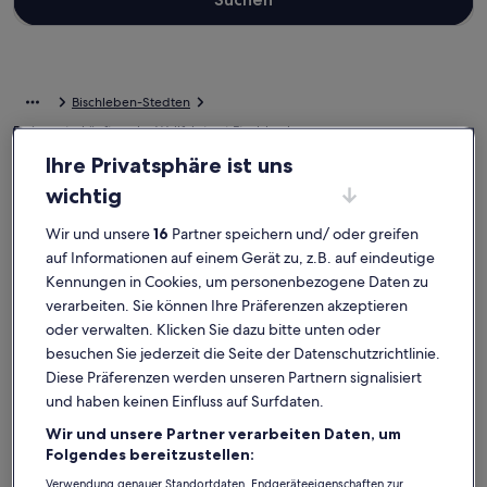
Bischleben-Stedten
Ferienunterkünfte nahe Wallfahrtsort Etzelsbach
Ihre Privatsphäre ist uns
Entdecke unsere Auswahl an privaten Ferienunterkünften nahe
wichtig
Wallfahrtsort Etzelsbach, die einfach zum Wohlfühlen einladen.
Ganz gleich, ob du deinen Urlaub mit Familie oder Freunden
Wir und unsere
16
Partner speichern und/ oder greifen
verbringst, Ferienunterkünfte bieten dir die Ausstattung, auf die du
auf Informationen auf einem Gerät zu, z.B. auf eindeutige
Wert legst. Was so dazugehört? Beispielsweise ein Whirpool, eine
Waschmaschine und ein Trockner. Und auch wenn du nach
Kennungen in Cookies, um personenbezogene Daten zu
Raucheroptionen oder barrierearmen Optionen suchst, wirst du bei
verarbeiten. Sie können Ihre Präferenzen akzeptieren
uns bestimmt fündig.
oder verwalten. Klicken Sie dazu bitte unten oder
besuchen Sie jederzeit die Seite der Datenschutzrichtlinie.
Ferienunterkünfte mit Wochenrabatten –
Diese Präferenzen werden unseren Partnern signalisiert
und haben keinen Einfluss auf Surfdaten.
Wallfahrtsort Etzelsbach
Angebote für den Zeitraum:
6. Nov.–13. Nov.
Wir und unsere Partner verarbeiten Daten, um
Folgendes bereitzustellen:
Bildergalerie
Sehr schönes Ferienhaus mit Terrassen, Garten und Pool, N
Bilderga
Ferienwoh
Verwendung genauer Standortdaten. Endgeräteeigenschaften zur