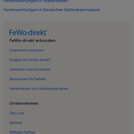
Ferienwohnungen in Waltersleben
Ferienwohnungen in Deutsches Gartenbaumuseum
Ferienwohnungen in Messe Erfurt
Ferienwohnungen in Thüringen
Ferienwohnungen in Erfurter Dom
FeWo-direkt erkunden
Ferienwohnungen in Alte Oper Erfurt
Unterkunft inserieren
Ferienunterkünfte nahe Erfurt-Bischleben Station
Sorglos mit FeWo-direkt™
Ferienwohnungen in Erfurt
Vertrauen und Sicherheit
Ferienwohnungen in Löbervorstadt
Ressourcen für Partner
Ferienwohnungen in Rhoda
Ferienhäuser und Urlaubsinspiration
Ferienwohnungen in Egapark Erfurt
Ferienwohnungen in Mariendom
Unternehmen
Ferienwohnungen in Steigerwaldstadion
Über uns
Ferienwohnungen in Möbisburg-Rhoda
Karriere
Ferienwohnungen in Egstedt
Affiliate-Partner