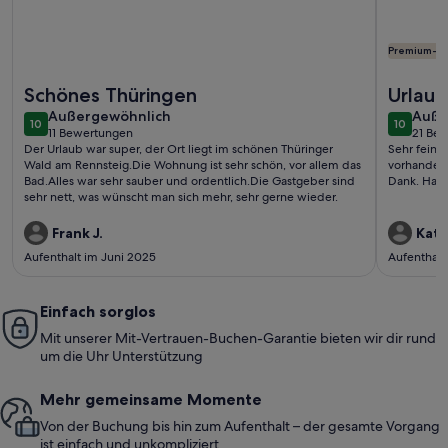
Premium-G
Weitere Infos zu Ferienwohnung mit Kamin am Rennsteig im
Weitere I
Schönes Thüringen
Urlaub
außergewöhnlich
auße
Außergewöhnlich
Auße
10
10
10 von 10
10 von 1
11 Bewertungen
21 Be
(11
(21
Der Urlaub war super, der Ort liegt im schönen Thüringer
Sehr feine
bewertungen)
bewe
Wald am Rennsteig.Die Wohnung ist sehr schön, vor allem das
vorhanden.
Bad.Alles war sehr sauber und ordentlich.Die Gastgeber sind
Dank. Habe
sehr nett, was wünscht man sich mehr, sehr gerne wieder.
Frank J.
Kati 
Aufenthalt im Juni 2025
Aufenthalt
Einfach sorglos
Mit unserer Mit-Vertrauen-Buchen-Garantie bieten wir dir rund
um die Uhr Unterstützung
Mehr gemeinsame Momente
Von der Buchung bis hin zum Aufenthalt – der gesamte Vorgang
ist einfach und unkompliziert