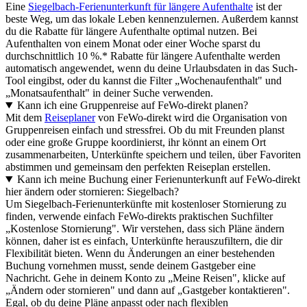
Eine
Siegelbach-Ferienunterkunft für längere Aufenthalte
ist der
beste Weg, um das lokale Leben kennenzulernen. Außerdem kannst
du die Rabatte für längere Aufenthalte optimal nutzen. Bei
Aufenthalten von einem Monat oder einer Woche sparst du
durchschnittlich 10 %.* Rabatte für längere Aufenthalte werden
automatisch angewendet, wenn du deine Urlaubsdaten in das Such-
Tool eingibst, oder du kannst die Filter „Wochenaufenthalt" und
„Monatsaufenthalt" in deiner Suche verwenden.
Kann ich eine Gruppenreise auf FeWo-direkt planen?
Mit dem
Reiseplaner
von FeWo-direkt wird die Organisation von
Gruppenreisen einfach und stressfrei. Ob du mit Freunden planst
oder eine große Gruppe koordinierst, ihr könnt an einem Ort
zusammenarbeiten, Unterkünfte speichern und teilen, über Favoriten
abstimmen und gemeinsam den perfekten Reiseplan erstellen.
Kann ich meine Buchung einer Ferienunterkunft auf FeWo-direkt
hier ändern oder stornieren: Siegelbach?
Um Siegelbach-Ferienunterkünfte mit kostenloser Stornierung zu
finden, verwende einfach FeWo-direkts praktischen Suchfilter
„Kostenlose Stornierung". Wir verstehen, dass sich Pläne ändern
können, daher ist es einfach, Unterkünfte herauszufiltern, die dir
Flexibilität bieten. Wenn du Änderungen an einer bestehenden
Buchung vornehmen musst, sende deinem Gastgeber eine
Nachricht. Gehe in deinem Konto zu „Meine Reisen", klicke auf
„Ändern oder stornieren" und dann auf „Gastgeber kontaktieren".
Egal, ob du deine Pläne anpasst oder nach flexiblen