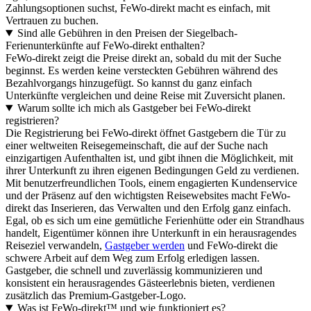
Zahlungsoptionen suchst, FeWo-direkt macht es einfach, mit
Vertrauen zu buchen.
Sind alle Gebühren in den Preisen der Siegelbach-
Ferienunterkünfte auf FeWo-direkt enthalten?
FeWo-direkt zeigt die Preise direkt an, sobald du mit der Suche
beginnst. Es werden keine versteckten Gebühren während des
Bezahlvorgangs hinzugefügt. So kannst du ganz einfach
Unterkünfte vergleichen und deine Reise mit Zuversicht planen.
Warum sollte ich mich als Gastgeber bei FeWo-direkt
registrieren?
Die Registrierung bei FeWo-direkt öffnet Gastgebern die Tür zu
einer weltweiten Reisegemeinschaft, die auf der Suche nach
einzigartigen Aufenthalten ist, und gibt ihnen die Möglichkeit, mit
ihrer Unterkunft zu ihren eigenen Bedingungen Geld zu verdienen.
Mit benutzerfreundlichen Tools, einem engagierten Kundenservice
und der Präsenz auf den wichtigsten Reisewebsites macht FeWo-
direkt das Inserieren, das Verwalten und den Erfolg ganz einfach.
Egal, ob es sich um eine gemütliche Ferienhütte oder ein Strandhaus
handelt, Eigentümer können ihre Unterkunft in ein herausragendes
Reiseziel verwandeln,
Gastgeber werden
und FeWo-direkt die
schwere Arbeit auf dem Weg zum Erfolg erledigen lassen.
Gastgeber, die schnell und zuverlässig kommunizieren und
konsistent ein herausragendes Gästeerlebnis bieten, verdienen
zusätzlich das Premium-Gastgeber-Logo.
Was ist FeWo-direkt™ und wie funktioniert es?