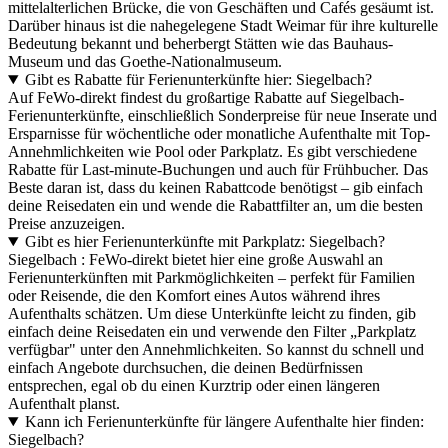
mittelalterlichen Brücke, die von Geschäften und Cafés gesäumt ist.
Darüber hinaus ist die nahegelegene Stadt Weimar für ihre kulturelle
Bedeutung bekannt und beherbergt Stätten wie das Bauhaus-
Museum und das Goethe-Nationalmuseum.
Gibt es Rabatte für Ferienunterkünfte hier: Siegelbach?
Auf FeWo-direkt findest du großartige Rabatte auf Siegelbach-
Ferienunterkünfte, einschließlich Sonderpreise für neue Inserate und
Ersparnisse für wöchentliche oder monatliche Aufenthalte mit Top-
Annehmlichkeiten wie Pool oder Parkplatz. Es gibt verschiedene
Rabatte für Last-minute-Buchungen und auch für Frühbucher. Das
Beste daran ist, dass du keinen Rabattcode benötigst – gib einfach
deine Reisedaten ein und wende die Rabattfilter an, um die besten
Preise anzuzeigen.
Gibt es hier Ferienunterkünfte mit Parkplatz: Siegelbach?
Siegelbach : FeWo-direkt bietet hier eine große Auswahl an
Ferienunterkünften mit Parkmöglichkeiten – perfekt für Familien
oder Reisende, die den Komfort eines Autos während ihres
Aufenthalts schätzen. Um diese Unterkünfte leicht zu finden, gib
einfach deine Reisedaten ein und verwende den Filter „Parkplatz
verfügbar" unter den Annehmlichkeiten. So kannst du schnell und
einfach Angebote durchsuchen, die deinen Bedürfnissen
entsprechen, egal ob du einen Kurztrip oder einen längeren
Aufenthalt planst.
Kann ich Ferienunterkünfte für längere Aufenthalte hier finden:
Siegelbach?