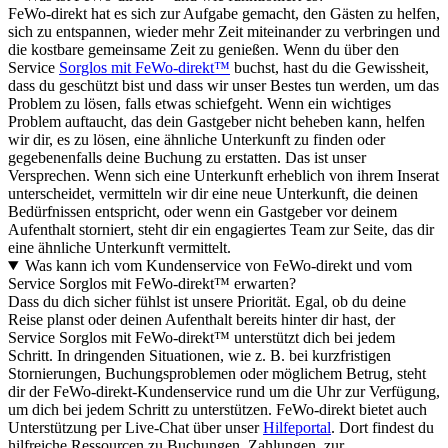
FeWo-direkt hat es sich zur Aufgabe gemacht, den Gästen zu helfen,
sich zu entspannen, wieder mehr Zeit miteinander zu verbringen und
die kostbare gemeinsame Zeit zu genießen. Wenn du über den
Service
Sorglos mit FeWo-direkt™
buchst, hast du die Gewissheit,
dass du geschützt bist und dass wir unser Bestes tun werden, um das
Problem zu lösen, falls etwas schiefgeht. Wenn ein wichtiges
Problem auftaucht, das dein Gastgeber nicht beheben kann, helfen
wir dir, es zu lösen, eine ähnliche Unterkunft zu finden oder
gegebenenfalls deine Buchung zu erstatten. Das ist unser
Versprechen. Wenn sich eine Unterkunft erheblich von ihrem Inserat
unterscheidet, vermitteln wir dir eine neue Unterkunft, die deinen
Bedürfnissen entspricht, oder wenn ein Gastgeber vor deinem
Aufenthalt storniert, steht dir ein engagiertes Team zur Seite, das dir
eine ähnliche Unterkunft vermittelt.
Was kann ich vom Kundenservice von FeWo-direkt und vom
Service Sorglos mit FeWo-direkt™ erwarten?
Dass du dich sicher fühlst ist unsere Priorität. Egal, ob du deine
Reise planst oder deinen Aufenthalt bereits hinter dir hast, der
Service Sorglos mit FeWo-direkt™ unterstützt dich bei jedem
Schritt. In dringenden Situationen, wie z. B. bei kurzfristigen
Stornierungen, Buchungsproblemen oder möglichem Betrug, steht
dir der FeWo-direkt-Kundenservice rund um die Uhr zur Verfügung,
um dich bei jedem Schritt zu unterstützen. FeWo-direkt bietet auch
Unterstützung per Live-Chat über unser
Hilfeportal
. Dort findest du
hilfreiche Ressourcen zu Buchungen, Zahlungen, zur