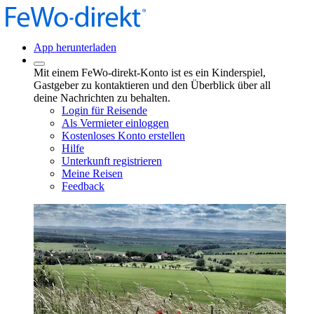
App herunterladen
Mit einem FeWo-direkt-Konto ist es ein Kinderspiel,
Gastgeber zu kontaktieren und den Überblick über all
deine Nachrichten zu behalten.
Login für Reisende
Als Vermieter einloggen
Kostenloses Konto erstellen
Hilfe
Unterkunft registrieren
Meine Reisen
Feedback