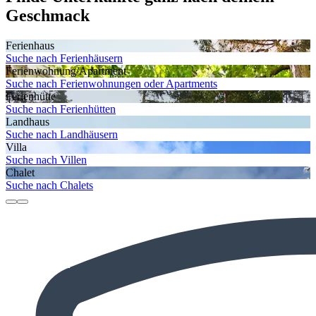
Geschmack
Ferienhaus
Suche nach Ferienhäusern
Ferienwohnung/Apartment
Suche nach Ferienwohnungen oder Apartments
Ferienhütte
Suche nach Ferienhütten
Landhaus
Suche nach Landhäusern
Villa
Suche nach Villen
Chalet
Suche nach Chalets