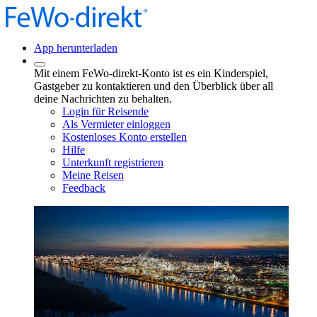
App herunterladen
Mit einem FeWo-direkt-Konto ist es ein Kinderspiel,
Gastgeber zu kontaktieren und den Überblick über all
deine Nachrichten zu behalten.
Login für Reisende
Als Vermieter einloggen
Kostenloses Konto erstellen
Hilfe
Unterkunft registrieren
Meine Reisen
Feedback