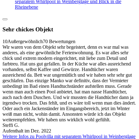
separatem Whirlpool in Weinberglage und Blick in die
Rheinebene
Sehr chickes Objekt
10
Außergewöhnlich
70 Bewertungen
Wir waren von dem Objekt sehr begeistert, denn es war mal was
anderes, als eine gewöhnliche Ferienwohnung. Es war alles sehr
chick und extrem modern eingerichtet, mit liebe zum Detail und
farbtreu. Hat uns gut gefallen. In der Küche war alles ausreichend
vorhanden, selbst Kaffee und Gewürze. Handtücher waren
ausreichend da. Bett war ungemütlich und wir haben sehr sehr gut
geschlafen. Das einzige Manko war definitiv, dass der Vermieter
unbedingt im Bad einen Handtuchständer aufstellen muss. Gerade
wenn man auch einen Pool anbietet, hat man nasse Handtücher,
auch nach dem Duschen. Und wir mussten die Handtücher dann ja
irgendwo trocken. Das fehlt, und es wäre toll wenn man dies ändert.
Oder auch ein Jackenständer im Eingangsbereich, jetzt im Winter
weiß man nicht, wohin damit. Ansonsten würde ich das Objekt
weiterempfehlen. Wir haben uns wirklich wohl gefühlt.
Steffi G.
Aufenthalt im Dez. 2022
Weitere Infos zu Poolvilla mit separatem Whirlpool in Weinberglage