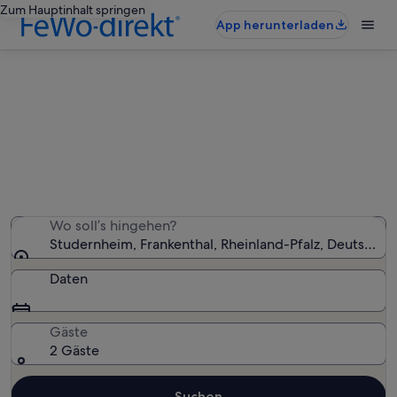
Zum Hauptinhalt springen
App herunterladen
Ferienwohnungen & Ferienhäuser
in Studernheim
Wir haben 282 Ferienunterkünfte gefunden. Bitte gib
deinen Reisezeitraum an, um die Verfügbarkeit zu
prüfen.
Wo soll’s hingehen?
Studernheim, Frankenthal, Rheinland-Pfalz, Deutschla
Daten
Gäste
2 Gäste
Suchen