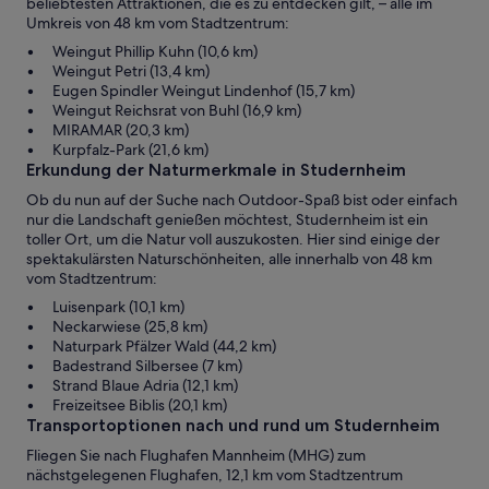
beliebtesten Attraktionen, die es zu entdecken gilt, – alle im
Umkreis von 48 km vom Stadtzentrum:
Weingut Phillip Kuhn (10,6 km)
Weingut Petri (13,4 km)
Eugen Spindler Weingut Lindenhof (15,7 km)
Weingut Reichsrat von Buhl (16,9 km)
MIRAMAR (20,3 km)
Kurpfalz-Park (21,6 km)
Erkundung der Naturmerkmale in Studernheim
Ob du nun auf der Suche nach Outdoor-Spaß bist oder einfach
nur die Landschaft genießen möchtest, Studernheim ist ein
toller Ort, um die Natur voll auszukosten. Hier sind einige der
spektakulärsten Naturschönheiten, alle innerhalb von 48 km
vom Stadtzentrum:
Luisenpark (10,1 km)
Neckarwiese (25,8 km)
Naturpark Pfälzer Wald (44,2 km)
Badestrand Silbersee (7 km)
Strand Blaue Adria (12,1 km)
Freizeitsee Biblis (20,1 km)
Transportoptionen nach und rund um Studernheim
Fliegen Sie nach Flughafen Mannheim (MHG) zum
nächstgelegenen Flughafen, 12,1 km vom Stadtzentrum