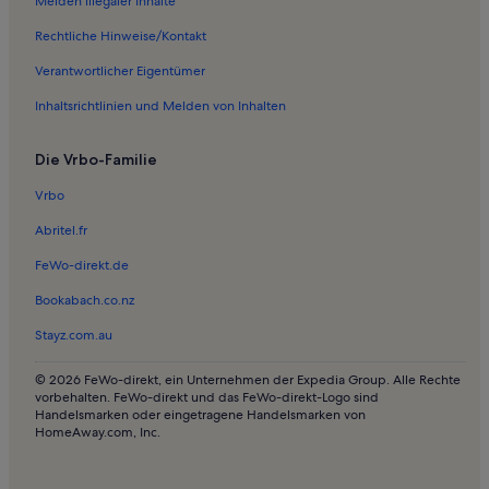
Melden illegaler Inhalte
Häuser in Speyer
Rechtliche Hinweise/Kontakt
Ferienunterkünfte mit Pool in Speyer
Verantwortlicher Eigentümer
Ferienwohnungen und Apartments in Speyer
Inhaltsrichtlinien und Melden von Inhalten
Häuser in Deidesheim
Die Vrbo-Familie
Haustierfreundliche Ferienunterkünfte in Deidesheim
Ferienwohnungen und Apartments in Deidesheim
Vrbo
Hotels in Pfälzerwald
Abritel.fr
Ferienwohnungen und Apartments in Pfälzerwald
FeWo-direkt.de
Häuser in Battenberg
Bookabach.co.nz
Ferienunterkünfte mit Pool in Battenberg
Stayz.com.au
Ferienwohnungen und Apartments in Battenberg
© 2026 FeWo-direkt, ein Unternehmen der Expedia Group. Alle Rechte
Ferienwohnungen und Apartments in Otterstadt
vorbehalten. FeWo-direkt und das FeWo-direkt-Logo sind
Handelsmarken oder eingetragene Handelsmarken von
Ferienwohnungen und Apartments in Niederkirchen bei
HomeAway.com, Inc.
Deidesheim
Ferienwohnungen und Apartments in Mutterstadt