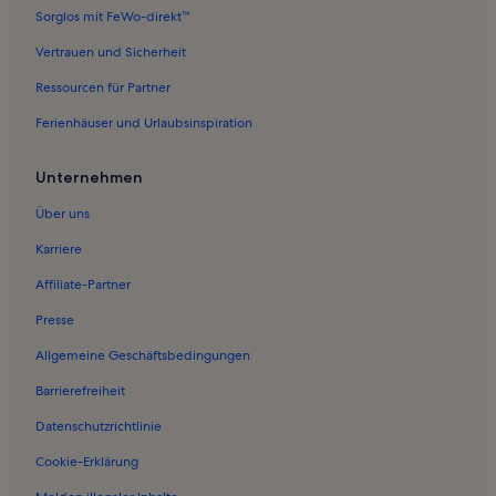
Sorglos mit FeWo-direkt™
Ferienwohnungen in Frankenthal
Vertrauen und Sicherheit
Ferienwohnungen in Verbandsgemeinde Maxdorf
Ressourcen für Partner
Ferienwohnungen in Ruchheim
Ferienhäuser und Urlaubsinspiration
Ferienwohnungen in Ormsheimerhof
Ferienwohnungen in Lambsheim
Unternehmen
Ferienwohnungen in Flomersheim
Über uns
Ferienwohnungen in Mörsch
Karriere
Ferienwohnungen in Edigheim
Affiliate-Partner
Ferienwohnungen in Ludwigshafen
Presse
Haustierfreundliche Ferienunterkünfte nahe Kurpfalz-Park
Allgemeine Geschäftsbedingungen
Häuser in Ruppertsberg
Barrierefreiheit
Ferienwohnungen und Apartments in Ruppertsberg
Datenschutzrichtlinie
Hotels in Speyer
Häuser in Speyer
Cookie-Erklärung
Haustierfreundliche Ferienunterkünfte in Speyer