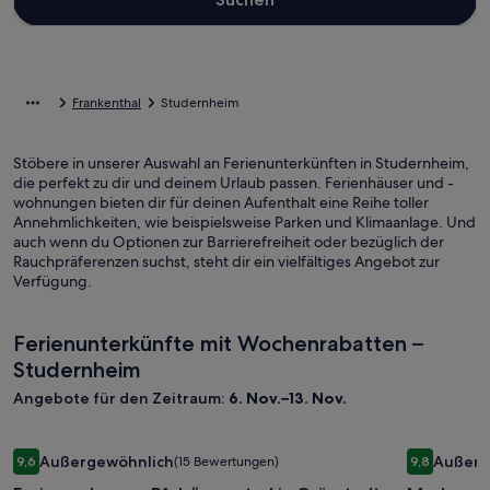
Frankenthal
Studernheim
Stöbere in unserer Auswahl an Ferienunterkünften in Studernheim,
die perfekt zu dir und deinem Urlaub passen. Ferienhäuser und -
wohnungen bieten dir für deinen Aufenthalt eine Reihe toller
Annehmlichkeiten, wie beispielsweise Parken und Klimaanlage. Und
auch wenn du Optionen zur Barrierefreiheit oder bezüglich der
Rauchpräferenzen suchst, steht dir ein vielfältiges Angebot zur
Verfügung.
Ferienunterkünfte mit Wochenrabatten –
Studernheim
Angebote für den Zeitraum:
6. Nov.–13. Nov.
Bildergalerie
Ferienwohnung „Pfalz“ – zentral in Grünstadt
Bilderga
Modernes 
Außergewöhnlich
Außerg
9,6
(15 Bewertungen)
9,8
für
für
9,6 von 10, Außergewöhnlich, (15 Bewertungen)
9,8 von 10