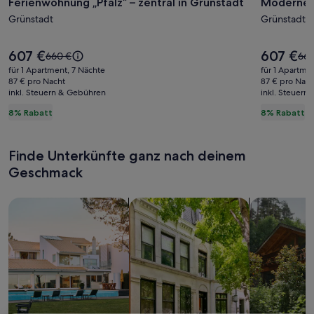
Ferienwohnung „Pfalz“ – zentral in Grünstadt
Modernes
Ferienwohnung
Modern
„Pfalz“
Grünstadt
Apartme
Grünstadt
–
im
zentral
Herzen
Der
Der
607 €
607 €
Der
Der
660 €
660
Preis
Preis
in
von
alte
alte
für 1 Apartment, 7 Nächte
für 1 Apartme
beträgt
beträgt
Preis
Prei
87 € pro Nacht
87 € pro Nach
Grünstadt
Grünsta
607 €.
607 €.
inkl. Steuern & Gebühren
war
inkl. Steuern
war
660 €,
660
8% Rabatt
8% Rabatt
siehe
sie
weitere
wei
Informationen
Inf
Finde Unterkünfte ganz nach deinem
zum
zu
Standardpreis.
Sta
Geschmack
Suche nach Ferienhäusern
Suche nach Ferienwohnungen oder 
Suche nach 