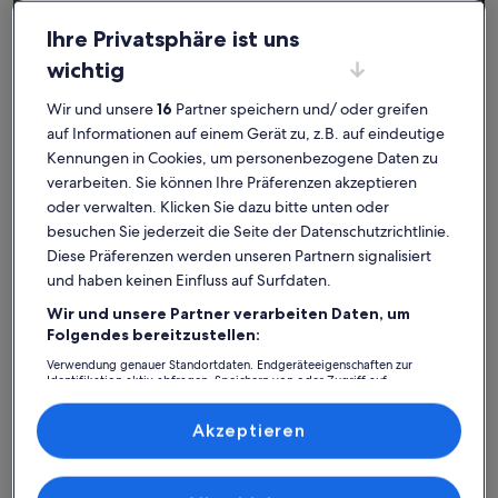
Ihre Privatsphäre ist uns
Ferienhaus
Ferienwohnung/Apartment
Ferienhütt
wichtig
Studernheim: Finde deine
Wir und unsere
16
Partner speichern und/ oder greifen
perfekte Unterkunft
auf Informationen auf einem Gerät zu, z.B. auf eindeutige
Kennungen in Cookies, um personenbezogene Daten zu
verarbeiten. Sie können Ihre Präferenzen akzeptieren
Weitere Infos zu Ferienwohnung SonnenaufgangWeinberge n
Weitere I
oder verwalten. Klicken Sie dazu bitte unten oder
besuchen Sie jederzeit die Seite der Datenschutzrichtlinie.
Diese Präferenzen werden unseren Partnern signalisiert
und haben keinen Einfluss auf Surfdaten.
Wir und unsere Partner verarbeiten Daten, um
Folgendes bereitzustellen:
Verwendung genauer Standortdaten. Endgeräteeigenschaften zur
Identifikation aktiv abfragen. Speichern von oder Zugriff auf
Informationen auf einem Endgerät. Personalisierte Werbung und
Inhalte, Messung von Werbeleistung und der Performance von Inhalten,
Zielgruppenforschung sowie Entwicklung und Verbesserung von
Akzeptieren
Angeboten.
Liste der Partner (Lieferanten)
Premium-Gastgeber
Premium-G