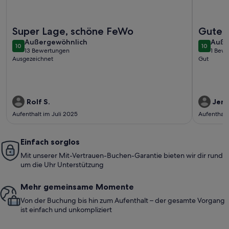
Weitere Infos zu Kirchner Fewo/Weingut - Burgstraße - Fe
Weitere I
Super Lage, schöne FeWo
Guter 
außergewöhnlich
auße
Außergewöhnlich
Auße
10
10
10 von 10
10 von 1
13 Bewertungen
1 Bew
(13
(1
Ausgezeichnet
Gut
bewertungen)
bewe
Rolf S.
Jens
Aufenthalt im Juli 2025
Aufenthalt
Einfach sorglos
Mit unserer Mit-Vertrauen-Buchen-Garantie bieten wir dir rund
um die Uhr Unterstützung
Mehr gemeinsame Momente
Von der Buchung bis hin zum Aufenthalt – der gesamte Vorgang
ist einfach und unkompliziert