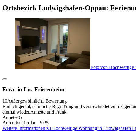
Ortsbezirk Ludwigshafen-Oppau: Ferienu
Foto von Hochwertige
Fewo in Lu.-Friesenheim
10
Außergewöhnlich
1 Bewertung
Einfach genial, sehr nette Begrüßung und verabschiedet vom Eigentü
einmal wieder.Annette und Frank
Annette G.
Aufenthalt im Jan. 2025
Weitere Informationen zu Hochwertige Wohnung in Ludwigshafen Fr