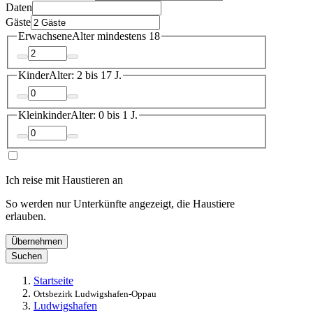
Daten
Gäste
Erwachsene
Alter mindestens 18
Kinder
Alter: 2 bis 17 J.
Kleinkinder
Alter: 0 bis 1 J.
Ich reise mit Haustieren an
So werden nur Unterkünfte angezeigt, die Haustiere
erlauben.
Übernehmen
Suchen
Startseite
Ortsbezirk Ludwigshafen-Oppau
Ludwigshafen