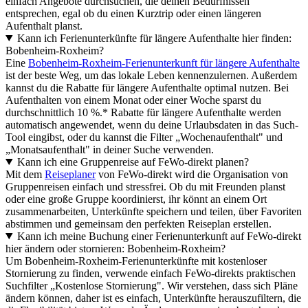
einfach Angebote durchsuchen, die deinen Bedürfnissen
entsprechen, egal ob du einen Kurztrip oder einen längeren
Aufenthalt planst.
Kann ich Ferienunterkünfte für längere Aufenthalte hier finden:
Bobenheim-Roxheim?
Eine
Bobenheim-Roxheim-Ferienunterkunft für längere Aufenthalte
ist der beste Weg, um das lokale Leben kennenzulernen. Außerdem
kannst du die Rabatte für längere Aufenthalte optimal nutzen. Bei
Aufenthalten von einem Monat oder einer Woche sparst du
durchschnittlich 10 %.* Rabatte für längere Aufenthalte werden
automatisch angewendet, wenn du deine Urlaubsdaten in das Such-
Tool eingibst, oder du kannst die Filter „Wochenaufenthalt" und
„Monatsaufenthalt" in deiner Suche verwenden.
Kann ich eine Gruppenreise auf FeWo-direkt planen?
Mit dem
Reiseplaner
von FeWo-direkt wird die Organisation von
Gruppenreisen einfach und stressfrei. Ob du mit Freunden planst
oder eine große Gruppe koordinierst, ihr könnt an einem Ort
zusammenarbeiten, Unterkünfte speichern und teilen, über Favoriten
abstimmen und gemeinsam den perfekten Reiseplan erstellen.
Kann ich meine Buchung einer Ferienunterkunft auf FeWo-direkt
hier ändern oder stornieren: Bobenheim-Roxheim?
Um Bobenheim-Roxheim-Ferienunterkünfte mit kostenloser
Stornierung zu finden, verwende einfach FeWo-direkts praktischen
Suchfilter „Kostenlose Stornierung". Wir verstehen, dass sich Pläne
ändern können, daher ist es einfach, Unterkünfte herauszufiltern, die