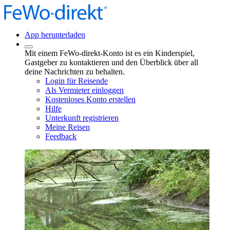
App herunterladen
Mit einem FeWo-direkt-Konto ist es ein Kinderspiel,
Gastgeber zu kontaktieren und den Überblick über all
deine Nachrichten zu behalten.
Login für Reisende
Als Vermieter einloggen
Kostenloses Konto erstellen
Hilfe
Unterkunft registrieren
Meine Reisen
Feedback