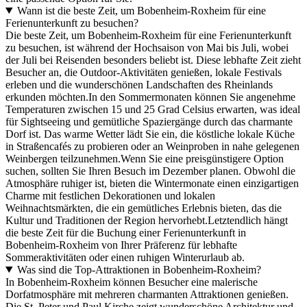
Wann ist die beste Zeit, um Bobenheim-Roxheim für eine
Ferienunterkunft zu besuchen?
Die beste Zeit, um Bobenheim-Roxheim für eine Ferienunterkunft
zu besuchen, ist während der Hochsaison von Mai bis Juli, wobei
der Juli bei Reisenden besonders beliebt ist. Diese lebhafte Zeit zieht
Besucher an, die Outdoor-Aktivitäten genießen, lokale Festivals
erleben und die wunderschönen Landschaften des Rheinlands
erkunden möchten.In den Sommermonaten können Sie angenehme
Temperaturen zwischen 15 und 25 Grad Celsius erwarten, was ideal
für Sightseeing und gemütliche Spaziergänge durch das charmante
Dorf ist. Das warme Wetter lädt Sie ein, die köstliche lokale Küche
in Straßencafés zu probieren oder an Weinproben in nahe gelegenen
Weinbergen teilzunehmen.Wenn Sie eine preisgünstigere Option
suchen, sollten Sie Ihren Besuch im Dezember planen. Obwohl die
Atmosphäre ruhiger ist, bieten die Wintermonate einen einzigartigen
Charme mit festlichen Dekorationen und lokalen
Weihnachtsmärkten, die ein gemütliches Erlebnis bieten, das die
Kultur und Traditionen der Region hervorhebt.Letztendlich hängt
die beste Zeit für die Buchung einer Ferienunterkunft in
Bobenheim-Roxheim von Ihrer Präferenz für lebhafte
Sommeraktivitäten oder einen ruhigen Winterurlaub ab.
Was sind die Top-Attraktionen in Bobenheim-Roxheim?
In Bobenheim-Roxheim können Besucher eine malerische
Dorfatmosphäre mit mehreren charmanten Attraktionen genießen.
Die St. Peter und Paul Kirche zeigt wunderschöne Architektur und