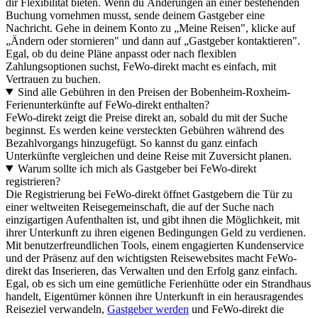
dir Flexibilität bieten. Wenn du Änderungen an einer bestehenden
Buchung vornehmen musst, sende deinem Gastgeber eine
Nachricht. Gehe in deinem Konto zu „Meine Reisen", klicke auf
„Ändern oder stornieren" und dann auf „Gastgeber kontaktieren".
Egal, ob du deine Pläne anpasst oder nach flexiblen
Zahlungsoptionen suchst, FeWo-direkt macht es einfach, mit
Vertrauen zu buchen.
Sind alle Gebühren in den Preisen der Bobenheim-Roxheim-
Ferienunterkünfte auf FeWo-direkt enthalten?
FeWo-direkt zeigt die Preise direkt an, sobald du mit der Suche
beginnst. Es werden keine versteckten Gebühren während des
Bezahlvorgangs hinzugefügt. So kannst du ganz einfach
Unterkünfte vergleichen und deine Reise mit Zuversicht planen.
Warum sollte ich mich als Gastgeber bei FeWo-direkt
registrieren?
Die Registrierung bei FeWo-direkt öffnet Gastgebern die Tür zu
einer weltweiten Reisegemeinschaft, die auf der Suche nach
einzigartigen Aufenthalten ist, und gibt ihnen die Möglichkeit, mit
ihrer Unterkunft zu ihren eigenen Bedingungen Geld zu verdienen.
Mit benutzerfreundlichen Tools, einem engagierten Kundenservice
und der Präsenz auf den wichtigsten Reisewebsites macht FeWo-
direkt das Inserieren, das Verwalten und den Erfolg ganz einfach.
Egal, ob es sich um eine gemütliche Ferienhütte oder ein Strandhaus
handelt, Eigentümer können ihre Unterkunft in ein herausragendes
Reiseziel verwandeln,
Gastgeber werden
und FeWo-direkt die