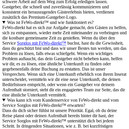
schwere Arbeit auf dem Weg zum Erfolg erledigen lassen.
Gastgeber, die schnell und zuverlässig kommunizieren und
konsistent ein herausragendes Gästeerlebnis bieten, verdienen
zusätzlich das Premium-Gastgeber-Logo.
Was ist FeWo-direkt™ und wie funktioniert es?
FeWo-direkt hat es sich zur Aufgabe gemacht, den Gästen zu helfen,
sich zu entspannen, wieder mehr Zeit miteinander zu verbringen und
die kostbare gemeinsame Zeit zu genießen. Wenn du über den
Service
Sorglos mit FeWo-direkt™
buchst, hast du die Gewissheit,
dass du geschützt bist und dass wir unser Bestes tun werden, um das
Problem zu lösen, falls etwas schiefgeht. Wenn ein wichtiges
Problem auftaucht, das dein Gastgeber nicht beheben kann, helfen
wir dir, es zu lösen, eine ähnliche Unterkunft zu finden oder
gegebenenfalls deine Buchung zu erstatten. Das ist unser
Versprechen. Wenn sich eine Unterkunft erheblich von ihrem Inserat
unterscheidet, vermitteln wir dir eine neue Unterkunft, die deinen
Bedürfnissen entspricht, oder wenn ein Gastgeber vor deinem
Aufenthalt storniert, steht dir ein engagiertes Team zur Seite, das dir
eine ähnliche Unterkunft vermittelt.
Was kann ich vom Kundenservice von FeWo-direkt und vom
Service Sorglos mit FeWo-direkt™ erwarten?
Dass du dich sicher fühlst ist unsere Priorität. Egal, ob du deine
Reise planst oder deinen Aufenthalt bereits hinter dir hast, der
Service Sorglos mit FeWo-direkt™ unterstützt dich bei jedem
Schritt. In dringenden Situationen, wie z. B. bei kurzfristigen