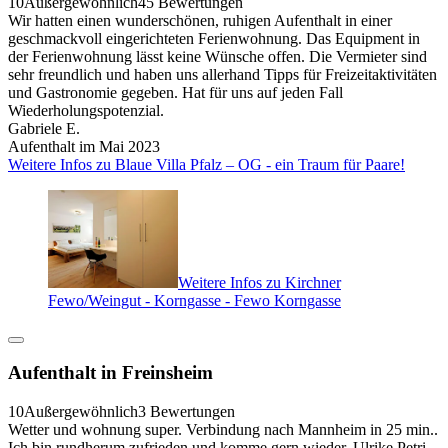
10
Außergewöhnlich
45 Bewertungen
Wir hatten einen wunderschönen, ruhigen Aufenthalt in einer
geschmackvoll eingerichteten Ferienwohnung. Das Equipment in
der Ferienwohnung lässt keine Wünsche offen. Die Vermieter sind
sehr freundlich und haben uns allerhand Tipps für Freizeitaktivitäten
und Gastronomie gegeben. Hat für uns auf jeden Fall
Wiederholungspotenzial.
Gabriele E.
Aufenthalt im Mai 2023
Weitere Infos zu Blaue Villa Pfalz – OG - ein Traum für Paare!
Weitere Infos zu Kirchner
Fewo/Weingut - Korngasse - Fewo Korngasse
Aufenthalt in Freinsheim
10
Außergewöhnlich
3 Bewertungen
Wetter und wohnung super. Verbindung nach Mannheim in 25 min..
Ich bin rundherum zufrieden und komme gern wieder. Ulrike Petri