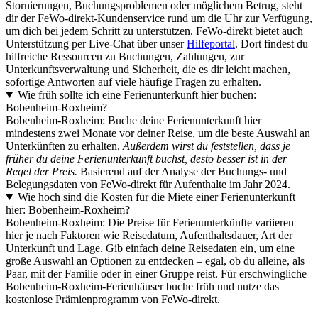
Stornierungen, Buchungsproblemen oder möglichem Betrug, steht
dir der FeWo-direkt-Kundenservice rund um die Uhr zur Verfügung,
um dich bei jedem Schritt zu unterstützen. FeWo-direkt bietet auch
Unterstützung per Live-Chat über unser
Hilfeportal
. Dort findest du
hilfreiche Ressourcen zu Buchungen, Zahlungen, zur
Unterkunftsverwaltung und Sicherheit, die es dir leicht machen,
sofortige Antworten auf viele häufige Fragen zu erhalten.
Wie früh sollte ich eine Ferienunterkunft hier buchen:
Bobenheim-Roxheim?
Bobenheim-Roxheim: Buche deine Ferienunterkunft hier
mindestens zwei Monate vor deiner Reise, um die beste Auswahl an
Unterkünften zu erhalten.
Außerdem wirst du feststellen, dass je
früher du deine Ferienunterkunft buchst, desto besser ist in der
Regel der Preis.
Basierend auf der Analyse der Buchungs- und
Belegungsdaten von FeWo-direkt für Aufenthalte im Jahr 2024.
Wie hoch sind die Kosten für die Miete einer Ferienunterkunft
hier: Bobenheim-Roxheim?
Bobenheim-Roxheim: Die Preise für Ferienunterkünfte variieren
hier je nach Faktoren wie Reisedatum, Aufenthaltsdauer, Art der
Unterkunft und Lage. Gib einfach deine Reisedaten ein, um eine
große Auswahl an Optionen zu entdecken – egal, ob du alleine, als
Paar, mit der Familie oder in einer Gruppe reist. Für erschwingliche
Bobenheim-Roxheim-Ferienhäuser buche früh und nutze das
kostenlose Prämienprogramm von FeWo-direkt.