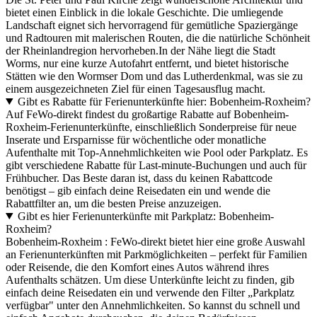
bietet einen Einblick in die lokale Geschichte. Die umliegende
Landschaft eignet sich hervorragend für gemütliche Spaziergänge
und Radtouren mit malerischen Routen, die die natürliche Schönheit
der Rheinlandregion hervorheben.In der Nähe liegt die Stadt
Worms, nur eine kurze Autofahrt entfernt, und bietet historische
Stätten wie den Wormser Dom und das Lutherdenkmal, was sie zu
einem ausgezeichneten Ziel für einen Tagesausflug macht.
Gibt es Rabatte für Ferienunterkünfte hier: Bobenheim-Roxheim?
Auf FeWo-direkt findest du großartige Rabatte auf Bobenheim-
Roxheim-Ferienunterkünfte, einschließlich Sonderpreise für neue
Inserate und Ersparnisse für wöchentliche oder monatliche
Aufenthalte mit Top-Annehmlichkeiten wie Pool oder Parkplatz. Es
gibt verschiedene Rabatte für Last-minute-Buchungen und auch für
Frühbucher. Das Beste daran ist, dass du keinen Rabattcode
benötigst – gib einfach deine Reisedaten ein und wende die
Rabattfilter an, um die besten Preise anzuzeigen.
Gibt es hier Ferienunterkünfte mit Parkplatz: Bobenheim-
Roxheim?
Bobenheim-Roxheim : FeWo-direkt bietet hier eine große Auswahl
an Ferienunterkünften mit Parkmöglichkeiten – perfekt für Familien
oder Reisende, die den Komfort eines Autos während ihres
Aufenthalts schätzen. Um diese Unterkünfte leicht zu finden, gib
einfach deine Reisedaten ein und verwende den Filter „Parkplatz
verfügbar" unter den Annehmlichkeiten. So kannst du schnell und