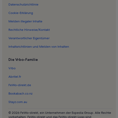
Datenschutzrichtlinie
Ferienunterkünfte nahe Bobenheim-Roxheim Station
Ferienwohnungen in Ormsheimerhof
Cookie-Erklärung
Ferienwohnungen in Dom St. Peter zu Worms
Melden illegaler Inhalte
Ferienunterkünfte mit Pool in Bockenheim an der Weinstraße
Rechtliche Hinweise/Kontakt
Häuser in Freinsheim
Verantwortlicher Eigentümer
Ferienwohnungen und Apartments in Freinsheim
Inhaltsrichtlinien und Melden von Inhalten
Ferienwohnungen und Apartments in Otterstadt
Die Vrbo-Familie
Longstay in Verbandsgemeinde Heßheim
Hotels in Speyer
Vrbo
Häuser in Speyer
Abritel.fr
Haustierfreundliche Ferienunterkünfte in Speyer
FeWo-direkt.de
Häuser in Speyer
Bookabach.co.nz
Ferienunterkünfte mit Pool in Speyer
Stayz.com.au
Ferienwohnungen und Apartments in Speyer
© 2026 FeWo-direkt, ein Unternehmen der Expedia Group. Alle Rechte
Longstay in Dreisen
vorbehalten. FeWo-direkt und das FeWo-direkt-Logo sind