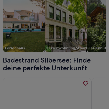
Ferienhaus
Ferienwohnung/Apartment
Ferienhütt
Badestrand Silbersee: Finde
deine perfekte Unterkunft
Weitere Infos zu Tiny Home Lampertheim
Weitere I