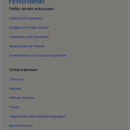
Ferienwohnungen in Museum der Stadt Worms
FeWo-direkt erkunden
Ferienwohnungen in Studernheim
Unterkunft inserieren
Ferienwohnungen in Edigheim
Sorglos mit FeWo-direkt™
Ferienwohnungen in Beindersheim
Vertrauen und Sicherheit
Ferienwohnungen in Großniedesheim
Ressourcen für Partner
Ferienwohnungen in Jüdisches Museum
Ferienhäuser und Urlaubsinspiration
Ferienwohnungen in Worms
Ferienwohnungen in Frankenthal
Unternehmen
Ferienwohnungen in Mörsch
Über uns
Ferienwohnungen in Nibelungenmuseum
Karriere
Ferienwohnungen in Hagendenkmal
Affiliate-Partner
Ferienwohnungen in Kleinniedesheim
Presse
Ferienwohnungen in Nibelungenbrücke
Allgemeine Geschäftsbedingungen
Ferienwohnungen in Roxheim
Barrierefreiheit
Ferienwohnungen in Oppau