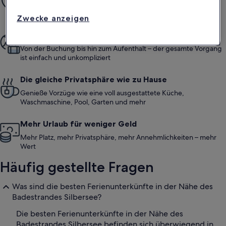
Mit unserer Mit-Vertrauen-Buchen-Garantie bieten wir dir rund
um die Uhr Unterstützung
Zwecke anzeigen
Mehr gemeinsame Momente
Von der Buchung bis hin zum Aufenthalt – der gesamte Vorgang
ist einfach und unkompliziert
Die gleiche Privatsphäre wie zu Hause
Genieße Vorzüge wie eine voll ausgestattete Küche,
Waschmaschine, Pool, Garten und mehr
Mehr Urlaub für weniger Geld
Mehr Platz, mehr Privatsphäre, mehr Annehmlichkeiten – mehr
Wert
Häufig gestellte Fragen
Was sind die besten Ferienunterkünfte in der Nähe des
Badestrandes Silbersee?
Die besten Ferienunterkünfte in der Nähe des
Badestrandes Silbersee befinden sich überwiegend in