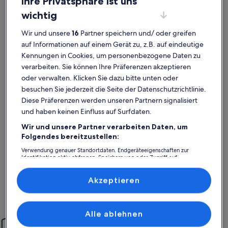
Ihre Privatsphäre ist uns
wichtig
Wir und unsere
16
Partner speichern und/ oder greifen
auf Informationen auf einem Gerät zu, z.B. auf eindeutige
Kennungen in Cookies, um personenbezogene Daten zu
verarbeiten. Sie können Ihre Präferenzen akzeptieren
oder verwalten. Klicken Sie dazu bitte unten oder
besuchen Sie jederzeit die Seite der Datenschutzrichtlinie.
Diese Präferenzen werden unseren Partnern signalisiert
Weitere Infos zu Ferienwohnung "Burgweg" im alten Weing
Weitere I
Familien Urlaub
Super
und haben keinen Einfluss auf Surfdaten.
außergewöhnlich
auße
Außergewöhnlich
Auße
10
10
Wir und unsere Partner verarbeiten Daten, um
10 von 10
10 von 1
2 Bewertungen
13 Be
(2
(13
Folgendes bereitzustellen:
Die Ferienwohnung war sehr schön in einem Weingut mitten
Ausgezeic
bewertungen)
bewe
im Ort. Alles was man braucht war vorhanden. Sehr
Verwendung genauer Standortdaten. Endgeräteeigenschaften zur
freundliche und hilfbeite Gastgeber, es war sehr Familiär.Toll
Identifikation aktiv abfragen. Speichern von oder Zugriff auf
war auch die Eisdiele neben der Kirche und auch die Weinbar
Informationen auf einem Endgerät. Personalisierte Werbung und
neben an. Danke für diese tollen Tips...
Inhalte, Messung von Werbeleistung und der Performance von Inhalten,
Carsten S.
Rolf
Zielgruppenforschung sowie Entwicklung und Verbesserung von
Akzeptieren
Angeboten.
Aufenthalt im Aug. 2025
Aufenthalt
Liste der Partner (Lieferanten)
Alle ablehnen
Einfach sorglos