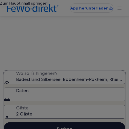
Zum Hauptinhalt springen
App herunterladen
Ferienunterkünfte nahe
Badestrand Silbersee
Wir haben 176 Ferienunterkünfte gefunden. Bitte gib
deinen Reisezeitraum an, um die Verfügbarkeit zu
prüfen.
Wo soll’s hingehen?
Badestrand Silbersee, Bobenheim-Roxheim, Rheinland
Daten
Gäste
2 Gäste
Suchen