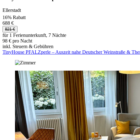
Ellerstadt
16% Rabatt
688 €
821 €
für 1 Ferienunterkunft, 7 Nächte
98 € pro Nacht
inkl. Steuern & Gebühren
TinyHouse PFALZperle – Auszeit nahe Deutscher Weinstraße & The