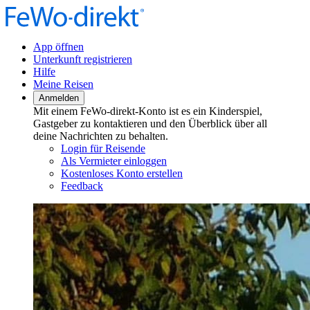
App öffnen
Unterkunft registrieren
Hilfe
Meine Reisen
Anmelden
Mit einem FeWo-direkt-Konto ist es ein Kinderspiel,
Gastgeber zu kontaktieren und den Überblick über all
deine Nachrichten zu behalten.
Login für Reisende
Als Vermieter einloggen
Kostenloses Konto erstellen
Feedback