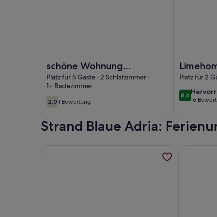
Foto von schöne Wohnung bis zu 5 Personen
Foto von Li
schöne Wohnung
Limeho
bis zu 5 Personen
Mannhei
Platz für 5 Gäste · 2 Schlafzimmer ·
Platz für 2 G
1+ Badezimmer
Center
hervor
Hervor
8,6
8,6 von 10
16 Bewer
2,0
1 Bewertung
(16
2,0 von 10
(1
bewert
bewertung)
Strand Blaue Adria: Ferien
Weitere Informationen zu Hochwertige Wohnung i
Weitere In