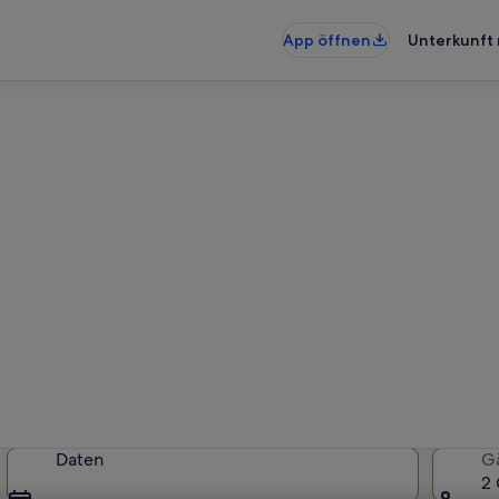
App öffnen
Unterkunft 
unterkünfte nahe Strand Blau
künfte gefunden. Bitte gib deine
Verfügbarkeit zu prüfen.
Daten
G
2 