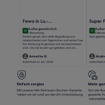
Foto von Hochwertige Wohnung in Ludwigshafen 
Foto von S
Fewo in Lu.-
Super 
Friesenheim
außergewöhnlich
außer
Außergewöhnlich
Außer
10
10
10 von 10
10 von 10
1 Bewertung
3 Bewe
(1
(3
Einfach genial, sehr nette Begrüßung und
Sehr gepfle
bewertung)
bewer
verabschiedet vom Eigentümer und seiner Frau.
Die Wohnung ist genauso wie sie beschrieben
wird. Uns hat es sehr gut gefallen und wir
kommen bestimmt noch einmal
wieder.Annette und Frank
Annette G.
Andre
Aufenthalt im Jan. 2025
Aufenthalt 
Einfach sorglos
Mehr ge
Mit unserer Mit-Vertrauen-Buchen-Garantie
Von der Buc
bieten wir dir rund um die Uhr Unterstützung
gesamte Vo
unkomplizie