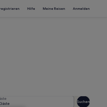
registrieren
Hilfe
Meine Reisen
Anmelden
e Adria
n Reisezeitraum an, um die
äste
Suchen
Gäste