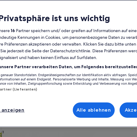
Kalender
 Privatsphäre ist uns wichtig
Derzeit
August 2026
werden
nsere
16
Partner speichern und/ oder greifen auf Informationen auf ein
die
eindeutige Kennungen in Cookies, um personenbezogene Daten zu verarb
Monate
Montag
Dienstag
Mittwoch
Donnerstag
Freitag
Samstag
Sonntag
Montag
Die
Mo
Di
Mi
Do
Fr
Sa
So
Mo
Di
e Präferenzen akzeptieren oder verwalten. Klicken Sie dazu bitte unten
August
ie jederzeit die Seite der Datenschutzrichtlinie. Diese Präferenzen we
2026
ignalisiert und haben keinen Einfluss auf Surfdaten.
und
1
1
2
2
Rhein-Pfalz-Kreis
Altrip
Blaue Adria
Ferienunterkünfte nahe Strand Blaue
September
unsere Partner verarbeiten Daten, um Folgendes bereitzustelle
2026
enauer Standortdaten. Endgeräteeigenschaften zur Identifikation aktiv abfragen. Spei
3
4
5
6
7
8
7
8
9
9
 Adria vorschwebt, stöbere durch unsere Feriendomizile und finde die p
angezeigt.
Informationen auf einem Endgerät. Personalisierte Werbung und Inhalte, Messung von We
er Gruppe oder deinem Vierbeiner, euch erwarten all die Annehmlichkei
ance von Inhalten, Zielgruppenforschung sowie Entwicklung und Verbesserung von Ange
ein Garten. Und auch wenn du nach Raucheroptionen oder barrierearmen 
Partner (Lieferanten)
10
11
12
13
14
15
14
15
1
16
17
18
19
20
21
22
21
22
2
23
 anzeigen
Alle ablehnen
Akze
ach deinem Geschmack
24
25
26
27
28
29
28
29
3
30
31
wohnungen oder Apartments
Suche nach Ferienhütten
Suche nach Landhäu