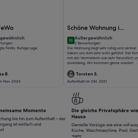
Friesenheim
tilvoll übernachten zwischen Mannheim und Heidelberg (ideal 
Foto von Altstadt-Appartements
FeWo
Schöne Wohnung im
Herzen Speyers!
gewöhnlich
außergewöhnlich
gewöhnlich
Außergewöhnlich
10
10 von 10
rtungen
2 Bewertungen
(2
gte FeWo. Ruhige Lage.
Die Wohnung liegt sehr ruhig und zentral.
tungen)
bewertungen)
haben uns dort sehr wohl geführt. Der Kon
mit der Vermieterin war sehr freundlich u
zuverlässig. Wir kommen gerne wieder!
a B.
Torsten S.
im Nov. 2024
Aufenthalt im Okt. 2021
meinsame Momente
Die gleiche Privatsphäre wi
Hause
hung bis hin zum Aufenthalt – der
rgang ist einfach und
Genieße Vorzüge wie eine voll aus
rt
Küche, Waschmaschine, Pool, Gar
mehr