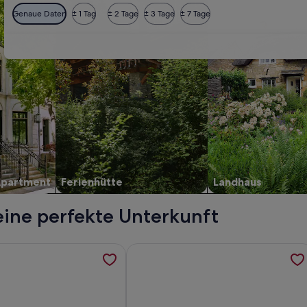
Genaue Daten
± 1 Tag
± 2 Tage
± 3 Tage
± 7 Tage
Apartment
Ferienhütte
Landhaus
eine perfekte Unterkunft
 5 Personen, werden in einem neuen Tab geöffnet
ormationen zu Limehome Mannheim City Center, werden in ei
Weitere Informationen zu Lit Living