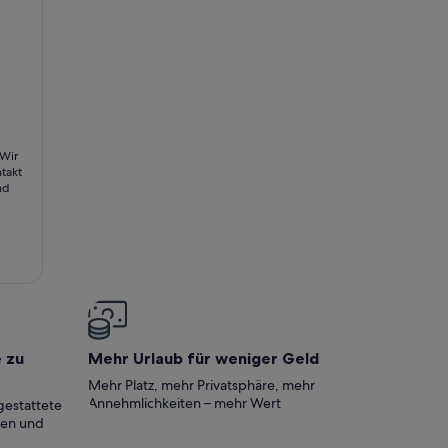
für Kurztrips)
-Speyer 2 - Ferienwohnung Ruländer
 Wir
takt
nd
e zu
Mehr Urlaub für weniger Geld
Mehr Platz, mehr Privatsphäre, mehr
Annehmlichkeiten – mehr Wert
gestattete
ten und