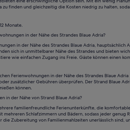
bieten eine erschwingliche Option sein. Mit ein wenig Planun
a zu finden und gleichzeitig die Kosten niedrig zu halten, s
 12 Monate.
nwohnungen in der Nähe des Strandes Blaue Adria?
nungen in der Nähe des Strandes Blaue Adria, hauptsächlich 
inden sich in unmittelbarer Nähe des Strandes und bieten w
tiere wie einfachen Zugang ins Freie. Gäste können einen ko
ichen Ferienwohnungen in der Nähe des Strandes Blaue Adria s
der zusätzlicher Gebühren überprüfen. Der Strand Blaue Adria s
enießen können.
ien in der Nähe von Strand Blaue Adria?
mehrere familienfreundliche Ferienunterkünfte, die komfortab
 mit mehreren Schlafzimmern und Bädern, sodass jeder genug 
ür die Zubereitung von Familienmahlzeiten unerlässlich sind, 