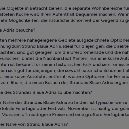
 Sie Objekte in Betracht ziehen, die separate Wohnbereiche f
statteten Küche wird Ihren Aufenthalt bequemer machen. Wenn 
ehr Möglichkeiten, die natürliche Schönheit der Gegend zu g
ue Adria besuche?
ten mehrere nahegelegene Gebiete ausgezeichnete Optionen f
nung zum Strand Blaue Adria, ideal für diejenigen, die direk
nachten, sind gut gelegen, um die Uferpromenade und die nahe
wünschen, bietet die Nachbarstadt Xanten, nur eine kurze Auto
ten ist bekannt für seinen historischen Park und sein römis
gnen sich gut für diejenigen, die sowohl natürliche Schönheit 
ur eine kurze Autofahrt entfernt, weitere Optionen für Ferien
zum Rhein, die einen Besuch des Strandes Blaue Adria ergänz
he des Strandes Blaue Adria zu übernachten?
er Nähe des Strandes Blaue Adria zu finden, ist typischerweis
lokale Feiertage oder Festivals. November ist häufig der gün
 Monaten oft niedrigere Preise und eine größere Verfügbarkei
der Nähe von Strand Blaue Adria?