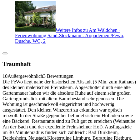
Weitere Infos zu Am Wäldchen -
Ferienwohnung Sand-Stockmann - Appartement/Fewo,
Dusche, WC, 2
Traumhaft
10
Außergewöhnlich
3 Bewertungen
Die FeWo liegt nahe der historischen Altstadt (5 Min. zum Rathaus)
des kleinen malerischen Freinsheim. Abgeschottet durch eine alte
Gartenmauer haben wir die absolute Ruhe auf einem sehr großen
Gartengrundstück mit altem Baumbestand sehr genossen. Die
Wohnung ist geschmackvoll eingerichtet und hochwertig
ausgestattet. Den kleinen Winzerort zu erkunden war optisch
reizvoll. In der Straße gegenüber befindet sich ein Hofladen sowie
eine Bäckerei. Restaurants sind zu Fuß gut zu erreichen (Weinstube
An der Bach und der exzellente Freinsheimer Hof). Ausflugsziele
im 30-Minutenradius finden sich zahlreich: Bad Dürkheim,
Deidesheim, Neustadt,Klosterruine Limburg, Burgruine Rietburg,