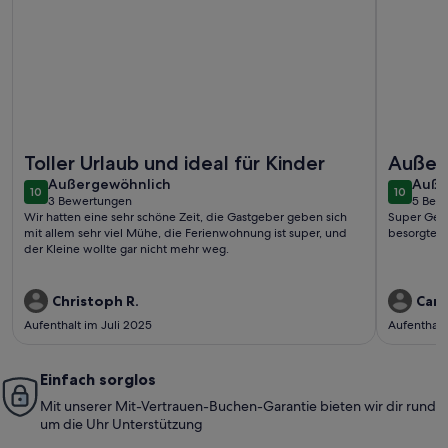
Weitere Infos zu Gemütliche Wohnung Bauernhof, mit Kleint
Weitere I
Toller Urlaub und ideal für Kinder
Außerg
außergewöhnlich
auße
Außergewöhnlich
Auße
10
10
10 von 10
10 von 1
3 Bewertungen
5 Bew
(3
(5
Wir hatten eine sehr schöne Zeit, die Gastgeber geben sich
Super Gegend, super Wohnung, seh
bewertungen)
bewe
mit allem sehr viel Mühe, die Ferienwohnung ist super, und
besorgte V
der Kleine wollte gar nicht mehr weg.
Christoph R.
Carm
Aufenthalt im Juli 2025
Aufenthalt
Einfach sorglos
Mit unserer Mit-Vertrauen-Buchen-Garantie bieten wir dir rund
um die Uhr Unterstützung