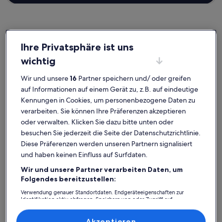
Ihre Privatsphäre ist uns
Prenn
Ferienunterkünfte nahe Hirzerbahn
wichtig
Entdecke unsere Auswahl an Ferienunterkünften nahe Hirzerbahn,
Wir und unsere
16
Partner speichern und/ oder greifen
die perfekt für deinen Aufenthalt sind. Ganz gleich, ob du mit der
auf Informationen auf einem Gerät zu, z.B. auf eindeutige
ganzen Bande oder nur deinem Vierbeiner verreist,
Kennungen in Cookies, um personenbezogene Daten zu
Ferienunterkünfte bieten dir all die Annehmlichkeiten, die dir für
deinen Aufenthalt wichtig sind. Was so dazugehört? Beispielsweise
verarbeiten. Sie können Ihre Präferenzen akzeptieren
ein Pool, eine Waschmaschine und ein Trockner. Und auch wenn du
oder verwalten. Klicken Sie dazu bitte unten oder
Optionen zur Barrierefreiheit oder bezüglich der Rauchpräferenzen
besuchen Sie jederzeit die Seite der Datenschutzrichtlinie.
suchst, wirst du bei uns bestimmt fündig.
Diese Präferenzen werden unseren Partnern signalisiert
und haben keinen Einfluss auf Surfdaten.
Wir und unsere Partner verarbeiten Daten, um
Finde Unterkünfte ganz nach deinem
Folgendes bereitzustellen:
Geschmack
Verwendung genauer Standortdaten. Endgeräteeigenschaften zur
Identifikation aktiv abfragen. Speichern von oder Zugriff auf
Informationen auf einem Endgerät. Personalisierte Werbung und
Suche nach Ferienhäusern
Suche nach Ferienwohnungen oder 
Suche nach 
Inhalte, Messung von Werbeleistung und der Performance von Inhalten,
Zielgruppenforschung sowie Entwicklung und Verbesserung von
Akzeptieren