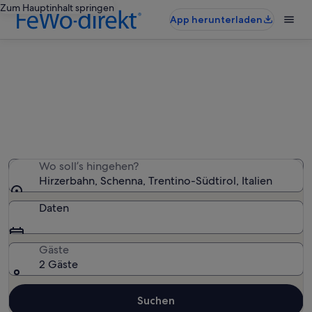
Zum Hauptinhalt springen
App herunterladen
Ferienunterkünfte nahe Hirzerbahn
Wir haben 2.306 Ferienunterkünfte gefunden. Bitte gib
deinen Reisezeitraum an, um die Verfügbarkeit zu
prüfen.
Wo soll’s hingehen?
Hirzerbahn, Schenna, Trentino-Südtirol, Italien
Daten
Gäste
2 Gäste
Suchen