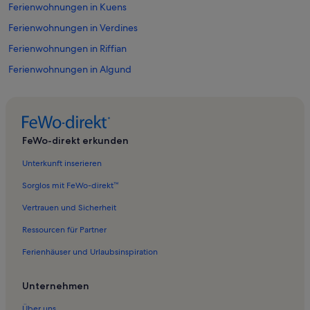
Ferienwohnungen in Kuens
Ferienwohnungen in Verdines
Ferienwohnungen in Riffian
Ferienwohnungen in Algund
Ferienwohnungen in Seilbahn Hochmuth
Ferienwohnungen in Schloss Tirol
Ferienwohnungen in St. Leonhard in Passeier
FeWo-direkt erkunden
Ferienwohnungen in Seilbahn Verdins-Tall
Unterkunft inserieren
Ferienwohnungen in Burggrafenamt
Sorglos mit FeWo-direkt™
Ferienwohnungen in Sessellift Grube
Vertrauen und Sicherheit
Ferienwohnungen in Meran
Ressourcen für Partner
Ferienwohnungen in Südtirol
Ferienhäuser und Urlaubsinspiration
Ferienwohnungen in Ortler Skiarena
Ferienwohnungen in Pflegezentrum für Vogelfauna Gufyland
Unternehmen
Ferienwohnungen in Rissa
Über uns