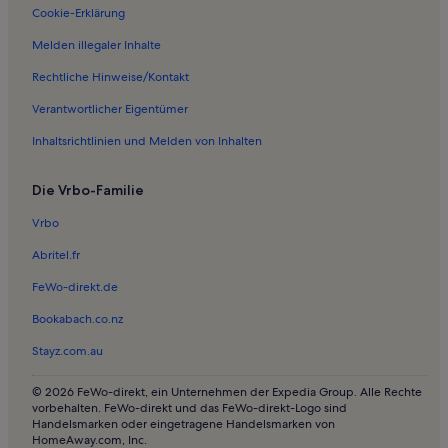
Ferienwohnungen in Franzensfeste
Cookie-Erklärung
Ferienwohnungen in Tisana
Melden illegaler Inhalte
Ferienwohnungen in Skigebiet Reinswald
Rechtliche Hinweise/Kontakt
Ferienwohnungen in Kirche Santa Caterina
Verantwortlicher Eigentümer
Ferienwohnungen in Pfarrkirche Kastelruth
Inhaltsrichtlinien und Melden von Inhalten
Ferienwohnungen in Pens
Die Vrbo-Familie
Ferienwohnungen in Meran
Ferienwohnungen in Trostburg
Vrbo
Ferienwohnungen in Lengstein
Abritel.fr
Ferienwohnungen in Oberinn
FeWo-direkt.de
Ferienwohnungen in Kloster Säben
Bookabach.co.nz
Ferienwohnungen in Holy Cross of Latzfons
Stayz.com.au
Ferienwohnungen in Touristeninformation Sarntal
© 2026 FeWo-direkt, ein Unternehmen der Expedia Group. Alle Rechte
Ferienwohnungen in Sessellift Oberkirn-Grube
vorbehalten. FeWo-direkt und das FeWo-direkt-Logo sind
Handelsmarken oder eingetragene Handelsmarken von
Ferienwohnungen in Erdpyramiden am Ritten
HomeAway.com, Inc.