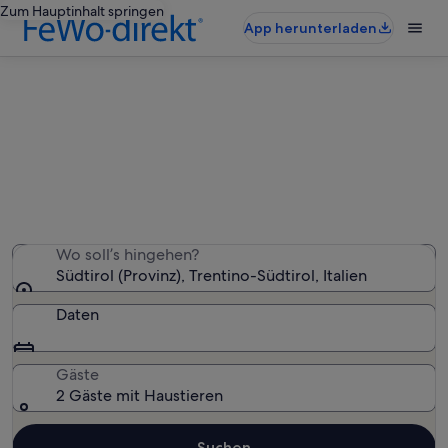
Zum Hauptinhalt springen
App herunterladen
Südtirol: haustierfreundliche
Ferienunterkünfte
Wir haben 3.065 haustierfreundliche Ferienunterkünfte
gefunden – gib deinen Reisezeitraum ein, um die
Verfügbarkeit zu prüfen
Wo soll’s hingehen?
Südtirol (Provinz), Trentino-Südtirol, Italien
Daten
Gäste
2 Gäste mit Haustieren
Suchen