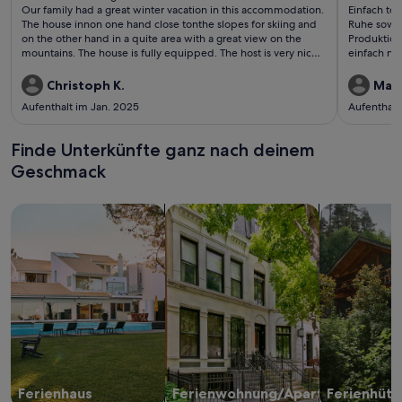
(103
(33
Our family had a great winter vacation in this accommodation.
Einfach tol
bewertungen)
bewe
The house innon one hand close tonthe slopes for skiing and
Ruhe sowie
on the other hand in a quite area with a great view on the
Produktion
mountains. The house is fully equipped. The host is very nice
einfach ne
and supportive, communication was very easy. Highly
und zuvor
recommended house to stay.
genießen. 
Christoph K.
Marc
Gegen. Wi
Aufenthalt im Jan. 2025
Aufenthalt
Finde Unterkünfte ganz nach deinem
Geschmack
Suche nach Ferienhäusern
Suche nach Ferienwohnungen oder 
Suche nach 
Ferienhaus
Ferienwohnung/Apartment
Ferienhütt