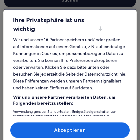
Ihre Privatsphäre ist uns
wichtig
Trentino-Südtirol
Haustierfreundliche Ferienunterkünfte in Südtirol
Wir und unsere
16
Partner speichern und/ oder greifen
Südtirol – beliebte Städte
auf Informationen auf einem Gerät zu, z.B. auf eindeutige
Kennungen in Cookies, um personenbezogene Daten zu
Meran
Kastelruth
verarbeiten. Sie können Ihre Präferenzen akzeptieren
oder verwalten. Klicken Sie dazu bitte unten oder
besuchen Sie jederzeit die Seite der Datenschutzrichtlinie.
Diese Präferenzen werden unseren Partnern signalisiert
und haben keinen Einfluss auf Surfdaten.
Wir und unsere Partner verarbeiten Daten, um
Folgendes bereitzustellen:
Verwendung genauer Standortdaten. Endgeräteeigenschaften zur
Identifikation aktiv abfragen. Speichern von oder Zugriff auf
Meran
Kastelru
Südtirol: Entdecke
Informationen auf einem Endgerät. Personalisierte Werbung und
Inhalte, Messung von Werbeleistung und der Performance von Inhalten,
Zielgruppenforschung sowie Entwicklung und Verbesserung von
haustierfreundliche
Akzeptieren
Angeboten.
Liste der Partner (Lieferanten)