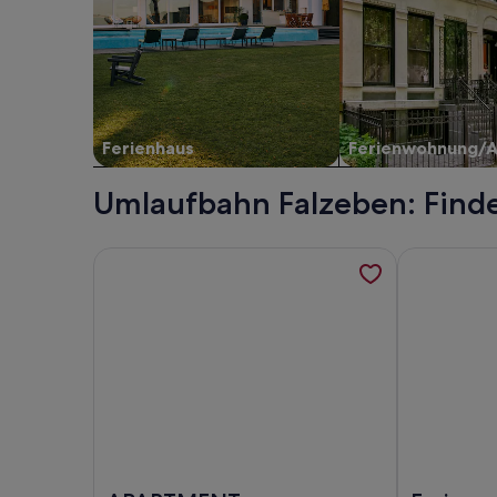
Ferienhaus
Ferienwohnung/
Umlaufbahn Falzeben: Finde
Weitere Informationen zu APARTMENT ROHRER -
Weitere Inf
Foto von APARTMENT ROHRER - ZIRMBETT - SC
Foto von Fe