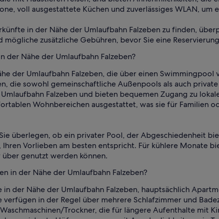
kone, voll ausgestattete Küchen und zuverlässiges WLAN, um e
rkünfte in der Nähe der Umlaufbahn Falzeben zu finden, überp
mögliche zusätzliche Gebühren, bevor Sie eine Reservierun
 in der Nähe der Umlaufbahn Falzeben?
Nähe der Umlaufbahn Falzeben, die über einen Swimmingpool v
en, die sowohl gemeinschaftliche Außenpools als auch privat
e Umlaufbahn Falzeben und bieten bequemen Zugang zu lokalen
tablen Wohnbereichen ausgestattet, was sie für Familien od
 Sie überlegen, ob ein privater Pool, der Abgeschiedenheit b
 Ihren Vorlieben am besten entspricht. Für kühlere Monate bie
r über genutzt werden können.
lien in der Nähe der Umlaufbahn Falzeben?
te in der Nähe der Umlaufbahn Falzeben, hauptsächlich Apartme
 verfügen in der Regel über mehrere Schlafzimmer und Badezi
aschmaschinen/Trockner, die für längere Aufenthalte mit Kind