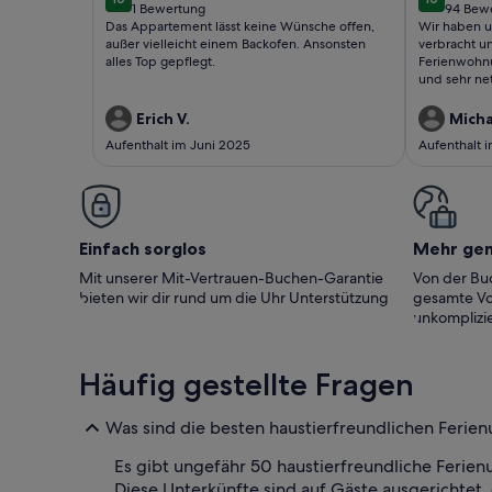
nette 
10 von 10
10 von 10
1 Bewertung
94 Bew
(1
(94
Das Appartement lässt keine Wünsche offen,
Wir haben u
bewertung)
bewer
außer vielleicht einem Backofen. Ansonsten
verbracht u
alles Top gepflegt.
Ferienwohn
und sehr ne
Erich V.
Micha
Aufenthalt im Juni 2025
Aufenthalt i
Einfach sorglos
Mehr ge
Mit unserer Mit-Vertrauen-Buchen-Garantie
Von der Buc
bieten wir dir rund um die Uhr Unterstützung
gesamte Vo
unkomplizie
Häufig gestellte Fragen
Was sind die besten haustierfreundlichen Ferie
Es gibt ungefähr 50 haustierfreundliche Ferie
Diese Unterkünfte sind auf Gäste ausgerichtet, 