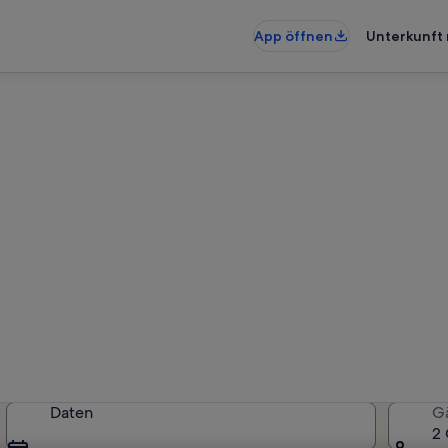
App öffnen
Unterkunft 
nterkünfte nahe Umlaufbahn 
rkünfte gefunden. Bitte gib dein
Verfügbarkeit zu prüfen.
Daten
G
2 