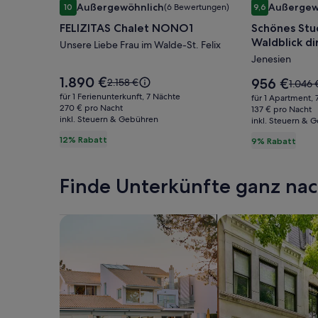
Außergewöhnlich
Außergew
10
(6 Bewertungen)
9,6
für
für
10 von 10, Außergewöhnlich, (6 Bewertungen)
9,6 von 10, A
FELIZITAS Chalet NONO1
Schönes Stud
FELIZITAS
Schönes
Waldblick d
Chalet
Unsere Liebe Frau im Walde-St. Felix
Studio
Fernwander
Jenesien
NONO1
bei
Bozen
Der
1.890 €
Der
Der
956 €
2.158 €
Der
1.046 
Preis
-
Preis
alte
alte
für 1 Ferienunterkunft, 7 Nächte
für 1 Apartment, 
beträgt
beträgt
Preis
270 € pro Nacht
Preis
mit
137 € pro Nacht
1.890 €.
956 €.
inkl. Steuern & Gebühren
war
inkl. Steuern & 
war
Waldblick
2.158 €,
1.046 
12% Rabatt
9% Rabatt
direkt
siehe
siehe
weitere
am
weiter
Informationen
Inform
europäisc
Finde Unterkünfte ganz n
zum
zum
Fernwand
Standardpreis.
Standa
E5
Suche nach Ferienhäusern
Suche nach Ferien