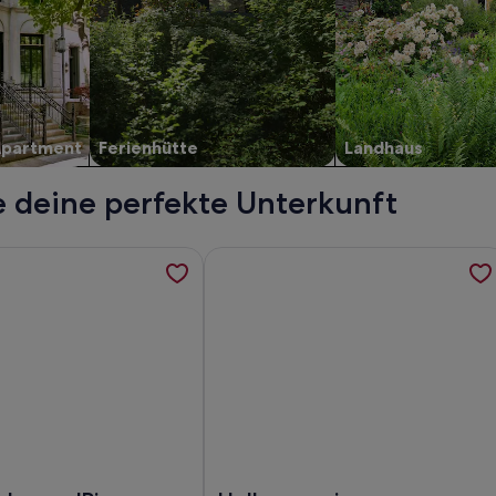
Apartment
Ferienhütte
Landhaus
 deine perfekte Unterkunft
 ZIRMBETT - SCHLOSS UND SCHOURTBLICK, werden in einem 
ormationen zu Ferienwohnung 'Piz Aich Natur Chalet Panorama
Weitere Informationen zu Helles s
HLOSS UND SCHOURTBLICK
rienwohnung 'Piz Aich Natur Chalet Panorama' mit Bergblick,
Foto von Helles sonniges Studio-A