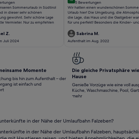
Vermieter
wieder!
10 von 10
ertungen
5 Bewertungen
(5
nseren Sommerurlaub in Südtirol
Wir hatten einen wunderschönen Somme
tungen)
bewertungen)
nd in dieser sehr schönen
Urlaub hier! Die Umgebung, die Atmosphä
ung gewohnt. Sehr schöne Lage
die Lage, das Haus und die Gastgeber wa
tte Vermieter. Nur zu empfehlen
für uns perfekt! Besonders die Kinder- un
Hundefreundlichkeit und die Hilfsbereitsc
waren herausragend! Wir waren das erste
el Z.
Sabrina M.
dort und haben gleich für nächstes Jahr
m Juli 2024
Aufenthalt im Aug. 2022
gebucht. Wir freuen uns schon!
meinsame Momente
Die gleiche Privatsphäre wi
Hause
hung bis hin zum Aufenthalt – der
rgang ist einfach und
Genieße Vorzüge wie eine voll aus
rt
Küche, Waschmaschine, Pool, Gar
mehr
nunterkünfte in der Nähe der Umlaufbahn Falzeben?
nunterkünfte in der Nähe der Umlaufbahn Falzeben, hauptsächl
die mit Haustieren reisen, und bieten Annehmlichkeiten, die e