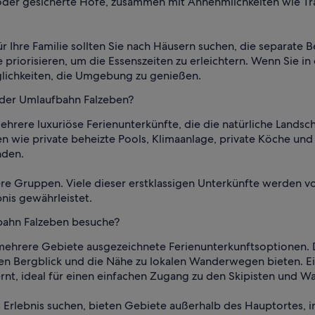
 oder gesicherte Höfe, zusammen mit Annehmlichkeiten wie Tr
ür Ihre Familie sollten Sie nach Häusern suchen, die separate
 priorisieren, um die Essenszeiten zu erleichtern. Wenn Sie 
lichkeiten, die Umgebung zu genießen.
e der Umlaufbahn Falzeben?
ehrere luxuriöse Ferienunterkünfte, die die natürliche Land
n wie private beheizte Pools, Klimaanlage, private Köche u
nden.
ßere Gruppen. Viele dieser erstklassigen Unterkünfte werde
nis gewährleistet.
fbahn Falzeben besuche?
ehrere Gebiete ausgezeichnete Ferienunterkunftsoptionen. 
 Bergblick und die Nähe zu lokalen Wanderwegen bieten. Ein 
nt, ideal für einen einfachen Zugang zu den Skipisten und W
s Erlebnis suchen, bieten Gebiete außerhalb des Hauptortes,