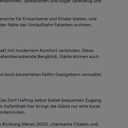
ampolinen, Spielplätzen und sogar Spielzeug und
 Bereiche für Erwachsene und Kinder bieten, und
in der Nähe der Umlaufbahn Falzeben wohnen,
schaft mit modernem Komfort verbinden. Diese
nd atemberaubende Bergblick. Gäste können auch
n von hoch bewerteten FeWo-Gastgebern verwaltet,
Das Dorf Hafling selbst bietet bequemen Zugang,
Aufenthalt hier bringt die Gäste nur eine kurze
anderrouten.
 in Richtung Meran 2000, charmante Chalets und