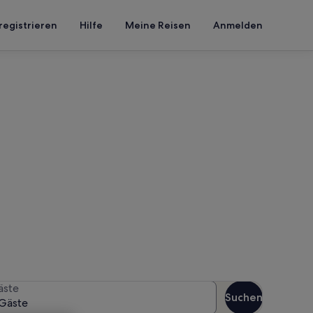
registrieren
Hilfe
Meine Reisen
Anmelden
Falzeben
en Reisezeitraum an, um die
äste
Suchen
Gäste