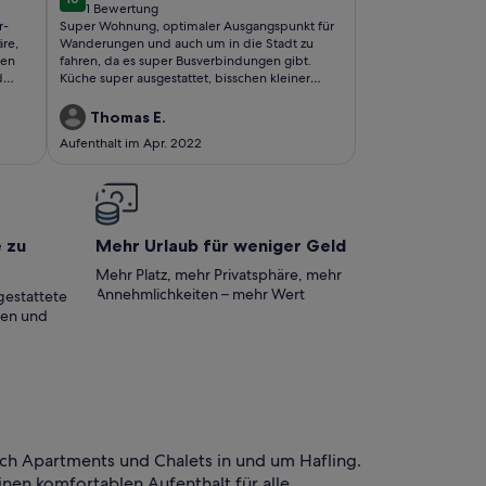
10 von 10
1 Bewertung
(1
r-
Super Wohnung, optimaler Ausgangspunkt für
bewertung)
re,
Wanderungen und auch um in die Stadt zu
ren
fahren, da es super Busverbindungen gibt.
d
Küche super ausgestattet, bisschen kleiner
haft
Herd und evtl ne Mikro wäre nicht schlecht.
 Mal
Ansonsten Top und nette Vermieter. Kommen
Thomas E.
gerne wieder! Mfg Familie Eichler
Aufenthalt im Apr. 2022
e zu
Mehr Urlaub für weniger Geld
Mehr Platz, mehr Privatsphäre, mehr
Annehmlichkeiten – mehr Wert
gestattete
ten und
ich Apartments und Chalets in und um Hafling.
inen komfortablen Aufenthalt für alle