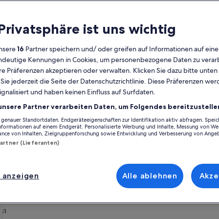
Kalender
 Privatsphäre ist uns wichtig
Derzeit
August 2026
werden
nsere
16
Partner speichern und/ oder greifen auf Informationen auf ein
die
eindeutige Kennungen in Cookies, um personenbezogene Daten zu verarb
Monate
Montag
Dienstag
Mittwoch
Donnerstag
Freitag
Samstag
Sonntag
Montag
Die
Mo
Di
Mi
Do
Fr
Sa
So
Mo
Di
e Präferenzen akzeptieren oder verwalten. Klicken Sie dazu bitte unten
August
ie jederzeit die Seite der Datenschutzrichtlinie. Diese Präferenzen we
2026
ignalisiert und haben keinen Einfluss auf Surfdaten.
und
1
1
2
2
tirol
Hafling
Ferienunterkünfte nahe Umlaufbahn Falzeben
September
unsere Partner verarbeiten Daten, um Folgendes bereitzustelle
2026
enauer Standortdaten. Endgeräteeigenschaften zur Identifikation aktiv abfragen. Spei
3
4
5
6
7
8
7
8
9
9
ringen möchtest, stöbere durch unsere Ferienunterkünfte und finde di
angezeigt.
Informationen auf einem Endgerät. Personalisierte Werbung und Inhalte, Messung von We
kunft buchst, ob mit einer Gruppe oder deinem Vierbeiner, du kannst dich
ance von Inhalten, Zielgruppenforschung sowie Entwicklung und Verbesserung von Ange
anlage und ein Fernseher. Und auch wenn du nach Raucheroptionen oder 
Partner (Lieferanten)
10
11
12
13
14
15
14
15
1
16
17
18
19
20
21
22
21
22
2
23
 anzeigen
Alle ablehnen
Akze
henrabatten – Umlaufbahn Falzeb
24
25
26
27
28
29
28
29
3
30
31
rie
io bei Bozen - mit Waldblick direkt am europäischen Fernw
Bildergalerie
Beautiful apartment with glass fron