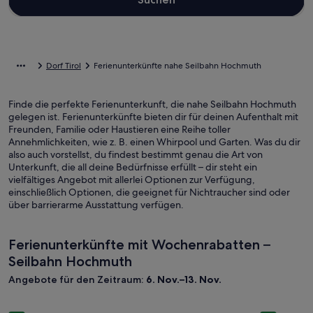
Dorf Tirol
Ferienunterkünfte nahe Seilbahn Hochmuth
Finde die perfekte Ferienunterkunft, die nahe Seilbahn Hochmuth
gelegen ist. Ferienunterkünfte bieten dir für deinen Aufenthalt mit
Freunden, Familie oder Haustieren eine Reihe toller
Annehmlichkeiten, wie z. B. einen Whirpool und Garten. Was du dir
also auch vorstellst, du findest bestimmt genau die Art von
Unterkunft, die all deine Bedürfnisse erfüllt – dir steht ein
vielfältiges Angebot mit allerlei Optionen zur Verfügung,
einschließlich Optionen, die geeignet für Nichtraucher sind oder
über barrierarme Ausstattung verfügen.
Ferienunterkünfte mit Wochenrabatten –
Seilbahn Hochmuth
Angebote für den Zeitraum:
6. Nov.–13. Nov.
Bildergalerie
FELIZITAS Chalet NONO1
Bilderga
Schönes S