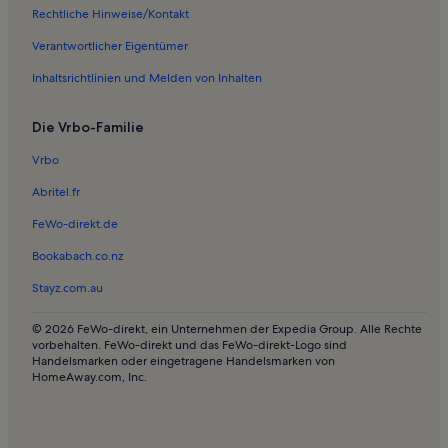
Ferienwohnungen in Schenna
Rechtliche Hinweise/Kontakt
Ferienwohnungen in Schloss Thurnstein
Verantwortlicher Eigentümer
Ferienwohnungen in Jüdisches Museum von Meran
Inhaltsrichtlinien und Melden von Inhalten
Ferienwohnungen in Riffian
Die Vrbo-Familie
Chalets in Ulten
Ferienwohnungen und Apartments in Vöran
Vrbo
Ferienunterkünfte in den Bergen in Hafling
Abritel.fr
Häuser in Hafling
FeWo-direkt.de
Ferienunterkünfte mit Pool in Hafling
Bookabach.co.nz
Häuser in Burgstall
Stayz.com.au
Ferienunterkünfte mit Pool in Burgstall
© 2026 FeWo-direkt, ein Unternehmen der Expedia Group. Alle Rechte
Ferienwohnungen und Apartments in Seilbahn Meran 2000
vorbehalten. FeWo-direkt und das FeWo-direkt-Logo sind
Handelsmarken oder eingetragene Handelsmarken von
Ferienwohnungen und Apartments in Völlan
HomeAway.com, Inc.
Häuser in Schnalstal
Hütten in Schnalstal