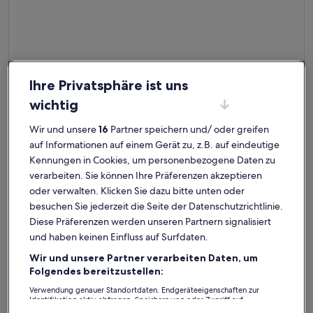
Weitere Infos zu Ferienwohnung 'Adang Ferienwohnung Fer
Ferienwohnung 'Adang Ferienwohnung
Ihre Privatsphäre ist uns
Fernblick' mit Bergblick,
Platz für 2 Gäste · 1 Schlafzimmer · 1 Badezimmer
wunderbar
Wunderbar
Gemeinschaftsgarten und WLAN
9,0
wichtig
9,0 von 10
2 Bewertungen
(2
Seilbahn Hochmuth:
bewertungen)
Wir und unsere
16
Partner speichern und/ oder greifen
auf Informationen auf einem Gerät zu, z.B. auf eindeutige
Ferienunterkünfte mit Top-
Kennungen in Cookies, um personenbezogene Daten zu
Bewertung
verarbeiten. Sie können Ihre Präferenzen akzeptieren
oder verwalten. Klicken Sie dazu bitte unten oder
besuchen Sie jederzeit die Seite der Datenschutzrichtlinie.
Weitere Infos zu Appartment Trojer - sonnig und eine Top-
Weitere I
Diese Präferenzen werden unseren Partnern signalisiert
und haben keinen Einfluss auf Surfdaten.
Wir und unsere Partner verarbeiten Daten, um
Folgendes bereitzustellen:
Verwendung genauer Standortdaten. Endgeräteeigenschaften zur
Identifikation aktiv abfragen. Speichern von oder Zugriff auf
Informationen auf einem Endgerät. Personalisierte Werbung und