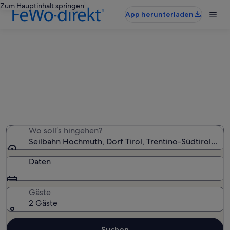
Zum Hauptinhalt springen
App herunterladen
Ferienunterkünfte nahe Seilbahn
Hochmuth
Wir haben 2.204 Ferienunterkünfte gefunden. Bitte gib
deinen Reisezeitraum an, um die Verfügbarkeit zu
prüfen.
Wo soll’s hingehen?
Seilbahn Hochmuth, Dorf Tirol, Trentino-Südtirol, Ital
Daten
Gäste
2 Gäste
Suchen