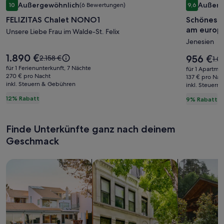
Außergewöhnlich
Außerg
10
(6 Bewertungen)
9,6
für
für
10 von 10, Außergewöhnlich, (6 Bewertungen)
9,6 von 10
FELIZITAS Chalet NONO1
Schönes S
FELIZITAS
Schönes
am europ
Chalet
Unsere Liebe Frau im Walde-St. Felix
Studio
Jenesien
NONO1
bei
Bozen
Der
1.890 €
Der
Der
956 €
2.158 €
Der
1.0
Preis
-
Preis
alte
alte
für 1 Ferienunterkunft, 7 Nächte
für 1 Apartme
beträgt
beträgt
Preis
270 € pro Nacht
Prei
mit
137 € pro Nac
1.890 €.
956 €.
inkl. Steuern & Gebühren
war
inkl. Steuern
war
Waldblic
2.158 €,
1.0
12% Rabatt
9% Rabatt
direkt
siehe
sie
weitere
am
wei
Informationen
Inf
europäi
Finde Unterkünfte ganz nach deinem
zum
zu
Fernwa
Standardpreis.
Geschmack
Sta
E5
Suche nach Ferienhäusern
Suche nach Ferienwohnungen oder 
Suche nach 