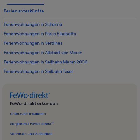
Ferienunterkünfte
Ferienwohnungen in Schenna
Ferienwohnungen in Parco Elisabetta
Ferienwohnungen in Verdines
Ferienwohnungen in Altstadt von Meran
Ferienwohnungen in Seilbahn Meran 2000
Ferienwohnungen in Seilbahn Taser
Ferienwohnungen in Riffian
Ferienwohnungen in Kathedrale Santa Maria la Nova
Ferienwohnungen in Laubengasse
FeWo-direkt erkunden
Ferienwohnungen in Kunst Meran
Unterkunft inserieren
Ferienwohnungen in Therme Meran
Sorglos mit FeWo-direkt™
Ferienwohnungen in Gärten von Schloss Trauttmansdorff
Vertrauen und Sicherheit
Ferienwohnungen in Weihnachtsmarkt von Meran