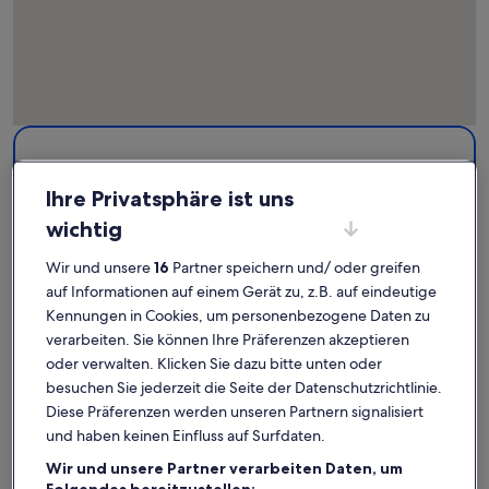
Karte
Weitere Informationen zu Schloss Schenna. Wird in einem n
mit
Attraktionen
Ihre Privatsphäre ist uns
wichtig
1
Wir und unsere
16
Partner speichern und/ oder greifen
auf Informationen auf einem Gerät zu, z.B. auf eindeutige
Kennungen in Cookies, um personenbezogene Daten zu
verarbeiten. Sie können Ihre Präferenzen akzeptieren
oder verwalten. Klicken Sie dazu bitte unten oder
besuchen Sie jederzeit die Seite der Datenschutzrichtlinie.
Schloss Schenna
Diese Präferenzen werden unseren Partnern signalisiert
und haben keinen Einfluss auf Surfdaten.
Schloss Schenna: Finde deine
Wir und unsere Partner verarbeiten Daten, um
Folgendes bereitzustellen: