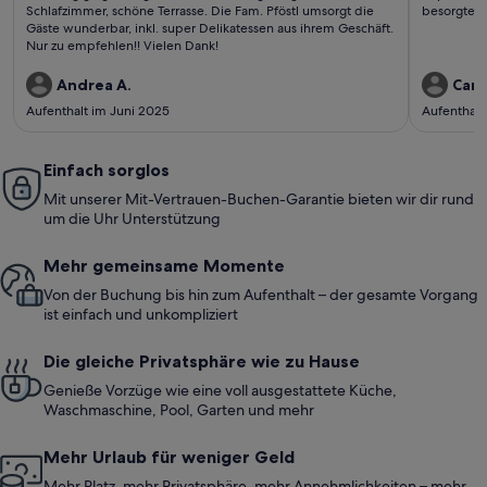
bewertungen)
bewe
Schlafzimmer, schöne Terrasse. Die Fam. Pföstl umsorgt die
besorgte V
Gäste wunderbar, inkl. super Delikatessen aus ihrem Geschäft.
Nur zu empfehlen!! Vielen Dank!
Andrea A.
Carm
Aufenthalt im Juni 2025
Aufenthalt
Einfach sorglos
Mit unserer Mit-Vertrauen-Buchen-Garantie bieten wir dir rund
um die Uhr Unterstützung
Mehr gemeinsame Momente
Von der Buchung bis hin zum Aufenthalt – der gesamte Vorgang
ist einfach und unkompliziert
Die gleiche Privatsphäre wie zu Hause
Genieße Vorzüge wie eine voll ausgestattete Küche,
Waschmaschine, Pool, Garten und mehr
Mehr Urlaub für weniger Geld
Mehr Platz, mehr Privatsphäre, mehr Annehmlichkeiten – mehr