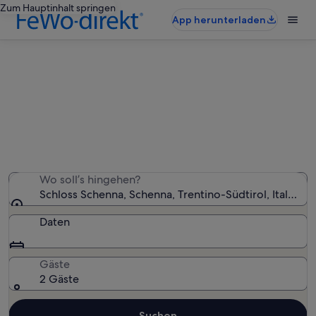
Zum Hauptinhalt springen
App herunterladen
Ferienunterkünfte nahe Schloss
Schenna
Wir haben 2.342 Ferienunterkünfte gefunden. Bitte gib
deinen Reisezeitraum an, um die Verfügbarkeit zu
prüfen.
Wo soll’s hingehen?
Schloss Schenna, Schenna, Trentino-Südtirol, Italien
Daten
Gäste
2 Gäste
Suchen