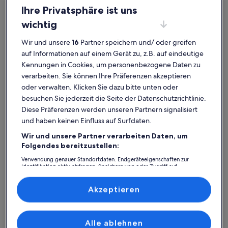
Ihre Privatsphäre ist uns
wichtig
Wir und unsere
16
Partner speichern und/ oder greifen
Trentino-Südtirol
Bed and Breakfasts in Südtirol
auf Informationen auf einem Gerät zu, z.B. auf eindeutige
Südtirol (Provinz) – beliebte Städte
Kennungen in Cookies, um personenbezogene Daten zu
verarbeiten. Sie können Ihre Präferenzen akzeptieren
St. Ulrich in Gröden
Bozen
oder verwalten. Klicken Sie dazu bitte unten oder
besuchen Sie jederzeit die Seite der Datenschutzrichtlinie.
Diese Präferenzen werden unseren Partnern signalisiert
und haben keinen Einfluss auf Surfdaten.
Wir und unsere Partner verarbeiten Daten, um
Folgendes bereitzustellen:
Verwendung genauer Standortdaten. Endgeräteeigenschaften zur
Identifikation aktiv abfragen. Speichern von oder Zugriff auf
Informationen auf einem Endgerät. Personalisierte Werbung und
Inhalte, Messung von Werbeleistung und der Performance von Inhalten,
St. Ulrich in Gröden
Bozen
St. Ulrich in Gröden
Bozen
Zielgruppenforschung sowie Entwicklung und Verbesserung von
Akzeptieren
Südtirol: Entdecke Bed and
Angeboten.
Liste der Partner (Lieferanten)
Breakfasts
Alle ablehnen