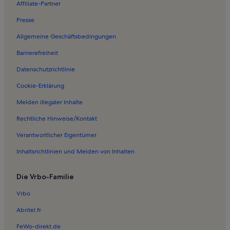
Affiliate-Partner
Ferienwohnungen in Sarntal
Presse
Ferienwohnungen in Schloss Velthurns
Allgemeine Geschäftsbedingungen
Ferienwohnungen in Ritten Arena
Barrierefreiheit
Ferienwohnungen in Seilbahn Meran 2000
Datenschutzrichtlinie
Ferienwohnungen in Seilbahn Taser
Ferienwohnungen in Umlaufbahn Falzeben
Cookie-Erklärung
Ferienwohnungen in Gudon
Melden illegaler Inhalte
Ferienwohnungen in Waidbruck
Rechtliche Hinweise/Kontakt
Ferienwohnungen in Pfarrkirche Kastelruth
Verantwortlicher Eigentümer
Ferienwohnungen in Verdines
Inhaltsrichtlinien und Melden von Inhalten
Ferienwohnungen in Lengmoos
Die Vrbo-Familie
Ferienwohnungen in Vahrn
Ferienwohnungen in Schenna
Vrbo
Ferienwohnungen in Touristeninformation Sarntal
Abritel.fr
Ferienwohnungen in Oberbozen
FeWo-direkt.de