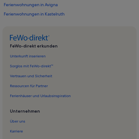
Ferienwohnungen in Avigna
Ferienwohnungen in Kastelruth
Ferienwohnungen in Mölten
Ferienwohnungen in Lajen
Ferienwohnungen in Sarntal
FeWo-direkt erkunden
Ferienwohnungen in Pens
Unterkunft inserieren
Ferienwohnungen in Kratzberger See
Sorglos mit FeWo-direkt™
Ferienwohnungen in Prenn
Vertrauen und Sicherheit
Ferienwohnungen in Tal des Eisack
Ressourcen für Partner
Ferienwohnungen in Hafling
Ferienhäuser und Urlaubsinspiration
Ferienwohnungen in Seilbahn Verdins-Tall
Ferienwohnungen in Skigebiet Reinswald
Unternehmen
Ferienwohnungen in Sessellift Grube
Über uns
Ferienwohnungen in Ritten
Karriere
Ferienwohnungen in Campolasta