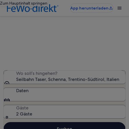
Zum Hauptinhalt springen
App herunterladen
Ferienunterkünfte nahe Seilbahn
Taser
Wir haben 2.395 Ferienunterkünfte gefunden. Bitte gib
deinen Reisezeitraum an, um die Verfügbarkeit zu
prüfen.
Wo soll’s hingehen?
Seilbahn Taser, Schenna, Trentino-Südtirol, Italien
Daten
Gäste
2 Gäste
Suchen