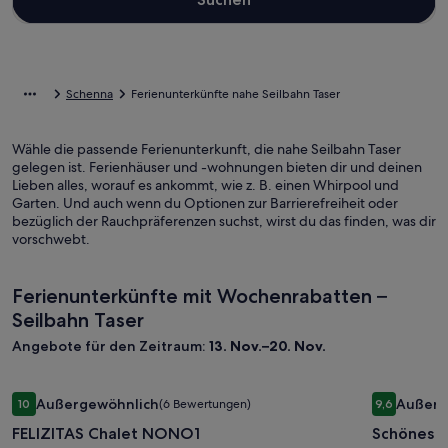
Schenna
Ferienunterkünfte nahe Seilbahn Taser
Wähle die passende Ferienunterkunft, die nahe Seilbahn Taser
gelegen ist. Ferienhäuser und -wohnungen bieten dir und deinen
Lieben alles, worauf es ankommt, wie z. B. einen Whirpool und
Garten. Und auch wenn du Optionen zur Barrierefreiheit oder
bezüglich der Rauchpräferenzen suchst, wirst du das finden, was dir
vorschwebt.
Ferienunterkünfte mit Wochenrabatten –
Seilbahn Taser
Angebote für den Zeitraum:
13. Nov.–20. Nov.
Bildergalerie
FELIZITAS Chalet NONO1
Bilderga
Schönes S
Außergewöhnlich
Außerg
10
(6 Bewertungen)
9,6
für
für
10 von 10, Außergewöhnlich, (6 Bewertungen)
9,6 von 10
FELIZITAS Chalet NONO1
Schönes S
FELIZITAS
Schönes