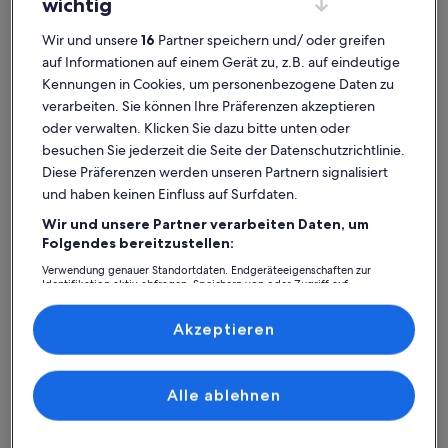
wichtig
Schenna bei Meran
Platz für 2 Gäste · 1 Schlafzimmer
Schen
Platz für 
außergewöhnlich
wund
Außergewöhnlich
Wund
Wir und unsere
16
Partner speichern und/ oder greifen
9,6
9,0
9,6 von 10
9,0 von 
35 Bewertungen
20 Be
auf Informationen auf einem Gerät zu, z.B. auf eindeutige
(35
(20
Seilbahn Taser:
bewertungen)
bewe
Kennungen in Cookies, um personenbezogene Daten zu
verarbeiten. Sie können Ihre Präferenzen akzeptieren
Ferienunterkünfte mit Top-
oder verwalten. Klicken Sie dazu bitte unten oder
Bewertung
besuchen Sie jederzeit die Seite der Datenschutzrichtlinie.
Diese Präferenzen werden unseren Partnern signalisiert
und haben keinen Einfluss auf Surfdaten.
Weitere Infos zu Gemütliche Wohnung Bauernhof, mit Kleint
Weitere I
Wir und unsere Partner verarbeiten Daten, um
Folgendes bereitzustellen:
Verwendung genauer Standortdaten. Endgeräteeigenschaften zur
Identifikation aktiv abfragen. Speichern von oder Zugriff auf
Informationen auf einem Endgerät. Personalisierte Werbung und
Inhalte, Messung von Werbeleistung und der Performance von Inhalten,
Zielgruppenforschung sowie Entwicklung und Verbesserung von
Akzeptieren
Angeboten.
Liste der Partner (Lieferanten)
Alle ablehnen