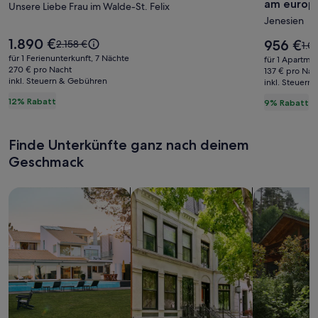
am europ
Chalet
Unsere Liebe Frau im Walde-St. Felix
Studio
Jenesien
NONO1
bei
Bozen
Der
1.890 €
Der
Der
956 €
2.158 €
Der
1.0
Preis
-
Preis
alte
alte
für 1 Ferienunterkunft, 7 Nächte
für 1 Apartme
beträgt
beträgt
Preis
270 € pro Nacht
Prei
mit
137 € pro Nac
1.890 €.
956 €.
inkl. Steuern & Gebühren
war
inkl. Steuern
war
Waldblic
2.158 €,
1.0
12% Rabatt
9% Rabatt
direkt
siehe
sie
weitere
am
wei
Informationen
Inf
europäi
Finde Unterkünfte ganz nach deinem
zum
zu
Fernwa
Standardpreis.
Geschmack
Sta
E5
Suche nach Ferienhäusern
Suche nach Ferienwohnungen oder 
Suche nach 