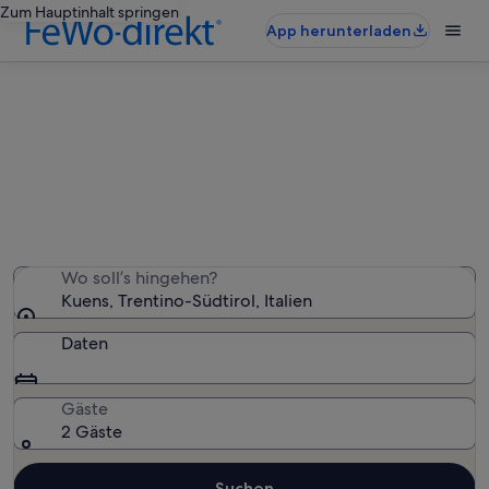
Zum Hauptinhalt springen
App herunterladen
Ferienwohnungen & Ferienhäuser
in Kuens
Wir haben 1.283 Ferienunterkünfte gefunden. Bitte gib
deinen Reisezeitraum an, um die Verfügbarkeit zu
prüfen.
Wo soll’s hingehen?
Kuens, Trentino-Südtirol, Italien
Daten
Gäste
2 Gäste
Suchen