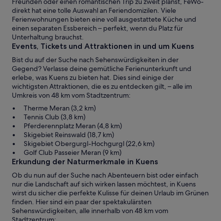
Freunden oder einen romantischen Trip zu zweit planst, FeWo-
direkt hat eine tolle Auswahl an Feriendomizilen. Viele
Ferienwohnungen bieten eine voll ausgestattete Küche und
einen separaten Essbereich – perfekt, wenn du Platz für
Unterhaltung brauchst.
Events, Tickets und Attraktionen in und um Kuens
Bist du auf der Suche nach Sehenswürdigkeiten in der
Gegend? Verlasse deine gemütliche Ferienunterkunft und
erlebe, was Kuens zu bieten hat. Dies sind einige der
wichtigsten Attraktionen, die es zu entdecken gilt, – alle im
Umkreis von 48 km vom Stadtzentrum:
Therme Meran (3,2 km)
Tennis Club (3,8 km)
Pferderennplatz Meran (4,8 km)
Skigebiet Reinswald (18,7 km)
Skigebiet Obergurgl-Hochgurgl (22,6 km)
Golf Club Passeier Meran (9 km)
Erkundung der Naturmerkmale in Kuens
Ob du nun auf der Suche nach Abenteuern bist oder einfach
nur die Landschaft auf sich wirken lassen möchtest, in Kuens
wirst du sicher die perfekte Kulisse für deinen Urlaub im Grünen
finden. Hier sind ein paar der spektakulärsten
Sehenswürdigkeiten, alle innerhalb von 48 km vom
Stadtzentrum: