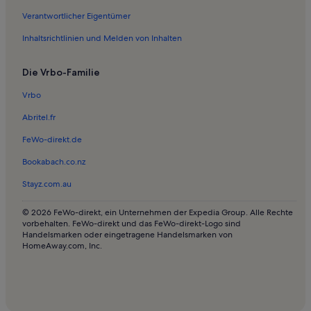
Ferienwohnungen in Pfarrkirche St. Peter
Verantwortlicher Eigentümer
Ferienwohnungen in Therme Meran
Inhaltsrichtlinien und Melden von Inhalten
Ferienwohnungen in Frauenmuseum Meran
Die Vrbo-Familie
Chalets in Schenna
Hotels in Schenna
Vrbo
Häuser in Schenna
Abritel.fr
Ferienunterkünfte mit Pool in Schenna
FeWo-direkt.de
Ferienwohnungen und Apartments in Schenna
Bookabach.co.nz
Ferienwohnungen und Apartments in Vöran
Stayz.com.au
Häuser in Burgstall
© 2026 FeWo-direkt, ein Unternehmen der Expedia Group. Alle Rechte
Ferienunterkünfte mit Pool in Burgstall
vorbehalten. FeWo-direkt und das FeWo-direkt-Logo sind
Handelsmarken oder eingetragene Handelsmarken von
Ferienwohnungen und Apartments in Riffian
HomeAway.com, Inc.
Häuser in Naturns
Ferienunterkünfte mit Pool in Naturns
Ferienwohnungen und Apartments in Naturns