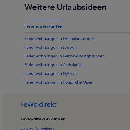
Weitere Urlaubsideen
Ferienunterkünfte
Ferienwohnungen in Freiheitsmuseum
Ferienwohnungen in Loppen
Ferienwohnungen in Gefion-Springbrunnen
Ferienwohnungen in Christiania
Ferienwohnungen in Nyhavn
Ferienwohnungen in Königliche Oper
Ferienwohnungen in Refshaleøen
Ferienwohnungen in Frederikskirche
Ferienwohnungen in Paintball Arena
Ferienwohnungen in Det Kongelige Teater
FeWo-direkt erkunden
Ferienwohnungen in Copenhagen City Centre
Unterkunft inserieren