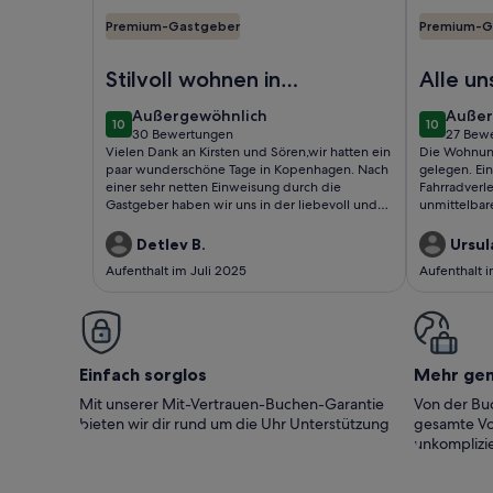
Premium-Gastgeber
Premium-G
Foto von Charming Apartment Near City Center 
Foto von P
Stilvoll wohnen in
Alle un
Kopenhagen
Erwart
außergewöhnlich
außer
Außergewöhnlich
Außer
10
10
voll erf
10 von 10
10 von 10
30 Bewertungen
27 Bew
(30
(27
Vielen Dank an Kirsten und Sören,wir hatten ein
Die Wohnung 
bewertungen)
bewer
paar wunderschöne Tage in Kopenhagen. Nach
gelegen. Ein
einer sehr netten Einweisung durch die
Fahrradverle
Gastgeber haben wir uns in der liebevoll und
unmittelbar
inspirierend eingerichteten, sehr ruhig
lässt sich v
gelegenen Wohnung rundum
Einschränkun
Detlev B.
Ursula
wohlgefühlt.Gerne wieder!Detlev und Eike
Stock. Wir 
Aufenthalt im Juli 2025
Aufenthalt 
Einfach sorglos
Mehr ge
Mit unserer Mit-Vertrauen-Buchen-Garantie
Von der Buc
bieten wir dir rund um die Uhr Unterstützung
gesamte Vo
unkomplizie