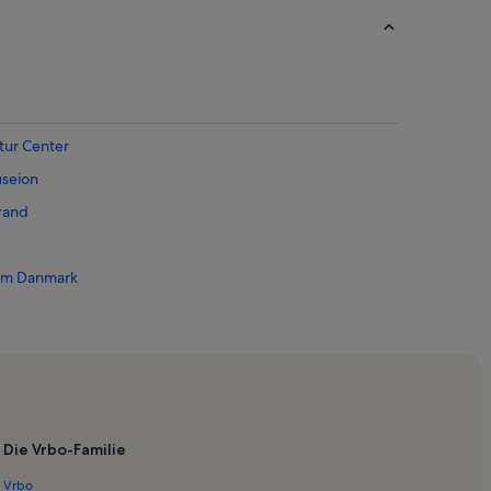
tur Center
seion
rand
um Danmark
ungfrau
. Ansgar
ienborg
änisches Theater Schauspielhaus
Die Vrbo-Familie
Vrbo