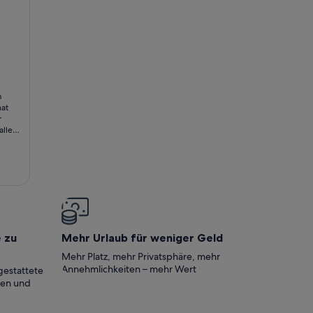
bathrooms i town
agen
m
hat
r
alle
e
e zu
Mehr Urlaub für weniger Geld
Mehr Platz, mehr Privatsphäre, mehr
Annehmlichkeiten – mehr Wert
gestattete
ten und