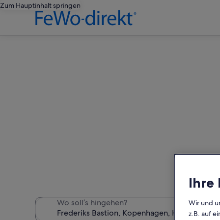
Zum Hauptinhalt springen
Ferien
Wir haben 927 Ferienunter
Ihre
Wo soll’s hingehen?
Wir und u
z.B. auf 