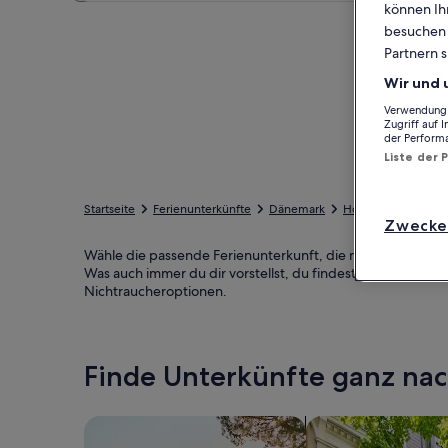
können Ihr
besuchen S
Partnern s
Wir und 
Verwendung g
Zugriff auf 
der Perform
Liste der 
Startseite
Ferienunterkünfte
Dänemark
Hovedstaden
K
Zwecke
Wähle die passende Ferienunterkunft, die nahe Frederiks 
Was auch immer du dir vorstellst, du findest bestimmt genau
Nichtraucheroptionen.
Finde Unterkünfte ganz n
Suche nach Ferienhäusern
Suche nach Ferien