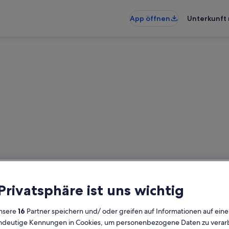
App öffnen
Unterkunft 
unterkünfte nahe Frederiks 
künfte gefunden. Bitte gib deine
Verfügbarkeit zu prüfen.
 Privatsphäre ist uns wichtig
Daten
G
nsere
16
Partner speichern und/ oder greifen auf Informationen auf ein
2 
eindeutige Kennungen in Cookies, um personenbezogene Daten zu verarb