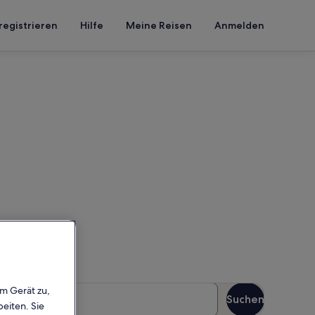
registrieren
Hilfe
Meine Reisen
Anmelden
Bastion
n Reisezeitraum an, um die
äste
em Gerät zu,
Suchen
Gäste
eiten. Sie