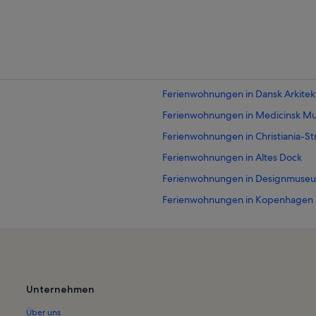
Ferienwohnungen in Dansk Arkitek
Ferienwohnungen in Medicinsk Mu
Ferienwohnungen in Christiania-St
Ferienwohnungen in Altes Dock
Ferienwohnungen in Designmuse
Ferienwohnungen in Kopenhagen
Ferienwohnungen in Kleine Meerj
Ferienwohnungen in Kathedrale St
Ferienwohnungen in Schloss Amal
Ferienwohnungen in Königliches D
Unternehmen
Ferienwohnungen in Kastellet
Über uns