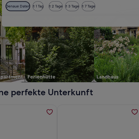
Genaue Daten
± 1 Tag
± 2 Tage
± 3 Tage
± 7 Tage
Apartment
Ferienhütte
Landhaus
ine perfekte Unterkunft
erbro, werden in einem neuen Tab geöffnet
ormationen zu The Lakes apartments by Daniel&Jacob’s, werde
Weitere Informationen zu Kings Squ