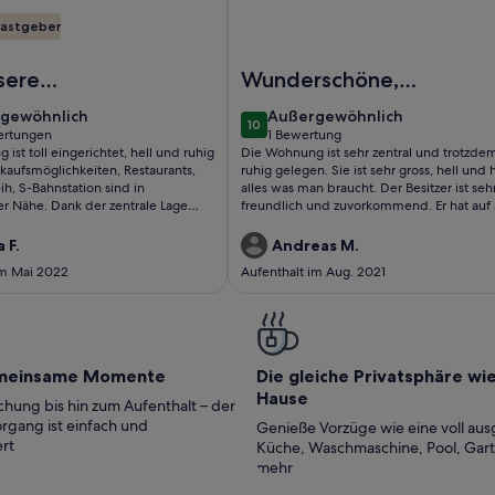
astgeber
Of Copenhagen.
erfect location, cosy and stylish and with one of the largest 
Foto von Im Herzen von Kopenh
sere
Wunderschöne,
ungen wurden
authentische
gewöhnlich
außergewöhnlich
gewöhnlich
Außergewöhnlich
10
üllt
Wohnung in
10 von 10
ertungen
1 Bewertung
(1
ist toll eingerichtet, hell und ruhig
Die Wohnung ist sehr zentral und trotzde
Kopenhagen
tungen)
bewertung)
kaufsmöglichkeiten, Restaurants,
ruhig gelegen. Sie ist sehr gross, hell und 
ih, S-Bahnstation sind in
alles was man braucht. Der Besitzer ist seh
er Nähe. Dank der zentrale Lage
freundlich und zuvorkommend. Er hat auf 
ieles zu Fuss erkunden. Einzige
Fragen rasch reagiert und unsere Wünsch
g: lange steile Treppe bis in den 4.
erfüllt.
 F.
Andreas M.
waren rund um zufrieden.
im Mai 2022
Aufenthalt im Aug. 2021
meinsame Momente
Die gleiche Privatsphäre wi
Hause
hung bis hin zum Aufenthalt – der
rgang ist einfach und
Genieße Vorzüge wie eine voll aus
rt
Küche, Waschmaschine, Pool, Gar
mehr