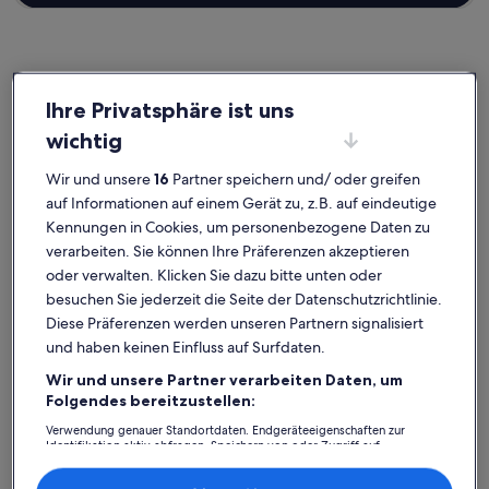
Gotha
Ferienunterkünfte nahe Rathaus
Ihre Privatsphäre ist uns
wichtig
Entdecke unsere Auswahl an privaten Ferienunterkünften nahe
Wir und unsere
16
Partner speichern und/ oder greifen
Rathaus, die einfach zum Wohlfühlen einladen. Egal, ob du mit der
ganzen Bande oder nur deinem Vierbeiner in den Urlaub startest,
auf Informationen auf einem Gerät zu, z.B. auf eindeutige
Ferienunterkünfte erwarten dich und deine Lieben mit
Kennungen in Cookies, um personenbezogene Daten zu
Annehmlichkeiten, die keine Wünsche offenlassen. Was so
verarbeiten. Sie können Ihre Präferenzen akzeptieren
dazugehört? Beispielsweise Parken und ein Fernseher. Was auch
oder verwalten. Klicken Sie dazu bitte unten oder
immer du dir vorstellst, in nur wenigen Klicks kannst du die
besuchen Sie jederzeit die Seite der Datenschutzrichtlinie.
Unterkunft buchen, die allen zusagt und jedermanns Erwartungen
gerecht wird – das Angebot bei uns ist vielfältig und umfasst
Diese Präferenzen werden unseren Partnern signalisiert
barrierearme oder Nichtraucheroptionen.
und haben keinen Einfluss auf Surfdaten.
Wir und unsere Partner verarbeiten Daten, um
Folgendes bereitzustellen:
Finde Unterkünfte ganz nach deinem
Verwendung genauer Standortdaten. Endgeräteeigenschaften zur
Identifikation aktiv abfragen. Speichern von oder Zugriff auf
Geschmack
Informationen auf einem Endgerät. Personalisierte Werbung und
Inhalte, Messung von Werbeleistung und der Performance von Inhalten,