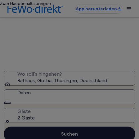
Zum Hauptinhalt springen
App herunterladen
Ferienunterkünfte nahe Rathaus
Wir haben 823 Ferienunterkünfte gefunden. Bitte gib
deinen Reisezeitraum an, um die Verfügbarkeit zu
prüfen.
Wo soll’s hingehen?
Rathaus, Gotha, Thüringen, Deutschland
Daten
Gäste
2 Gäste
Suchen