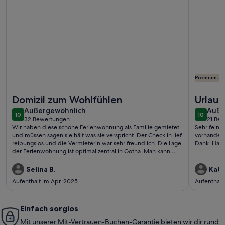
Premium-G
Weitere Infos zu Villa B-New Spirit in old walls: luxurious liv
Weitere I
Domizil zum Wohlfühlen
Urlaub
außergewöhnlich
auße
Außergewöhnlich
Auße
10
10
10 von 10
10 von 1
32 Bewertungen
21 Be
(32
(21
Wir haben diese schöne Ferienwohnung als Familie gemietet
Sehr feine
bewertungen)
bewe
und müssen sagen sie hält was sie verspricht. Der Check in lief
vorhanden.
reibungslos und die Vermieterin war sehr freundlich. Die Lage
Dank. Habe
der Ferienwohnung ist optimal zentral in Gotha. Man kann
sehr schnell zu Fuß die Innenstadt erreichen sowie alle
weiteren Sehenswürdigkeiten im Umkreis erreicht man auch
Selina B.
Kati 
schnell mit dem Auto
Aufenthalt im Apr. 2025
Aufenthalt
Einfach sorglos
Mit unserer Mit-Vertrauen-Buchen-Garantie bieten wir dir rund