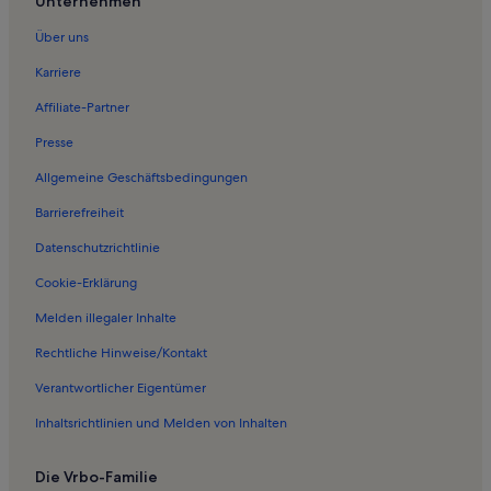
Unternehmen
Ferienwohnungen in Tüttleben
Über uns
Ferienwohnungen in Nesseaue
Karriere
Ferienwohnungen in Molschleben
Affiliate-Partner
Ferienwohnungen in Trügleben
Presse
Ferienwohnungen in Friemar
Allgemeine Geschäftsbedingungen
Ferienwohnungen in Schloss Friedenstein
Barrierefreiheit
Ferienwohnungen in Uelleben
Datenschutzrichtlinie
Ferienwohnungen in Apfelstädtaue
Ferienwohnungen in Günthersleben
Cookie-Erklärung
Ferienwohnungen in Schwabhausen
Melden illegaler Inhalte
Häuser in Crawinkel
Rechtliche Hinweise/Kontakt
Ferienwohnungen und Apartments in Crawinkel
Verantwortlicher Eigentümer
Ferienunterkünfte für Familien in Erfurt
Inhaltsrichtlinien und Melden von Inhalten
Hotels in Erfurt
Die Vrbo-Familie
Häuser in Erfurt