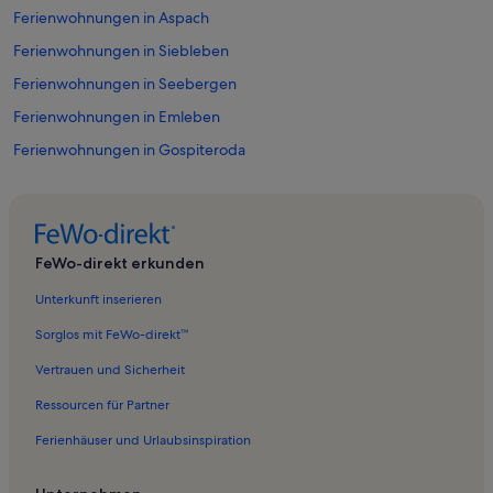
Ferienwohnungen in Aspach
Ferienwohnungen in Siebleben
Ferienwohnungen in Seebergen
Ferienwohnungen in Emleben
Ferienwohnungen in Gospiteroda
Ferienwohnungen in Gotha
Ferienwohnungen in Herzogliches Museum Gotha
Ferienwohnungen in Wechmar
FeWo-direkt erkunden
Ferienwohnungen in Remstädt
Unterkunft inserieren
Ferienwohnungen in Mittleres Nessetal
Sorglos mit FeWo-direkt™
Ferienwohnungen in Goldbach
Vertrauen und Sicherheit
Ferienwohnungen in Bufleben
Ressourcen für Partner
Ferienwohnungen in Warza
Ferienhäuser und Urlaubsinspiration
Ferienwohnungen in Pferdingsleben
Ferienwohnungen in Landkreis Gotha