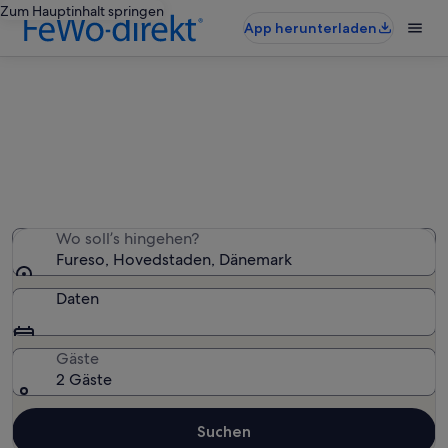
Zum Hauptinhalt springen
App herunterladen
Ferienunterkünfte nahe Fureso
Wir haben 569 Ferienunterkünfte gefunden. Bitte gib
deinen Reisezeitraum an, um die Verfügbarkeit zu
prüfen.
Wo soll’s hingehen?
Fureso, Hovedstaden, Dänemark
Daten
Gäste
2 Gäste
Suchen