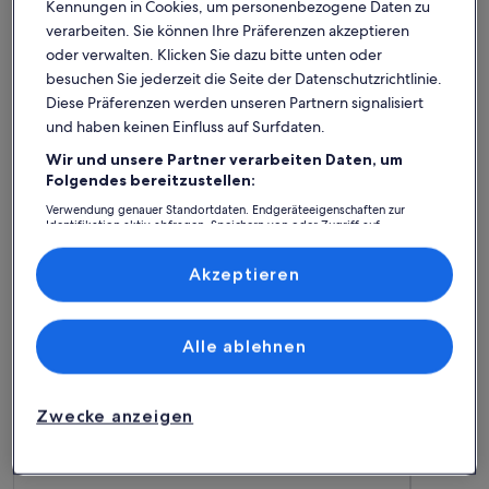
Kennungen in Cookies, um personenbezogene Daten zu
verarbeiten. Sie können Ihre Präferenzen akzeptieren
oder verwalten. Klicken Sie dazu bitte unten oder
besuchen Sie jederzeit die Seite der Datenschutzrichtlinie.
Diese Präferenzen werden unseren Partnern signalisiert
und haben keinen Einfluss auf Surfdaten.
Wir und unsere Partner verarbeiten Daten, um
Weitere Infos zu Cozy cottage with water views from the b
Folgendes bereitzustellen:
Cozy cottage with water views from the
Verwendung genauer Standortdaten. Endgeräteeigenschaften zur
beds
Platz für 4 Gäste · 2 Schlafzimmer · 1 Badezimmer
Identifikation aktiv abfragen. Speichern von oder Zugriff auf
außergewöhnlich
Außergewöhnlich
Informationen auf einem Endgerät. Personalisierte Werbung und
9,4
9,4 von 10
10 Bewertungen
Inhalte, Messung von Werbeleistung und der Performance von Inhalten,
(10
Zielgruppenforschung sowie Entwicklung und Verbesserung von
Akzeptieren
Fureso: Ferienunterkünfte mit
bewertungen)
Angeboten.
Liste der Partner (Lieferanten)
Top-Bewertung
Alle ablehnen
Weitere Infos zu Studio Apartment for 2
Weitere In
Zwecke anzeigen