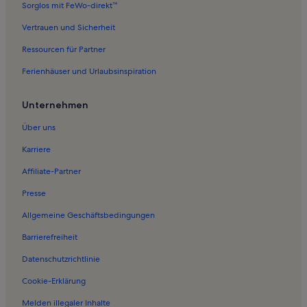
Sorglos mit FeWo-direkt™
Ferienwohnungen in Farum See
Vertrauen und Sicherheit
Ferienwohnungen in Bagsværd
Ressourcen für Partner
Ferienwohnungen in Christianskirken Lyngby
Ferienhäuser und Urlaubsinspiration
Ferienwohnungen in Furesø Kommune
Ferienwohnungen in Frilandsmuseet
Unternehmen
Ferienwohnungen in Virum
Über uns
Ferienwohnungen in Schloss Sorgenfri
Karriere
Ferienwohnungen in Farum Park
Affiliate-Partner
Ferienwohnungen in Sonderso & Praesteso
Presse
Ferienwohnungen in Farum
Allgemeine Geschäftsbedingungen
Ferienunterkünfte am Meer in Kopenhagen
Barrierefreiheit
Bed and Breakfasts in Kopenhagen
Datenschutzrichtlinie
Häuser in Kopenhagen
Villen in Kopenhagen
Cookie-Erklärung
Haustierfreundliche Ferienunterkünfte in Kopenhagen
Melden illegaler Inhalte