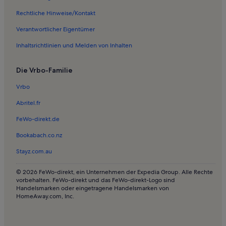
Ferienwohnungen und Apartments in Kopenhagen
Rechtliche Hinweise/Kontakt
Pensionen in Royal Arena
Verantwortlicher Eigentümer
Ferienunterkünfte für Familien in Hillerød
Inhaltsrichtlinien und Melden von Inhalten
Bed and Breakfasts in Tivoli
Die Vrbo-Familie
Häuser in Hørsholm
Ferienwohnungen und Apartments in Vedbæk Nordstrand
Vrbo
Lodges in Skodsborg Strand - Struckmannparken
Abritel.fr
Häuser in Skodsborg Strand - Struckmannparken
FeWo-direkt.de
Villen in Gentofte-See
Bookabach.co.nz
Ferienwohnungen und Apartments in Hellerup
Stayz.com.au
Ferienunterkünfte am Meer nahe Øksnehallen
© 2026 FeWo-direkt, ein Unternehmen der Expedia Group. Alle Rechte
Ferienunterkünfte mit Pool nahe Øksnehallen
vorbehalten. FeWo-direkt und das FeWo-direkt-Logo sind
Handelsmarken oder eingetragene Handelsmarken von
Resorts in Dragør Strand
HomeAway.com, Inc.
Ferienunterkünfte in Strandnähe nahe Dragør Strand
Lodges in Vm Bjerget