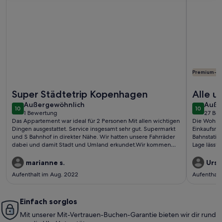
Premium-G
Weitere Infos zu Studio Apartment for 2
Weitere In
Super Städtetrip Kopenhagen
Alle u
außergewöhnlich
auße
Außergewöhnlich
erfüllt
Auße
10
10
10 von 10
10 von 1
1 Bewertung
27 Be
(1
(27
Das Appartement war ideal für 2 Personen Mit allen wichtigen
Die Wohnung
bewertung)
bewe
Dingen ausgestattet. Service insgesamt sehr gut. Supermarkt
Einkaufsmög
und S Bahnhof in direkter Nähe. Wir hatten unsere Fahrräder
Bahnstatio
dabei und damit Stadt und Umland erkundet.Wir kommen
Lage lässt 
gerne wieder.
lange stei
zufrieden.
marianne s.
Ursul
Aufenthalt im Aug. 2022
Aufenthalt
Einfach sorglos
Mit unserer Mit-Vertrauen-Buchen-Garantie bieten wir dir rund