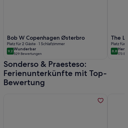
Weitere Infos zu Bob W Copenhagen Østerbro
Weitere I
Bob W Copenhagen Østerbro
The La
Platz für 2 Gäste · 1 Schlafzimmer
Daniel
Platz für 
wunderbar
herv
Wunderbar
Herv
9,2
8,8
9,2 von 10
8,8 von 
529 Bewertungen
173 B
(529
(173
Sonderso & Praesteso:
bewertungen)
bewe
Ferienunterkünfte mit Top-
Bewertung
Weitere Infos zu Charming Apartment Near City Center Of
Weitere I