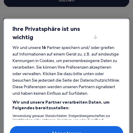
Ihre Privatsphäre ist uns
Hareskovby
Ferienunterkünfte nahe Sonderso & Praesteso
wichtig
Wirf einen Blick auf unsere Auswahl an privaten Ferienunterkünften
Wir und unsere
16
Partner speichern und/ oder greifen
nahe Sonderso & Praesteso, die einfach zum Wohlfühlen einladen.
auf Informationen auf einem Gerät zu, z.B. auf eindeutige
Ganz gleich, ob du in der Gruppe, mit deinem Haustier oder allein
verreist, Ferienunterkünfte bieten dir die Ausstattung, auf die du
Kennungen in Cookies, um personenbezogene Daten zu
Wert legst. Darunter zum Beispiel WLAN und Parkmöglichkeiten.
verarbeiten. Sie können Ihre Präferenzen akzeptieren
Und auch wenn du nach Raucheroptionen oder barrierearmen
oder verwalten. Klicken Sie dazu bitte unten oder
Optionen suchst, wirst du bei uns bestimmt fündig.
besuchen Sie jederzeit die Seite der Datenschutzrichtlinie.
Diese Präferenzen werden unseren Partnern signalisiert
und haben keinen Einfluss auf Surfdaten.
Finde Unterkünfte ganz nach deinem
Wir und unsere Partner verarbeiten Daten, um
Geschmack
Folgendes bereitzustellen:
Verwendung genauer Standortdaten. Endgeräteeigenschaften zur
Identifikation aktiv abfragen. Speichern von oder Zugriff auf
Suche nach Ferienhäusern
Suche nach Ferienwohnungen oder 
Suche nach 
Informationen auf einem Endgerät. Personalisierte Werbung und
Inhalte, Messung von Werbeleistung und der Performance von Inhalten,
Zielgruppenforschung sowie Entwicklung und Verbesserung von