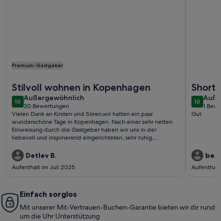
Premium-Gastgeber
Weitere Infos zu Charming Apartment Near City Center Of
Weitere I
Stilvoll wohnen in Kopenhagen
Shorty
außergewöhnlich
auße
Außergewöhnlich
Auße
10
10
10 von 10
10 von 1
30 Bewertungen
1 Bew
(30
(1
Vielen Dank an Kirsten und Sören,wir hatten ein paar
Gut
bewertungen)
bewe
wunderschöne Tage in Kopenhagen. Nach einer sehr netten
Einweisung durch die Gastgeber haben wir uns in der
liebevoll und inspirierend eingerichteten, sehr ruhig
gelegenen Wohnung rundum wohlgefühlt.Gerne
wieder!Detlev und Eike
Detlev B.
bern
Aufenthalt im Juli 2025
Aufenthalt
Einfach sorglos
Mit unserer Mit-Vertrauen-Buchen-Garantie bieten wir dir rund
um die Uhr Unterstützung