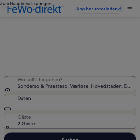
Zum Hauptinhalt springen
App herunterladen
Ferienunterkünfte nahe Sonderso
& Praesteso
Wir haben 1.040 Ferienunterkünfte gefunden. Bitte gib
deinen Reisezeitraum an, um die Verfügbarkeit zu
prüfen.
Wo soll’s hingehen?
Sonderso & Praesteso, Værløse, Hovedstaden, Dänem
Daten
Gäste
2 Gäste
Suchen