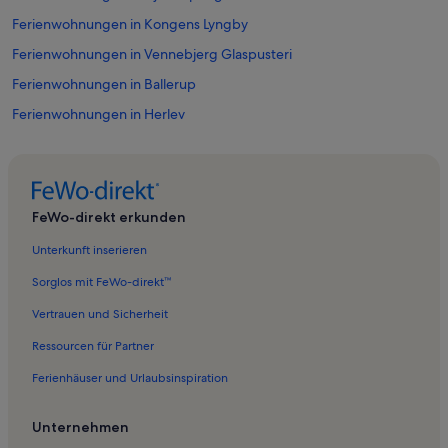
Ferienwohnungen in Kongens Lyngby
Ferienwohnungen in Vennebjerg Glaspusteri
Ferienwohnungen in Ballerup
Ferienwohnungen in Herlev
Ferienwohnungen in Værløse
Ferienwohnungen in Bagsværd
Ferienwohnungen in Farum See
FeWo-direkt erkunden
Ferienwohnungen in Virum
Unterkunft inserieren
Ferienwohnungen in Fureso
Sorglos mit FeWo-direkt™
Ferienwohnungen in Freibad Frederiksdal
Vertrauen und Sicherheit
Ferienwohnungen in Christianskirken Lyngby
Ressourcen für Partner
Ferienwohnungen in Schloss Sorgenfri
Ferienhäuser und Urlaubsinspiration
Ferienwohnungen in Lyngby-Taarbæk Kommune
Ferienwohnungen in Bagsværd Kirche
Unternehmen
Ferienwohnungen in Krankenhaus von Herlev