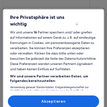
Ihre Privatsphäre ist uns
wichtig
Wir und unsere
16
Partner speichern und/ oder greifen
Weitere Infos zu Lovely apartment on 2 levels of 125 sqm. in
Weitere In
auf Informationen auf einem Gerät zu, z.B. auf eindeutige
Lovely apartment on 2 levels of 125
Live i
Kennungen in Cookies, um personenbezogene Daten zu
sqm. in a nature area. Walking
Platz für 6 Gäste · 2 Schlafzimmer · 1 Badezimmer
everyo
Platz für
verarbeiten. Sie können Ihre Präferenzen akzeptieren
außergewöhnlich
auße
Außergewöhnlich
Auße
distance to S-trains and buses
10
10
oder verwalten. Klicken Sie dazu bitte unten oder
10 von 10
10 von 1
2 externe Bewertungen
3 ext
besuchen Sie jederzeit die Seite der Datenschutzrichtlinie.
Farum See: Ferienunterkünfte
Diese Präferenzen werden unseren Partnern signalisiert
mit Top-Bewertung
und haben keinen Einfluss auf Surfdaten.
Wir und unsere Partner verarbeiten Daten, um
Folgendes bereitzustellen:
Weitere Infos zu Klassische Architektur mit einem geschloss
Weitere I
Verwendung genauer Standortdaten. Endgeräteeigenschaften zur
Identifikation aktiv abfragen. Speichern von oder Zugriff auf
Informationen auf einem Endgerät. Personalisierte Werbung und
Inhalte, Messung von Werbeleistung und der Performance von Inhalten,
Zielgruppenforschung sowie Entwicklung und Verbesserung von
Akzeptieren
Angeboten.