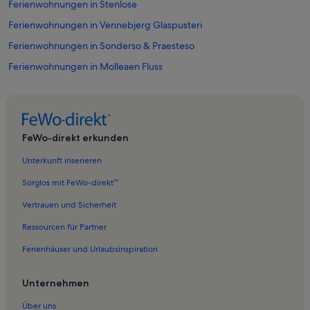
Ferienwohnungen in Stenlose
Ferienwohnungen in Vennebjerg Glaspusteri
Ferienwohnungen in Sonderso & Praesteso
Ferienwohnungen in Molleaen Fluss
Ferienwohnungen in Furesø Kommune
Ferienwohnungen in The Scandinavian
Ferienwohnungen in Farum Park
FeWo-direkt erkunden
Ferienwohnungen in Birkerød
Unterkunft inserieren
Ferienwohnungen in Frilandsmuseet
Sorglos mit FeWo-direkt™
Ferienwohnungen in Rudersdal Kommune
Vertrauen und Sicherheit
Ferienwohnungen in Holte
Ressourcen für Partner
Ferienwohnungen in Måløv
Ferienhäuser und Urlaubsinspiration
Ferienwohnungen in Virum
Ferienwohnungen in Hjortespring Golfklub
Unternehmen
Ferienwohnungen in Lynge
Über uns