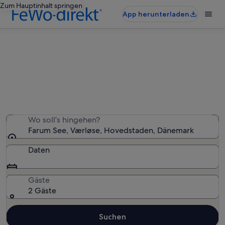
Zum Hauptinhalt springen
App herunterladen
Ferienunterkünfte nahe Farum See
Wir haben 76 Ferienunterkünfte gefunden. Bitte gib
deinen Reisezeitraum an, um die Verfügbarkeit zu
prüfen.
Wo soll’s hingehen?
Farum See, Værløse, Hovedstaden, Dänemark
Daten
Gäste
2 Gäste
Suchen