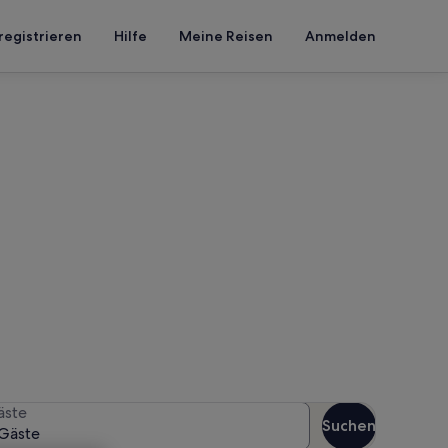
registrieren
Hilfe
Meine Reisen
Anmelden
on Vouves
n Reisezeitraum an, um die
äste
Suchen
Gäste