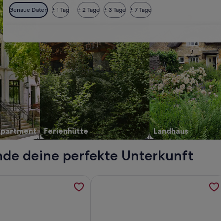
Genaue Daten
± 1 Tag
± 2 Tage
± 3 Tage
± 7 Tage
Apartment
Ferienhütte
Landhaus
de deine perfekte Unterkunft
afonisi, werden in einem neuen Tab geöffnet
rmationen zu Eine ideal gelegene Villa mit beheiztem Pool, 
Weitere Informationen zu ★ Luxurious