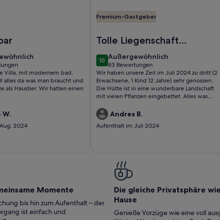
Premium-Gastgeber
 Olivenregion Kretas (ganzjährig verfügbar!)
nly for 2 ★ cosy stone villa, totally private, pool, near sea, W
Foto von Yiannis Landhaus mit Pool 
bar
Tolle Liegenschaft
auf Familien-
ewöhnlich
außergewöhnlich
ewöhnlich
Außergewöhnlich
10
Grundstück
10 von 10
tungen
83 Bewertungen
(83
 Villa, mit modernem bad.
Wir haben unsere Zeit im Juli 2024 zu dritt (2
ungen)
bewertungen)
oll alles da was man braucht und
Erwachsene, 1 Kind 12 Jahre) sehr genossen.
ze als Haustier. Wir hatten einen
Die Hütte ist in eine wunderbare Landschaft
mit vielen Pflanzen eingebettet. Alles was
man im Alltag braucht, steht einem zur
Verfügung. Der Gastgeber verwöhnte uns
e W.
Andres B.
mehrmals mit vielen leckeren lokalen
 Aug. 2024
Aufenthalt im Juli 2024
Lebensmitteln. Er steht ausserdem jederzeit
mit Rat und Tat zur Seite. Vielen Dank für
alles!
meinsame Momente
Die gleiche Privatsphäre wi
Hause
hung bis hin zum Aufenthalt – der
rgang ist einfach und
Genieße Vorzüge wie eine voll aus