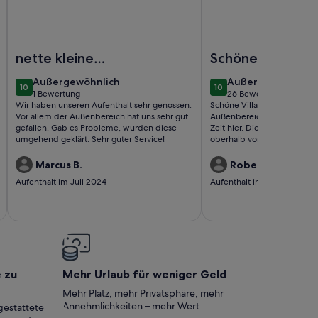
iFi, parking
befindet sich in malerische Lage im Westen von Kreta
Foto von Private Pool★Wifi★Traditional Villa★Roof Terrac
Foto von Charmante Vil
nette kleine
Schöne Villa mit
Wohnung in den
wunderbarem
außergewöhnlich
außergewöhnlich
Außergewöhnlich
Außergewöhnlich
10
10
Bergen
Außenbereich
10 von 10
10 von 10
1 Bewertung
26 Bewertungen
(1
(26
Wir haben unseren Aufenthalt sehr genossen.
Schöne Villa mit Pool und t
bewertung)
bewertungen)
Vor allem der Außenbereich hat uns sehr gut
Außenbereich! Wir hatten 
gefallen. Gab es Probleme, wurden diese
Zeit hier. Die Villa liegt in
umgehend geklärt. Sehr guter Service!
oberhalb von Maleme und b
Dachterrasse einen Panoram
etwa eineinhalb Kilometer 
Marcus B.
Robert L.
Insbesondere der Außenberei
Aufenthalt im Juli 2024
Aufenthalt im Mai 2024
absolut geeignet für einen
Urlaub - Pool, verschiedene
Liegemöglichkeiten, Grill, 
viel Platz...wir haben uns se
Das Haus ist mit allem ausg
so braucht. Maleme erreich
Minuten mit dem Auto, zu F
zwanzig Minuten. Auch der 
e zu
Mehr Urlaub für weniger Geld
Restaurants und Cafés ist in
halben Stunde fußläufig zu 
Mehr Platz, mehr Privatsphäre, mehr
Dank an die Vermieter!
Annehmlichkeiten – mehr Wert
gestattete