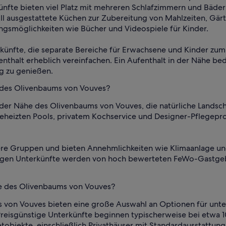
ünfte bieten viel Platz mit mehreren Schlafzimmern und Bäde
oll ausgestattete Küchen zur Zubereitung von Mahlzeiten, Gär
ungsmöglichkeiten wie Bücher und Videospiele für Kinder.
künfte, die separate Bereiche für Erwachsene und Kinder zu
nthalt erheblich vereinfachen. Ein Aufenthalt in der Nähe b
 zu genießen.
e des Olivenbaums von Vouves?
n der Nähe des Olivenbaums von Vouves, die natürliche Land
 beheizten Pools, privatem Kochservice und Designer-Pflegepr
ößere Gruppen und bieten Annehmlichkeiten wie Klimaanlage u
ssigen Unterkünfte werden von hoch bewerteten FeWo-Gastgeb
ähe des Olivenbaums von Vouves?
 von Vouves bieten eine große Auswahl an Optionen für unte
reisgünstige Unterkünfte beginnen typischerweise bei etwa 1
etobjekte, einschließlich Privathäuser mit Standardausstattun