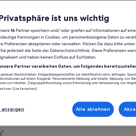
Kalender
 Privatsphäre ist uns wichtig
Derzeit
August 2026
werden
nsere
16
Partner speichern und/ oder greifen auf Informationen auf ein
die
eindeutige Kennungen in Cookies, um personenbezogene Daten zu verarb
Monate
Montag
Dienstag
Mittwoch
Donnerstag
Freitag
Samstag
Sonntag
Montag
Die
Mo
Di
Mi
Do
Fr
Sa
So
Mo
Di
e Präferenzen akzeptieren oder verwalten. Klicken Sie dazu bitte unten
August
ie jederzeit die Seite der Datenschutzrichtlinie. Diese Präferenzen we
2026
ignalisiert und haben keinen Einfluss auf Surfdaten.
und
1
1
2
2
Platanias
Ano Vouves
Ferienunterkünfte nahe Olivenbaum von Vouves
September
unsere Partner verarbeiten Daten, um Folgendes bereitzustelle
2026
enauer Standortdaten. Endgeräteeigenschaften zur Identifikation aktiv abfragen. Spei
3
4
5
6
7
8
7
8
9
9
rbringen möchtest, wirf einen Blick auf unsere Feriendomizile und wäh
angezeigt.
Informationen auf einem Endgerät. Personalisierte Werbung und Inhalte, Messung von We
n Kindern, Haustieren oder Freunden, du kannst dich auf all die Annehml
ance von Inhalten, Zielgruppenforschung sowie Entwicklung und Verbesserung von Ange
mmer du dir vorstellst, du findest bestimmt die Unterkunft, die allen g
Partner (Lieferanten)
10
11
12
13
14
15
14
15
1
16
raucheroptionen.
17
18
19
20
21
22
21
22
2
23
 anzeigen
Alle ablehnen
Akze
ach deinem Geschmack
24
25
26
27
28
29
28
29
3
30
31
wohnungen oder Apartments
Suche nach Ferienhütten
Suche nach Landhäu