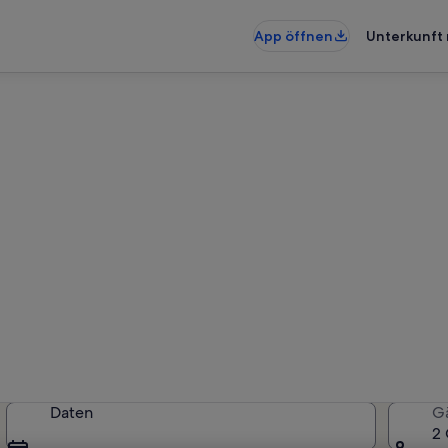
App öffnen
Unterkunft 
terkünfte nahe Olivenbaum v
erkünfte gefunden. Bitte gib deine
Verfügbarkeit zu prüfen.
Daten
G
2 