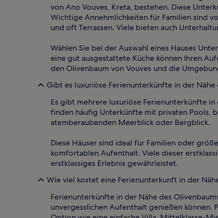
von Ano Vouves, Kreta, bestehen. Diese Unterk
Wichtige Annehmlichkeiten für Familien sind v
und oft Terrassen. Viele bieten auch Unterhalt
Wählen Sie bei der Auswahl eines Hauses Unter
eine gut ausgestattete Küche können Ihren Aufe
den Olivenbaum von Vouves und die Umgebung
Gibt es luxuriöse Ferienunterkünfte in der Näh
Es gibt mehrere luxuriöse Ferienunterkünfte i
finden häufig Unterkünfte mit privaten Pools,
atemberaubenden Meerblick oder Bergblick.
Diese Häuser sind ideal für Familien oder gr
komfortablen Aufenthalt. Viele dieser erstkla
erstklassiges Erlebnis gewährleistet.
Wie viel kostet eine Ferienunterkunft in der N
Ferienunterkünfte in der Nähe des Olivenbaums
unvergesslichen Aufenthalt genießen können. P
Option wie eine einfache Villa. Mittelklasse-Mi