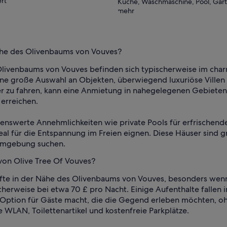
rt
Küche, Waschmaschine, Pool, Gar
mehr
Nähe des Olivenbaums von Vouves?
 Olivenbaums von Vouves befinden sich typischerweise im c
ine große Auswahl an Objekten, überwiegend luxuriöse Villen 
ter zu fahren, kann eine Anmietung in nahegelegenen Gebieten
erreichen.
enswerte Annehmlichkeiten wie private Pools für erfrischend
al für die Entspannung im Freien eignen. Diese Häuser sind g
 Umgebung suchen.
 von Olive Tree Of Vouves?
fte in der Nähe des Olivenbaums von Vouves, besonders wenn S
cherweise bei etwa 70 £ pro Nacht. Einige Aufenthalte fall
en Option für Gäste macht, die die Gegend erleben möchten, o
 WLAN, Toilettenartikel und kostenfreie Parkplätze.