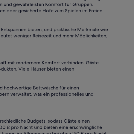
rn und gewährleisten Komfort für Gruppen.
ten oder gesicherte Höfe zum Spielen im Freien
m Entspannen bieten, und praktische Merkmale wie
edeutet weniger Reisezeit und mehr Möglichkeiten,
schaft mit modernem Komfort verbinden. Gäste
odukten. Viele Häuser bieten einen
nd hochwertige Bettwäsche für einen
ern verwaltet, was ein professionelles und
rschiedliche Budgets, sodass Gäste einen
00 £ pro Nacht und bieten eine erschwingliche
g, liegen im Allgemeinen bei etwa 150 £ pro Nacht