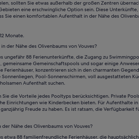
ielen, sollten Sie etwas außerhalb der großen Zentren übernac
ebieten eine erschwingliche Option sein. Diese Unterkünfte, 
ass Sie einen komfortablen Aufenthalt in der Nähe des Oliven
 12 Monate.
s in der Nähe des Olivenbaums von Vouves?
s ungefähr 88 Ferienunterkünfte, die Zugang zu Swimmingpool
s, gemeinsame Gemeinschaftspools und sogar einige Anwesen 
ate Ferienhäuser, konzentrieren sich in den charmanten Gege
 Sonnenliegen, Pool-Sonnenschirmen, voll ausgestatteten Küc
holsamen Aufenthalt suchen.
n Sie die Vorteile jedes Pooltyps berücksichtigen. Private Poo
he Einrichtungen wie Kinderbecken bieten. Für Aufenthalte in
anzjährig Freude zu haben. Es ist ratsam, die Verfügbarkeit
in der Nähe des Olivenbaums von Vouves?
 etwa 88 familienfreundliche Ferienhäuser, die hauptsächlic