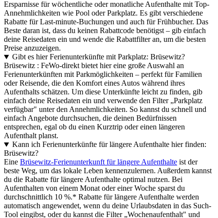
Ersparnisse für wöchentliche oder monatliche Aufenthalte mit Top-
Annehmlichkeiten wie Pool oder Parkplatz. Es gibt verschiedene
Rabatte für Last-minute-Buchungen und auch für Frühbucher. Das
Beste daran ist, dass du keinen Rabattcode benötigst – gib einfach
deine Reisedaten ein und wende die Rabattfilter an, um die besten
Preise anzuzeigen.
Gibt es hier Ferienunterkünfte mit Parkplatz: Brüsewitz?
Brüsewitz : FeWo-direkt bietet hier eine große Auswahl an
Ferienunterkünften mit Parkmöglichkeiten – perfekt für Familien
oder Reisende, die den Komfort eines Autos während ihres
Aufenthalts schätzen. Um diese Unterkünfte leicht zu finden, gib
einfach deine Reisedaten ein und verwende den Filter „Parkplatz
verfügbar" unter den Annehmlichkeiten. So kannst du schnell und
einfach Angebote durchsuchen, die deinen Bedürfnissen
entsprechen, egal ob du einen Kurztrip oder einen längeren
Aufenthalt planst.
Kann ich Ferienunterkünfte für längere Aufenthalte hier finden:
Brüsewitz?
Eine
Brüsewitz-Ferienunterkunft für längere Aufenthalte
ist der
beste Weg, um das lokale Leben kennenzulernen. Außerdem kannst
du die Rabatte für längere Aufenthalte optimal nutzen. Bei
Aufenthalten von einem Monat oder einer Woche sparst du
durchschnittlich 10 %.* Rabatte für längere Aufenthalte werden
automatisch angewendet, wenn du deine Urlaubsdaten in das Such-
Tool eingibst, oder du kannst die Filter „Wochenaufenthalt" und