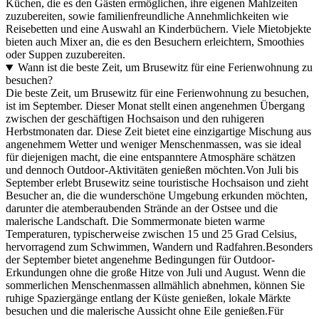
Küchen, die es den Gästen ermöglichen, ihre eigenen Mahlzeiten
zuzubereiten, sowie familienfreundliche Annehmlichkeiten wie
Reisebetten und eine Auswahl an Kinderbüchern. Viele Mietobjekte
bieten auch Mixer an, die es den Besuchern erleichtern, Smoothies
oder Suppen zuzubereiten.
Wann ist die beste Zeit, um Brusewitz für eine Ferienwohnung zu
besuchen?
Die beste Zeit, um Brusewitz für eine Ferienwohnung zu besuchen,
ist im September. Dieser Monat stellt einen angenehmen Übergang
zwischen der geschäftigen Hochsaison und den ruhigeren
Herbstmonaten dar. Diese Zeit bietet eine einzigartige Mischung aus
angenehmem Wetter und weniger Menschenmassen, was sie ideal
für diejenigen macht, die eine entspanntere Atmosphäre schätzen
und dennoch Outdoor-Aktivitäten genießen möchten.Von Juli bis
September erlebt Brusewitz seine touristische Hochsaison und zieht
Besucher an, die die wunderschöne Umgebung erkunden möchten,
darunter die atemberaubenden Strände an der Ostsee und die
malerische Landschaft. Die Sommermonate bieten warme
Temperaturen, typischerweise zwischen 15 und 25 Grad Celsius,
hervorragend zum Schwimmen, Wandern und Radfahren.Besonders
der September bietet angenehme Bedingungen für Outdoor-
Erkundungen ohne die große Hitze von Juli und August. Wenn die
sommerlichen Menschenmassen allmählich abnehmen, können Sie
ruhige Spaziergänge entlang der Küste genießen, lokale Märkte
besuchen und die malerische Aussicht ohne Eile genießen.Für