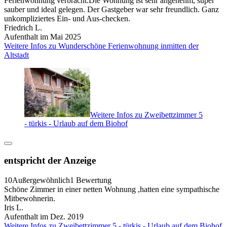
Ferienwohnung verbracht.Die Wohnung ist sehr angenehm, super
sauber und ideal gelegen. Der Gastgeber war sehr freundlich. Ganz
unkompliziertes Ein- und Aus-checken.
Friedrich L.
Aufenthalt im Mai 2025
Weitere Infos zu Wunderschöne Ferienwohnung inmitten der
Altstadt
Weitere Infos zu Zweibettzimmer 5
- türkis - Urlaub auf dem Biohof
entspricht der Anzeige
10
Außergewöhnlich
1 Bewertung
Schöne Zimmer in einer netten Wohnung ,hatten eine sympathische
Mitbewohnerin.
Iris L.
Aufenthalt im Dez. 2019
Weitere Infos zu Zweibettzimmer 5 - türkis - Urlaub auf dem Biohof