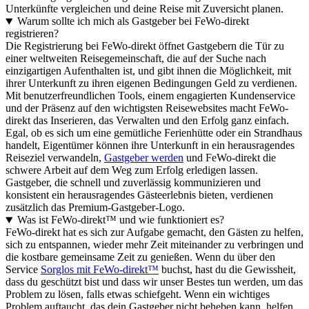
Unterkünfte vergleichen und deine Reise mit Zuversicht planen.
Warum sollte ich mich als Gastgeber bei FeWo-direkt
registrieren?
Die Registrierung bei FeWo-direkt öffnet Gastgebern die Tür zu
einer weltweiten Reisegemeinschaft, die auf der Suche nach
einzigartigen Aufenthalten ist, und gibt ihnen die Möglichkeit, mit
ihrer Unterkunft zu ihren eigenen Bedingungen Geld zu verdienen.
Mit benutzerfreundlichen Tools, einem engagierten Kundenservice
und der Präsenz auf den wichtigsten Reisewebsites macht FeWo-
direkt das Inserieren, das Verwalten und den Erfolg ganz einfach.
Egal, ob es sich um eine gemütliche Ferienhütte oder ein Strandhaus
handelt, Eigentümer können ihre Unterkunft in ein herausragendes
Reiseziel verwandeln,
Gastgeber werden
und FeWo-direkt die
schwere Arbeit auf dem Weg zum Erfolg erledigen lassen.
Gastgeber, die schnell und zuverlässig kommunizieren und
konsistent ein herausragendes Gästeerlebnis bieten, verdienen
zusätzlich das Premium-Gastgeber-Logo.
Was ist FeWo-direkt™ und wie funktioniert es?
FeWo-direkt hat es sich zur Aufgabe gemacht, den Gästen zu helfen,
sich zu entspannen, wieder mehr Zeit miteinander zu verbringen und
die kostbare gemeinsame Zeit zu genießen. Wenn du über den
Service
Sorglos mit FeWo-direkt™
buchst, hast du die Gewissheit,
dass du geschützt bist und dass wir unser Bestes tun werden, um das
Problem zu lösen, falls etwas schiefgeht. Wenn ein wichtiges
Problem auftaucht, das dein Gastgeber nicht beheben kann, helfen