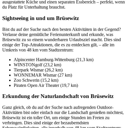
ausgestattete Küche und einen separaten Essbereich – perfekt, wenn
du Platz für Unterhaltung brauchst.
Sightseeing in und um Brüsewitz
Bist du auf der Suche nach den besten Aktivitäten in der Gegend?
Verlasse deine gemütliche Ferienunterkunft und erkunde, was
Brüsewitz zu so einem wunderbaren Urlaubsziel macht. Dies sind
einige der Top-Attraktionen, die es zu entdecken gilt, – alle im
Umkreis von 48 km vom Stadtzentrum:
Alpincenter Hamburg-Wittenburg (21,3 km)
WINSTONgolf (23,2 km)
Tierpark Wismar (26,2 km)
WONNEMAR Wismar (27 km)
Zoo Schwerin (15,2 km)
Piraten Open Air Theater (19,7 km)
Erkundung der Naturlandschaft von Brüsewitz
Ganz gleich, ob du auf der Suche nach aufregenden Outdoor-
Aktivitäten bist oder einfach nur die Landschaft genießen möchtest,
Brüsewitz ist ein toller Ort, um einige Stunden im Freien zu
verbringen. Dies sind einige der bezauberndsten
Sehenswürdigkeiten, alle innerhalb von 48 km vom Stadtzentrum: