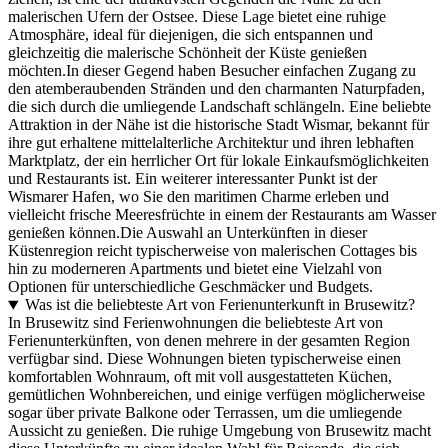
malerischen Ufern der Ostsee. Diese Lage bietet eine ruhige
Atmosphäre, ideal für diejenigen, die sich entspannen und
gleichzeitig die malerische Schönheit der Küste genießen
möchten.In dieser Gegend haben Besucher einfachen Zugang zu
den atemberaubenden Stränden und den charmanten Naturpfaden,
die sich durch die umliegende Landschaft schlängeln. Eine beliebte
Attraktion in der Nähe ist die historische Stadt Wismar, bekannt für
ihre gut erhaltene mittelalterliche Architektur und ihren lebhaften
Marktplatz, der ein herrlicher Ort für lokale Einkaufsmöglichkeiten
und Restaurants ist. Ein weiterer interessanter Punkt ist der
Wismarer Hafen, wo Sie den maritimen Charme erleben und
vielleicht frische Meeresfrüchte in einem der Restaurants am Wasser
genießen können.Die Auswahl an Unterkünften in dieser
Küstenregion reicht typischerweise von malerischen Cottages bis
hin zu moderneren Apartments und bietet eine Vielzahl von
Optionen für unterschiedliche Geschmäcker und Budgets.
Was ist die beliebteste Art von Ferienunterkunft in Brusewitz?
In Brusewitz sind Ferienwohnungen die beliebteste Art von
Ferienunterkünften, von denen mehrere in der gesamten Region
verfügbar sind. Diese Wohnungen bieten typischerweise einen
komfortablen Wohnraum, oft mit voll ausgestatteten Küchen,
gemütlichen Wohnbereichen, und einige verfügen möglicherweise
sogar über private Balkone oder Terrassen, um die umliegende
Aussicht zu genießen. Die ruhige Umgebung von Brusewitz macht