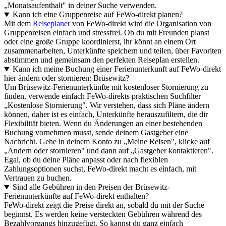
„Monatsaufenthalt" in deiner Suche verwenden.
Kann ich eine Gruppenreise auf FeWo-direkt planen?
Mit dem
Reiseplaner
von FeWo-direkt wird die Organisation von
Gruppenreisen einfach und stressfrei. Ob du mit Freunden planst
oder eine große Gruppe koordinierst, ihr könnt an einem Ort
zusammenarbeiten, Unterkünfte speichern und teilen, über Favoriten
abstimmen und gemeinsam den perfekten Reiseplan erstellen.
Kann ich meine Buchung einer Ferienunterkunft auf FeWo-direkt
hier ändern oder stornieren: Brüsewitz?
Um Brüsewitz-Ferienunterkünfte mit kostenloser Stornierung zu
finden, verwende einfach FeWo-direkts praktischen Suchfilter
„Kostenlose Stornierung". Wir verstehen, dass sich Pläne ändern
können, daher ist es einfach, Unterkünfte herauszufiltern, die dir
Flexibilität bieten. Wenn du Änderungen an einer bestehenden
Buchung vornehmen musst, sende deinem Gastgeber eine
Nachricht. Gehe in deinem Konto zu „Meine Reisen", klicke auf
„Ändern oder stornieren" und dann auf „Gastgeber kontaktieren".
Egal, ob du deine Pläne anpasst oder nach flexiblen
Zahlungsoptionen suchst, FeWo-direkt macht es einfach, mit
Vertrauen zu buchen.
Sind alle Gebühren in den Preisen der Brüsewitz-
Ferienunterkünfte auf FeWo-direkt enthalten?
FeWo-direkt zeigt die Preise direkt an, sobald du mit der Suche
beginnst. Es werden keine versteckten Gebühren während des
Bezahlvorgangs hinzugefügt. So kannst du ganz einfach