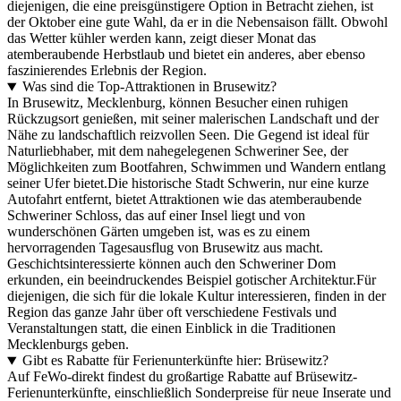
diejenigen, die eine preisgünstigere Option in Betracht ziehen, ist
der Oktober eine gute Wahl, da er in die Nebensaison fällt. Obwohl
das Wetter kühler werden kann, zeigt dieser Monat das
atemberaubende Herbstlaub und bietet ein anderes, aber ebenso
faszinierendes Erlebnis der Region.
Was sind die Top-Attraktionen in Brusewitz?
In Brusewitz, Mecklenburg, können Besucher einen ruhigen
Rückzugsort genießen, mit seiner malerischen Landschaft und der
Nähe zu landschaftlich reizvollen Seen. Die Gegend ist ideal für
Naturliebhaber, mit dem nahegelegenen Schweriner See, der
Möglichkeiten zum Bootfahren, Schwimmen und Wandern entlang
seiner Ufer bietet.Die historische Stadt Schwerin, nur eine kurze
Autofahrt entfernt, bietet Attraktionen wie das atemberaubende
Schweriner Schloss, das auf einer Insel liegt und von
wunderschönen Gärten umgeben ist, was es zu einem
hervorragenden Tagesausflug von Brusewitz aus macht.
Geschichtsinteressierte können auch den Schweriner Dom
erkunden, ein beeindruckendes Beispiel gotischer Architektur.Für
diejenigen, die sich für die lokale Kultur interessieren, finden in der
Region das ganze Jahr über oft verschiedene Festivals und
Veranstaltungen statt, die einen Einblick in die Traditionen
Mecklenburgs geben.
Gibt es Rabatte für Ferienunterkünfte hier: Brüsewitz?
Auf FeWo-direkt findest du großartige Rabatte auf Brüsewitz-
Ferienunterkünfte, einschließlich Sonderpreise für neue Inserate und