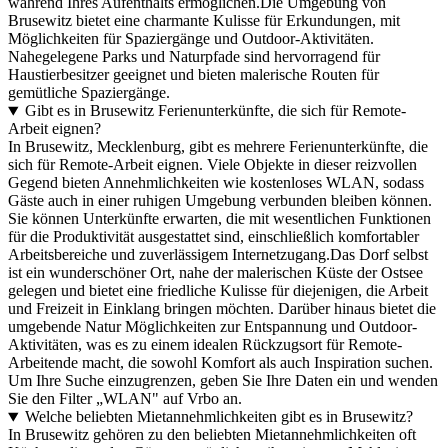
während Ihres Aufenthalts ermöglichen.Die Umgebung von
Brusewitz bietet eine charmante Kulisse für Erkundungen, mit
Möglichkeiten für Spaziergänge und Outdoor-Aktivitäten.
Nahegelegene Parks und Naturpfade sind hervorragend für
Haustierbesitzer geeignet und bieten malerische Routen für
gemütliche Spaziergänge.
Gibt es in Brusewitz Ferienunterkünfte, die sich für Remote-
Arbeit eignen?
In Brusewitz, Mecklenburg, gibt es mehrere Ferienunterkünfte, die
sich für Remote-Arbeit eignen. Viele Objekte in dieser reizvollen
Gegend bieten Annehmlichkeiten wie kostenloses WLAN, sodass
Gäste auch in einer ruhigen Umgebung verbunden bleiben können.
Sie können Unterkünfte erwarten, die mit wesentlichen Funktionen
für die Produktivität ausgestattet sind, einschließlich komfortabler
Arbeitsbereiche und zuverlässigem Internetzugang.Das Dorf selbst
ist ein wunderschöner Ort, nahe der malerischen Küste der Ostsee
gelegen und bietet eine friedliche Kulisse für diejenigen, die Arbeit
und Freizeit in Einklang bringen möchten. Darüber hinaus bietet die
umgebende Natur Möglichkeiten zur Entspannung und Outdoor-
Aktivitäten, was es zu einem idealen Rückzugsort für Remote-
Arbeitende macht, die sowohl Komfort als auch Inspiration suchen.
Um Ihre Suche einzugrenzen, geben Sie Ihre Daten ein und wenden
Sie den Filter „WLAN" auf Vrbo an.
Welche beliebten Mietannehmlichkeiten gibt es in Brusewitz?
In Brusewitz gehören zu den beliebten Mietannehmlichkeiten oft