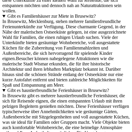
diese Unterkünfte zu einer idealen Wahl für Reisende, die sich
entspannen möchten und dennoch nah an Naturattraktionen sein
wollen.
Gibt es Familienhäuser zur Miete in Brusewitz?
In Brusewitz, Mecklenburg, stehen mehrere familienfreundliche
Ferienunterkünfte zur Verfügung. Diese charmante Gegend, in der
Nähe der malerischen Ostseeküste gelegen, ist eine ausgezeichnete
Wahl für Familien, die einen ruhigen Urlaub suchen. Viele der
Unterkünfte bieten geräumige Wohnbereiche, voll ausgestattete
Küchen für die Zubereitung von Familienmahlzeiten und
Außenbereiche, die sich hervorragend für spielende Kinder
eignen.Besucher können nahegelegene Attraktionen wie die
malerische Stadt Wismar erkunden, die für ihre historische
Architektur und ihren lebhaften Marktplatz bekannt ist. Darüber
hinaus sind die schönen Strände entlang der Ostseeküste nur eine
kurze Autofahrt entfernt und bieten zahlreiche Möglichkeiten für
Spaß und Entspannung am Meer.
Gibt es haustierfreundliche Ferienhäuser in Brusewitz?
In Brusewitz gibt es mehrere haustierfreundliche Ferienhäuser, die
sich für Reisende eignen, die einen entspannten Urlaub mit ihren
pelzigen Begleitern genießen möchten. Diese Ferienhäuser verfügen
typischerweise über Annehmlichkeiten wie geräumige Gärten,
Außenbereiche mit Sitzgelegenheiten und voll ausgestattete Küchen,
was sie ideal für Familien oder Gruppen macht. Viele Objekte bieten
auch komfortable Wohnbereiche, die eine heimelige Atmosphäre