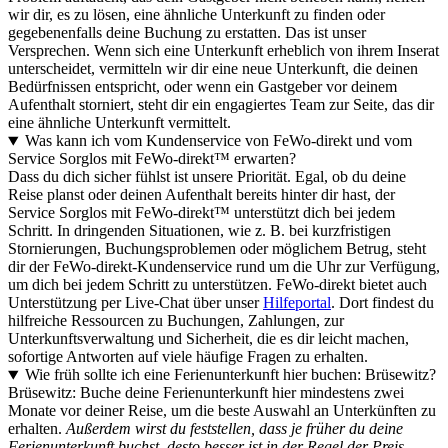
wir dir, es zu lösen, eine ähnliche Unterkunft zu finden oder
gegebenenfalls deine Buchung zu erstatten. Das ist unser
Versprechen. Wenn sich eine Unterkunft erheblich von ihrem Inserat
unterscheidet, vermitteln wir dir eine neue Unterkunft, die deinen
Bedürfnissen entspricht, oder wenn ein Gastgeber vor deinem
Aufenthalt storniert, steht dir ein engagiertes Team zur Seite, das dir
eine ähnliche Unterkunft vermittelt.
Was kann ich vom Kundenservice von FeWo-direkt und vom
Service Sorglos mit FeWo-direkt™ erwarten?
Dass du dich sicher fühlst ist unsere Priorität. Egal, ob du deine
Reise planst oder deinen Aufenthalt bereits hinter dir hast, der
Service Sorglos mit FeWo-direkt™ unterstützt dich bei jedem
Schritt. In dringenden Situationen, wie z. B. bei kurzfristigen
Stornierungen, Buchungsproblemen oder möglichem Betrug, steht
dir der FeWo-direkt-Kundenservice rund um die Uhr zur Verfügung,
um dich bei jedem Schritt zu unterstützen. FeWo-direkt bietet auch
Unterstützung per Live-Chat über unser
Hilfeportal
. Dort findest du
hilfreiche Ressourcen zu Buchungen, Zahlungen, zur
Unterkunftsverwaltung und Sicherheit, die es dir leicht machen,
sofortige Antworten auf viele häufige Fragen zu erhalten.
Wie früh sollte ich eine Ferienunterkunft hier buchen: Brüsewitz?
Brüsewitz: Buche deine Ferienunterkunft hier mindestens zwei
Monate vor deiner Reise, um die beste Auswahl an Unterkünften zu
erhalten.
Außerdem wirst du feststellen, dass je früher du deine
Ferienunterkunft buchst, desto besser ist in der Regel der Preis.