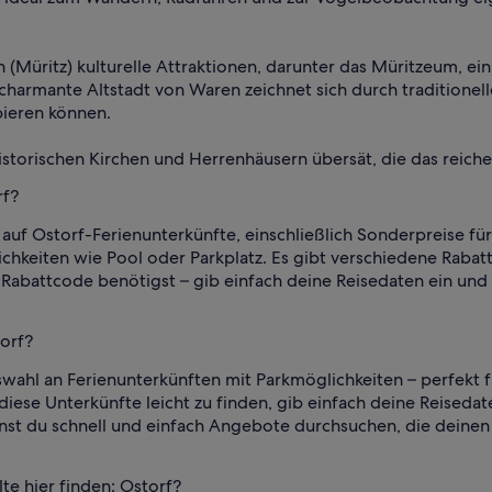
n (Müritz) kulturelle Attraktionen, darunter das Müritzeum,
 charmante Altstadt von Waren zeichnet sich durch traditionell
bieren können.
 historischen Kirchen und Herrenhäusern übersät, die das reic
rf?
auf Ostorf-Ferienunterkünfte, einschließlich Sonderpreise für
hkeiten wie Pool oder Parkplatz. Es gibt verschiedene Rabat
n Rabattcode benötigst – gib einfach deine Reisedaten ein und 
torf?
swahl an Ferienunterkünften mit Parkmöglichkeiten – perfekt 
iese Unterkünfte leicht zu finden, gib einfach deine Reisedat
nst du schnell und einfach Angebote durchsuchen, die deinen
te hier finden: Ostorf?