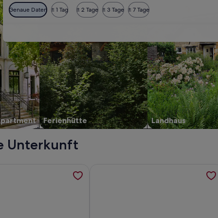
Genaue Daten
± 1 Tag
± 2 Tage
± 3 Tage
± 7 Tage
Apartment
Ferienhütte
Landhaus
e Unterkunft
 2 Gäste mit 23m² in Schwerin (156364), werden in einem neu
ormationen zu Charmantes Altstadtquartier (74qm) in City- u
Weitere Informationen zu City-Apa