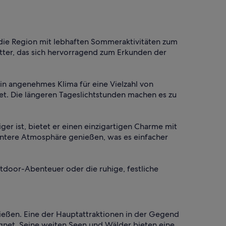
 die Region mit lebhaften Sommeraktivitäten zum
ter, das sich hervorragend zum Erkunden der
n angenehmes Klima für eine Vielzahl von
t. Die längeren Tageslichtstunden machen es zu
r ist, bietet er einen einzigartigen Charme mit
anntere Atmosphäre genießen, was es einfacher
utdoor-Abenteuer oder die ruhige, festliche
ießen. Eine der Hauptattraktionen in der Gegend
gnet. Seine weiten Seen und Wälder bieten eine