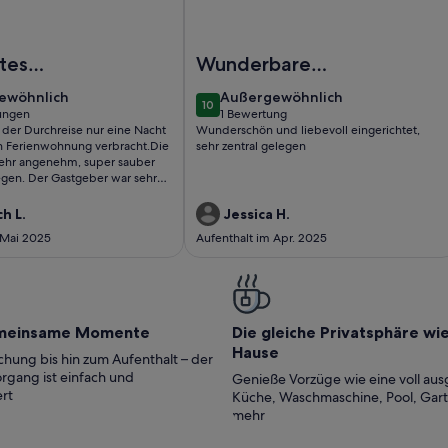
afzimmer - Ferienwohnungen MittenDrin
nderschöne Ferienwohnung inmitten der Altstadt
Foto von Ferienwohnung/App. für 4 G
tes
Wunderbare
arter
Unterkunft
ewöhnlich
außergewöhnlich
ewöhnlich
Außergewöhnlich
10
10 von 10
ungen
1 Bewertung
(1
 der Durchreise nur eine Nacht
Wunderschön und liebevoll eingerichtet,
ungen)
bewertung)
len Ferienwohnung verbracht.Die
sehr zentral gelegen
ehr angenehm, super sauber
egen. Der Gastgeber war sehr
nz unkompliziertes Ein- und
ch L.
Jessica H.
 Mai 2025
Aufenthalt im Apr. 2025
meinsame Momente
Die gleiche Privatsphäre wi
Hause
hung bis hin zum Aufenthalt – der
rgang ist einfach und
Genieße Vorzüge wie eine voll aus
rt
Küche, Waschmaschine, Pool, Gar
mehr