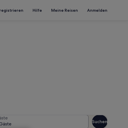
registrieren
Hilfe
Meine Reisen
Anmelden
 Ostorf
 Reisezeitraum an, um die
äste
Suchen
Gäste