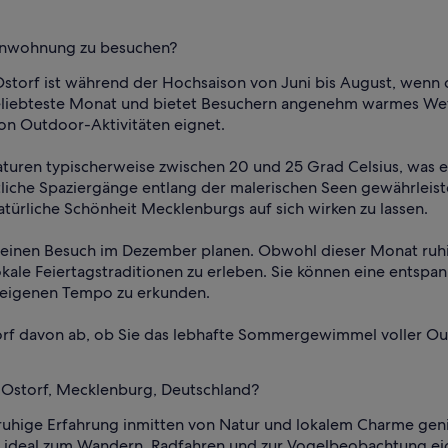
rienwohnung zu besuchen?
 Ostorf ist während der Hochsaison von Juni bis August, wenn
 beliebteste Monat und bietet Besuchern angenehm warmes Wet
n Outdoor-Aktivitäten eignet.
uren typischerweise zwischen 20 und 25 Grad Celsius, was ei
iche Spaziergänge entlang der malerischen Seen gewährleiste
atürliche Schönheit Mecklenburgs auf sich wirken zu lassen.
seinen Besuch im Dezember planen. Obwohl dieser Monat ruhige
okale Feiertagstraditionen zu erleben. Sie können eine entsp
 eigenen Tempo zu erkunden.
storf davon ab, ob Sie das lebhafte Sommergewimmel voller O
 Ostorf, Mecklenburg, Deutschland?
 ruhige Erfahrung inmitten von Natur und lokalem Charme gen
ich ideal zum Wandern, Radfahren und zur Vogelbeobachtung ei