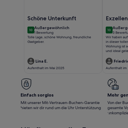
Foto von FeWo2, Dachgeschoß mit Balken, 1 Schl
Foto von Wu
Schöne Unterkunft
Exzellen
Stadtqu
außergewöhnlich
außerg
Außergewöhnlich
Außerg
10
10
10 von 10
10 von 10
1 Bewertung
3 Bewert
(1
(3
Tolle Lage, schöne Wohnung, freundliche
Wir haben auf
bewertung)
bewert
Gastgeber.
in dieser tol
Wohnung ist s
und ideal gel
freundlich. Ga
Aus-checken.
Lina E.
Friedri
Aufenthalt im Mai 2025
Aufenthalt im
Einfach sorglos
Mehr ge
Mit unserer Mit-Vertrauen-Buchen-Garantie
Von der Buc
bieten wir dir rund um die Uhr Unterstützung
gesamte Vo
unkomplizie