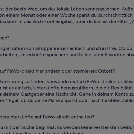
ist der beste Weg, um das lokale Leben kennenzulernen. Auße
von einem Monat oder einer Woche sparst du durchschnittlich 
daten in das Such-Tool eingibst, oder du kannst die Filter „
anen?
rganisation von Gruppenreisen einfach und stressfrei. Ob du
arbeiten, Unterkünfte speichern und teilen, über Favoriten 
auf FeWo-direkt hier ändern oder stornieren: Ostorf?
tornierung zu finden, verwende einfach FeWo-direkts praktisc
 ist es einfach, Unterkünfte herauszufiltern, die dir Flexibili
einem Gastgeber eine Nachricht. Gehe in deinem Konto zu „
en". Egal, ob du deine Pläne anpasst oder nach flexiblen Zah
rienunterkünfte auf FeWo-direkt enthalten?
d du mit der Suche beginnst. Es werden keine versteckten Ge
 und deine Reise mit Zuversicht planen.