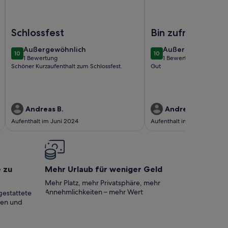
äste mit 41m² in Schwerin (175281)
Foto von Ferienwohnung/App. für 6 Gäste mit 60m² in Schwe
Foto von Ferienwohnun
Schlossfest
Bin zufrieden
außergewöhnlich
außergewöhnlich
Außergewöhnlich
Außergewöhnlich
10
10
10 von 10
10 von 10
1 Bewertung
1 Bewertung
(1
(1
Schöner Kurzaufenthalt zum Schlossfest.
Gut
bewertung)
bewertung)
Andreas B.
Andrea S.
Aufenthalt im Juni 2024
Aufenthalt im Dez. 2023
e zu
Mehr Urlaub für weniger Geld
Mehr Platz, mehr Privatsphäre, mehr
Annehmlichkeiten – mehr Wert
gestattete
ten und