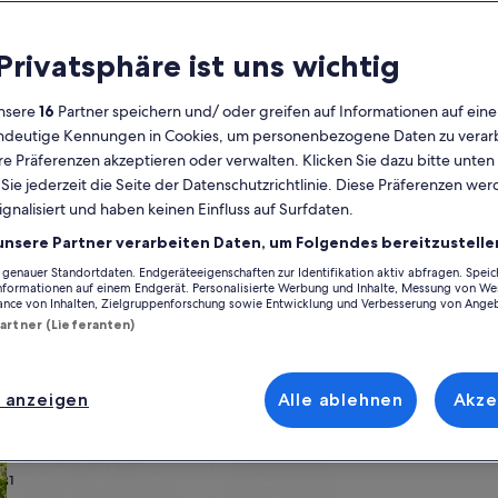
Kalender
 Privatsphäre ist uns wichtig
Derzeit
August 2026
werden
nsere
16
Partner speichern und/ oder greifen auf Informationen auf ein
die
eindeutige Kennungen in Cookies, um personenbezogene Daten zu verarb
Monate
Montag
Dienstag
Mittwoch
Donnerstag
Freitag
Samstag
Sonntag
Montag
Die
Mo
Di
Mi
Do
Fr
Sa
So
Mo
Di
e Präferenzen akzeptieren oder verwalten. Klicken Sie dazu bitte unten
August
ie jederzeit die Seite der Datenschutzrichtlinie. Diese Präferenzen we
2026
ignalisiert und haben keinen Einfluss auf Surfdaten.
und
1
1
2
2
orpommern
Schwerin
Ostorf
September
unsere Partner verarbeiten Daten, um Folgendes bereitzustelle
2026
enauer Standortdaten. Endgeräteeigenschaften zur Identifikation aktiv abfragen. Spei
3
4
5
6
7
8
7
8
9
9
torf inspirieren und finde genau das, was dir vorschwebt. Ganz gleich,
angezeigt.
Informationen auf einem Endgerät. Personalisierte Werbung und Inhalte, Messung von We
en, die dir für deinen Aufenthalt wichtig sind. Was so dazugehört? Beisp
ance von Inhalten, Zielgruppenforschung sowie Entwicklung und Verbesserung von Ange
st du das finden, was dir vorschwebt.
Partner (Lieferanten)
10
11
12
13
14
15
14
15
1
16
17
18
19
20
21
22
21
22
2
23
 anzeigen
Alle ablehnen
Akze
ach deinem Geschmack
24
25
26
27
28
29
28
29
3
30
wohnungen oder Apartments
Suche nach Ferienhütten
Suche nach Landhäu
31