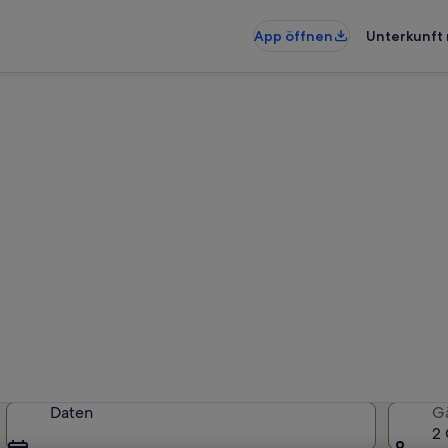
App öffnen
Unterkunft 
wohnungen & Ferienhäuser in
künfte gefunden. Bitte gib deinen
Verfügbarkeit zu prüfen.
Daten
G
2 