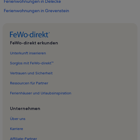
Ferienwohnungen in Delecke
Ferienwohnungen in Grevenstein
Ferienwohnungen in Arnsberg
Ferienwohnungen in Freienohl
Ferienwohnungen in Tiefenhagen
FeWo-direkt erkunden
Ferienunterkünfte nahe Bahnhof Neheim-Hüsten
Unterkunft inserieren
Ferienwohnungen in Neheim
Sorglos mit FeWo-direkt™
Ferienwohnungen in Regierungsbezirk Arnsberg
Vertrauen und Sicherheit
Ferienwohnungen in Hüsten
Ressourcen für Partner
Ferienwohnungen in Körbecke
Ferienhäuser und Urlaubsinspiration
Ferienwohnungen in Stockum
Ferienwohnungen in Sorpetalsperre
Unternehmen
Ferienwohnungen in Möhnesee-Turm
Über uns
Ferienunterkünfte nahe Freienohl Station
Karriere
Ferienwohnungen in Möhnesee
Affiliate-Partner