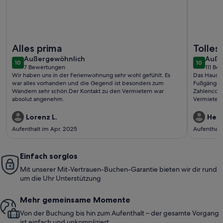
Weitere Infos zu Ferienhaus 'Ferienhaus Am Brande' mit Ber
Weitere I
Alles prima
Tolles
außergewöhnlich
auße
Außergewöhnlich
Auße
10
10
10 von 10
10 von 1
7 Bewertungen
111 Be
(7
(111
Wir haben uns in der Ferienwohnung sehr wohl gefühlt. Es
Das Haus l
bewertungen)
bewe
war alles vorhanden und die Gegend ist besonders zum
Fußgängerb
Wandern sehr schön.Der Kontakt zu den Vermietern war
Zahlencode
absolut angenehm.
Vermieters
geschmackvo
Wohnberei
Lorenz L.
Heik
gibt es ei
Aufenthalt im Apr. 2025
Aufenthalt
Das dazuge
für den eig
Einfach sorglos
Mit unserer Mit-Vertrauen-Buchen-Garantie bieten wir dir rund
um die Uhr Unterstützung
Mehr gemeinsame Momente
Von der Buchung bis hin zum Aufenthalt – der gesamte Vorgang
ist einfach und unkompliziert