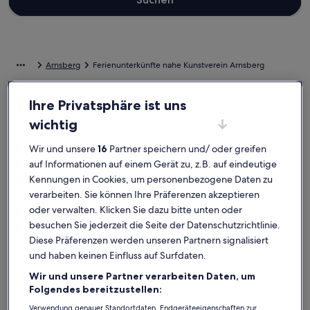
Arnsberg
Ferienunterkünfte nahe Kunstverein Arnsberg
Wirf einen Blick auf unsere Auswahl an privaten Ferienunterkünften
Ihre Privatsphäre ist uns
nahe Kunstverein Arnsberg, die perfekt für dein Zuhause in der
wichtig
Ferne sind. Egal, ob du mit deinen Kindern oder Freunden
unterwegs bist, Ferienunterkünfte bieten dir die Ausstattung, auf
Wir und unsere
16
Partner speichern und/ oder greifen
die du Wert legst. Dazu gehören zum Beispiel Parken und ein Pool.
auf Informationen auf einem Gerät zu, z.B. auf eindeutige
Was du dir also auch vorstellst, du findest bestimmt genau die Art
von Unterkunft, die all deine Bedürfnisse erfüllt – das Angebot bei
Kennungen in Cookies, um personenbezogene Daten zu
uns ist vielfältig und umfasst Optionen, die geeignet für
verarbeiten. Sie können Ihre Präferenzen akzeptieren
Nichtraucher sind oder über barrierarme Ausstattung verfügen.
oder verwalten. Klicken Sie dazu bitte unten oder
besuchen Sie jederzeit die Seite der Datenschutzrichtlinie.
Ferienunterkünfte mit Wochenrabatten –
Diese Präferenzen werden unseren Partnern signalisiert
und haben keinen Einfluss auf Surfdaten.
Kunstverein Arnsberg
Wir und unsere Partner verarbeiten Daten, um
Angebote für den Zeitraum:
6. Nov.–13. Nov.
Folgendes bereitzustellen:
Bildergalerie
Idyllische alte Schmiede am Schloss Melschede beim Sorpe
Bilderga
Helle Few
Verwendung genauer Standortdaten. Endgeräteeigenschaften zur