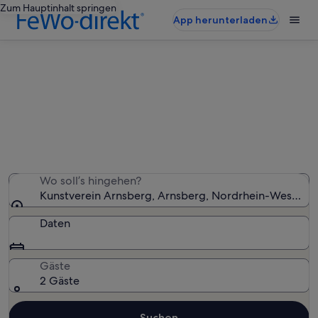
Zum Hauptinhalt springen
App herunterladen
Ferienunterkünfte nahe
Kunstverein Arnsberg
Wir haben 889 Ferienunterkünfte gefunden. Bitte gib
deinen Reisezeitraum an, um die Verfügbarkeit zu
prüfen.
Wo soll’s hingehen?
Kunstverein Arnsberg, Arnsberg, Nordrhein-Westfale
Daten
Gäste
2 Gäste
Suchen