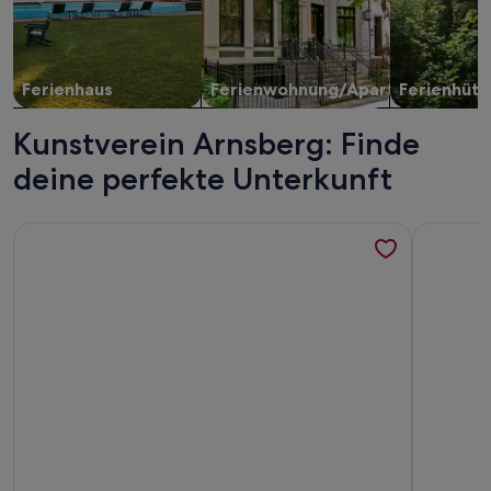
Ferienhaus
Ferienwohnung/Apartment
Ferienhütt
Kunstverein Arnsberg: Finde
deine perfekte Unterkunft
Weitere Infos zu Luftkurort Eslohe Ferienhaus Zentrum 30
Weitere I