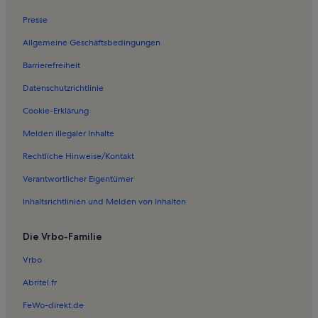
Ferienwohnungen in Sundern
Presse
Ferienwohnungen in Hellefeld
Allgemeine Geschäftsbedingungen
Ferienwohnungen in Alte Kornbrennerei
Barrierefreiheit
Ferienwohnungen in Frenkhausen
Datenschutzrichtlinie
Ferienwohnungen in Langscheid
Ferienwohnungen in Niederense
Cookie-Erklärung
Ferienunterkünfte nahe Oeventrop Station
Melden illegaler Inhalte
Ferienwohnungen in Glösingen
Rechtliche Hinweise/Kontakt
Ferienwohnungen in NASS Freizeitbad
Verantwortlicher Eigentümer
Ferienwohnungen in Golf Club Sauerland
Inhaltsrichtlinien und Melden von Inhalten
Häuser in Iserlohn
Die Vrbo-Familie
Ferienwohnungen und Apartments in Iserlohn
Longstay in Iserlohn
Vrbo
Hausboote in Wildpark Vollinghausen
Abritel.fr
Ferienunterkünfte am See nahe Wildpark Vollinghausen
FeWo-direkt.de