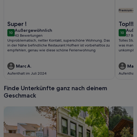
Premium-G
Weitere Infos zu Modern, große Terrasse, Garten und viel S
Weitere I
Super !
Top!!!
außergewöhnlich
auße
Außergewöhnlich
Auße
10
10
10 von 10
10 von 1
43 Bewertungen
57 Be
(43
(57
Unproblematisch, netter Kontakt, superschöne Wohnung. Das
Tolles Stud
bewertungen)
bewe
in der Nähe befindliche Restaurant Hofherr ist vorbehaltlos zu
was man br
empfehlen, genau wie diese schöne Ferienwohnung
unkomplizi
Marc A.
Mari
Aufenthalt im Juli 2024
Aufenthalt
Finde Unterkünfte ganz nach deinem
Geschmack
Suche nach Ferienhäusern
Suche nach Ferienwohnungen oder 
Suche nach 