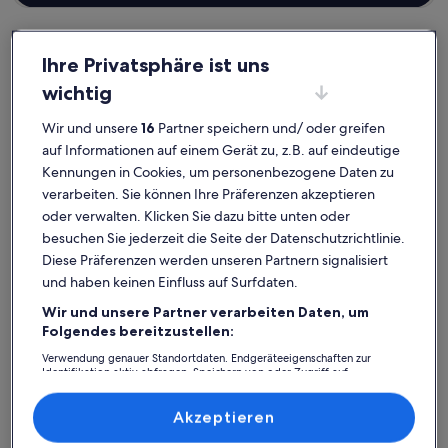
Ihre Privatsphäre ist uns
wichtig
Landkreis Starnberg
Ferienunterkünfte am See in Tutzing
Tutzing: Finde deine perfekte
Wir und unsere
16
Partner speichern und/ oder greifen
auf Informationen auf einem Gerät zu, z.B. auf eindeutige
Unterkunft
Kennungen in Cookies, um personenbezogene Daten zu
verarbeiten. Sie können Ihre Präferenzen akzeptieren
Weitere Infos zu Traumhafte Ferienwohnung nur 200 Meter
Weitere In
oder verwalten. Klicken Sie dazu bitte unten oder
besuchen Sie jederzeit die Seite der Datenschutzrichtlinie.
Diese Präferenzen werden unseren Partnern signalisiert
und haben keinen Einfluss auf Surfdaten.
Wir und unsere Partner verarbeiten Daten, um
Folgendes bereitzustellen:
Verwendung genauer Standortdaten. Endgeräteeigenschaften zur
Identifikation aktiv abfragen. Speichern von oder Zugriff auf
Informationen auf einem Endgerät. Personalisierte Werbung und
Inhalte, Messung von Werbeleistung und der Performance von Inhalten,
Zielgruppenforschung sowie Entwicklung und Verbesserung von
Akzeptieren
Angeboten.
Liste der Partner (Lieferanten)