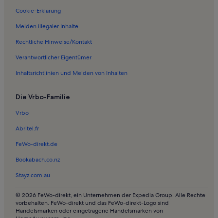
Ferienwohnungen in Erling
Cookie-Erklärung
Ferienwohnungen in Ammersee
Melden illegaler Inhalte
Ferienwohnungen in Söcking
Rechtliche Hinweise/Kontakt
Ferienwohnungen in Possenhofen
Verantwortlicher Eigentümer
Ferienwohnungen in Wilzhofen
Inhaltsrichtlinien und Melden von Inhalten
Ferienwohnungen in Niederpöcking
Die Vrbo-Familie
Ferienwohnungen in Traubing
Ferienwohnungen in Wolfratshausen
Vrbo
Ferienwohnungen in Andechs
Abritel.fr
Ferienwohnungen in Schloss Höhenried
FeWo-direkt.de
Ferienwohnungen in Pähl
Bookabach.co.nz
Ferienwohnungen in Mörlbach
Stayz.com.au
Ferienwohnungen in Am Hardt
© 2026 FeWo-direkt, ein Unternehmen der Expedia Group. Alle Rechte
Ferienwohnungen in Achmühle
vorbehalten. FeWo-direkt und das FeWo-direkt-Logo sind
Handelsmarken oder eingetragene Handelsmarken von
Ferienwohnungen in Gourmet-Wanderung am Starnberger See