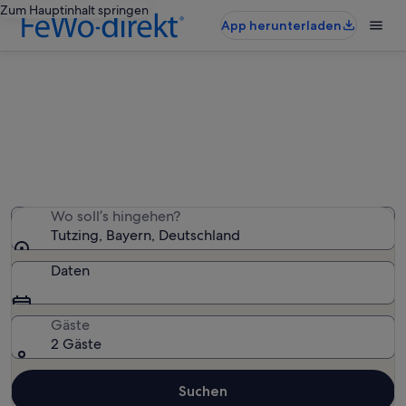
Zum Hauptinhalt springen
App herunterladen
Tutzing: Ferienunterkünfte am See
Wir haben 107 Ferienunterkünfte am See gefunden –
gib deinen Reisezeitraum ein, um die Verfügbarkeit zu
prüfen
Wo soll’s hingehen?
Tutzing, Bayern, Deutschland
Daten
Gäste
2 Gäste
Suchen