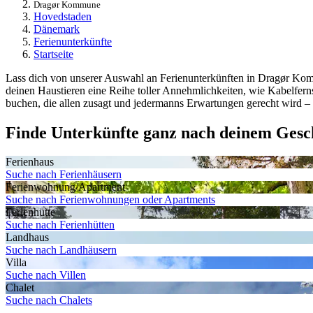
Dragør Kommune
Hovedstaden
Dänemark
Ferienunterkünfte
Startseite
Lass dich von unserer Auswahl an Ferienunterkünften in Dragør Komm
deinen Haustieren eine Reihe toller Annehmlichkeiten, wie Kabelfern
buchen, die allen zusagt und jedermanns Erwartungen gerecht wird – d
Finde Unterkünfte ganz nach deinem Ges
Ferienhaus
Suche nach Ferienhäusern
Ferienwohnung/Apartment
Suche nach Ferienwohnungen oder Apartments
Ferienhütte
Suche nach Ferienhütten
Landhaus
Suche nach Landhäusern
Villa
Suche nach Villen
Chalet
Suche nach Chalets