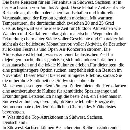
Die beste Reisezeit für ein Ferienhaus in Südwest, Sachsen, ist in
der Hochsaison von Juni bis August. Diese lebhafte Zeit zieht viele
Reisende an, die die malerischen Landschaften und kulturellen
Veranstaltungen der Region genießen möchten. Mit warmen
Temperaturen, die durchschnittlich zwischen 20 und 25 Grad
Celsius liegen, ist es eine ideale Zeit für Outdoor-Aktivitäten wie
Wandern und Radfahren entlang der malerischen Wege oder die
Erkundung charmanter Städte voller Geschichte und Charakter.Juli
sticht als der beliebteste Monat hervor, voller Aktivität, da Besucher
zu lokalen Festivals und Open-Air-Konzerten strömen. Die
Atmosphäre ist lebhaft, was es zu einer fantastischen Zeit für
diejenigen macht, die es genießen, sich mit anderen Urlaubern
auszutauschen und die lokale Kultur zu erleben.Für diejenigen, die
eine preisgünstigere Option suchen, empfiehlt sich ein Besuch im
November. Dieser Monat bietet ein ruhigeres Erlebnis, sodass Sie
die unberührte Schönheit des Südwestens ohne die
Menschenmassen genießen können. Zudem bieten die Herbstfarben
eine atemberaubende Kulisse für gemütliche Spaziergänge und
Erkundungen.Letztendlich hängt die beste Zeit, ein Ferienhaus in
Südwest zu buchen, davon ab, ob Sie die lebhafte Energie der
Sommermonate oder den friedlichen Charme des Spätherbstes
bevorzugen.
Was sind die Top-Attraktionen in Südwest, Sachsen,
Deutschland?
In Südwest-Sachsen können Besucher eine Reihe faszinierender