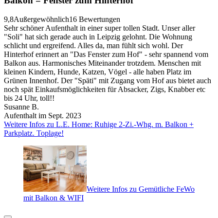
Balkon = Fenster zum Hinterhof
9,8
Außergewöhnlich
16 Bewertungen
Sehr schöner Aufenthalt in einer super tollen Stadt. Unser aller
"Soli" hat sich gerade auch in Leipzig gelohnt. Die Wohnung
schlicht und ergreifend. Alles da, man fühlt sich wohl. Der
Hinterhof erinnert an "Das Fenster zum Hof" - sehr spannend vom
Balkon aus. Harmonisches Miteinander trotzdem. Menschen mit
kleinen Kindern, Hunde, Katzen, Vögel - alle haben Platz im
Grünen Innenhof. Der "Späti" mit Zugang vom Hof aus bietet auch
noch spät Einkaufsmöglichkeiten für Absacker, Zigs, Knabber etc
bis 24 Uhr, toll!!
Susanne B.
Aufenthalt im Sept. 2023
Weitere Infos zu L.E. Home: Ruhige 2-Zi.-Whg. m. Balkon +
Parkplatz. Toplage!
Weitere Infos zu Gemütliche FeWo
mit Balkon & WIFI