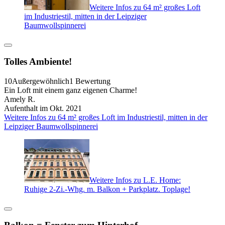
Weitere Infos zu 64 m² großes Loft
im Industriestil, mitten in der Leipziger
Baumwollspinnerei
Tolles Ambiente!
10
Außergewöhnlich
1 Bewertung
Ein Loft mit einem ganz eigenen Charme!
Amely R.
Aufenthalt im Okt. 2021
Weitere Infos zu 64 m² großes Loft im Industriestil, mitten in der
Leipziger Baumwollspinnerei
Weitere Infos zu L.E. Home:
Ruhige 2-Zi.-Whg. m. Balkon + Parkplatz. Toplage!