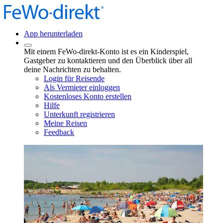
App herunterladen
Mit einem FeWo-direkt-Konto ist es ein Kinderspiel,
Gastgeber zu kontaktieren und den Überblick über all
deine Nachrichten zu behalten.
Login für Reisende
Als Vermieter einloggen
Kostenloses Konto erstellen
Hilfe
Unterkunft registrieren
Meine Reisen
Feedback