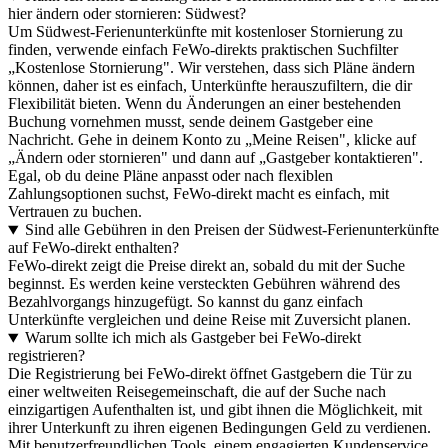
hier ändern oder stornieren: Südwest?
Um Südwest-Ferienunterkünfte mit kostenloser Stornierung zu
finden, verwende einfach FeWo-direkts praktischen Suchfilter
„Kostenlose Stornierung". Wir verstehen, dass sich Pläne ändern
können, daher ist es einfach, Unterkünfte herauszufiltern, die dir
Flexibilität bieten. Wenn du Änderungen an einer bestehenden
Buchung vornehmen musst, sende deinem Gastgeber eine
Nachricht. Gehe in deinem Konto zu „Meine Reisen", klicke auf
„Ändern oder stornieren" und dann auf „Gastgeber kontaktieren".
Egal, ob du deine Pläne anpasst oder nach flexiblen
Zahlungsoptionen suchst, FeWo-direkt macht es einfach, mit
Vertrauen zu buchen.
Sind alle Gebühren in den Preisen der Südwest-Ferienunterkünfte
auf FeWo-direkt enthalten?
FeWo-direkt zeigt die Preise direkt an, sobald du mit der Suche
beginnst. Es werden keine versteckten Gebühren während des
Bezahlvorgangs hinzugefügt. So kannst du ganz einfach
Unterkünfte vergleichen und deine Reise mit Zuversicht planen.
Warum sollte ich mich als Gastgeber bei FeWo-direkt
registrieren?
Die Registrierung bei FeWo-direkt öffnet Gastgebern die Tür zu
einer weltweiten Reisegemeinschaft, die auf der Suche nach
einzigartigen Aufenthalten ist, und gibt ihnen die Möglichkeit, mit
ihrer Unterkunft zu ihren eigenen Bedingungen Geld zu verdienen.
Mit benutzerfreundlichen Tools, einem engagierten Kundenservice