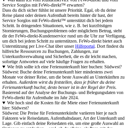
Service Sorglos mit FeWo-direkt™ erwarten?
Dass du dich sicher fühlst ist unsere Priorität. Egal, ob du deine
Reise planst oder deinen Aufenthalt bereits hinter dir hast, der
Service Sorglos mit FeWo-direkt™ unterstützt dich bei jedem
Schritt. In dringenden Situationen, wie z. B. bei kurzfristigen
Stornierungen, Buchungsproblemen oder möglichem Betrug, steht
dir der FeWo-direkt-Kundenservice rund um die Uhr zur Verfügung,
um dich bei jedem Schritt zu unterstützen. FeWo-direkt bietet auch
Unterstützung per Live-Chat über unser
Hilfeportal
. Dort findest du
hilfreiche Ressourcen zu Buchungen, Zahlungen, zur
Unterkunftsverwaltung und Sicherheit, die es dir leicht machen,
sofortige Antworten auf viele häufige Fragen zu erhalten.
Wie früh sollte ich eine Ferienunterkunft hier buchen: Südwest?
Südwest: Buche deine Ferienunterkunft hier mindestens zwei
Monate vor deiner Reise, um die beste Auswahl an Unterkünften zu
erhalten.
Außerdem wirst du feststellen, dass je früher du deine
Ferienunterkunft buchst, desto besser ist in der Regel der Preis.
Basierend auf der Analyse der Buchungs- und Belegungsdaten von
FeWo-direkt für Aufenthalte im Jahr 2024.
Wie hoch sind die Kosten für die Miete einer Ferienunterkunft
hier: Südwest?
Südwest: Die Preise für Ferienunterkünfte variieren hier je nach
Faktoren wie Reisedatum, Aufenthaltsdauer, Art der Unterkunft und
Lage. Gib einfach deine Reisedaten ein, um eine große Auswahl an