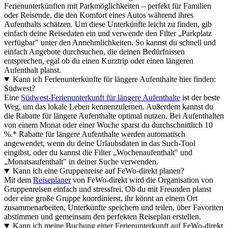
Ferienunterkünften mit Parkmöglichkeiten – perfekt für Familien
oder Reisende, die den Komfort eines Autos während ihres
Aufenthalts schätzen. Um diese Unterkünfte leicht zu finden, gib
einfach deine Reisedaten ein und verwende den Filter „Parkplatz
verfügbar" unter den Annehmlichkeiten. So kannst du schnell und
einfach Angebote durchsuchen, die deinen Bedürfnissen
entsprechen, egal ob du einen Kurztrip oder einen längeren
Aufenthalt planst.
Kann ich Ferienunterkünfte für längere Aufenthalte hier finden:
Südwest?
Eine
Südwest-Ferienunterkunft für längere Aufenthalte
ist der beste
Weg, um das lokale Leben kennenzulernen. Außerdem kannst du
die Rabatte für längere Aufenthalte optimal nutzen. Bei Aufenthalten
von einem Monat oder einer Woche sparst du durchschnittlich 10
%.* Rabatte für längere Aufenthalte werden automatisch
angewendet, wenn du deine Urlaubsdaten in das Such-Tool
eingibst, oder du kannst die Filter „Wochenaufenthalt" und
„Monatsaufenthalt" in deiner Suche verwenden.
Kann ich eine Gruppenreise auf FeWo-direkt planen?
Mit dem
Reiseplaner
von FeWo-direkt wird die Organisation von
Gruppenreisen einfach und stressfrei. Ob du mit Freunden planst
oder eine große Gruppe koordinierst, ihr könnt an einem Ort
zusammenarbeiten, Unterkünfte speichern und teilen, über Favoriten
abstimmen und gemeinsam den perfekten Reiseplan erstellen.
Kann ich meine Buchung einer Ferienunterkunft auf FeWo-direkt