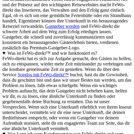
und der Präsenz auf den wichtigsten Reisewebsites macht FeWo-
direkt das Inserieren, das Verwalten und den Erfolg ganz einfach.
Egal, ob es sich um eine gemütliche Ferienhütte oder ein Strandhaus
handelt, Eigentümer können ihre Unterkunft in ein herausragendes
Reiseziel verwandeln,
Gastgeber werden
und FeWo-direkt die
schwere Arbeit auf dem Weg zum Erfolg erledigen lassen.
Gastgeber, die schnell und zuverlässig kommunizieren und
konsistent ein herausragendes Gästeerlebnis bieten, verdienen
zusätzlich das Premium-Gastgeber-Logo.
Was ist FeWo-direkt™ und wie funktioniert es?
FeWo-direkt hat es sich zur Aufgabe gemacht, den Gästen zu helfen,
sich zu entspannen, wieder mehr Zeit miteinander zu verbringen und
die kostbare gemeinsame Zeit zu genießen. Wenn du über den
Service
Sorglos mit FeWo-direkt™
buchst, hast du die Gewissheit,
dass du geschützt bist und dass wir unser Bestes tun werden, um das
Problem zu lösen, falls etwas schiefgeht. Wenn ein wichtiges
Problem auftaucht, das dein Gastgeber nicht beheben kann, helfen
wir dir, es zu lösen, eine ähnliche Unterkunft zu finden oder
gegebenenfalls deine Buchung zu erstatten. Das ist unser
Versprechen. Wenn sich eine Unterkunft erheblich von ihrem Inserat
unterscheidet, vermitteln wir dir eine neue Unterkunft, die deinen
Bedürfnissen entspricht, oder wenn ein Gastgeber vor deinem
Aufenthalt storniert, steht dir ein engagiertes Team zur Seite, das dir
eine ähnliche Unterkunft vermittelt.
Was kann ich vom Kundenservice von FeWo-direkt und vom