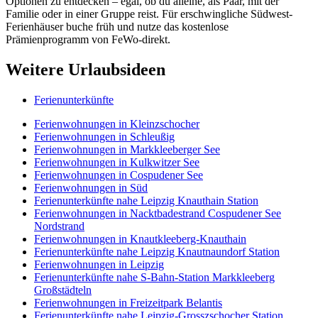
Optionen zu entdecken – egal, ob du alleine, als Paar, mit der
Familie oder in einer Gruppe reist. Für erschwingliche Südwest-
Ferienhäuser buche früh und nutze das kostenlose
Prämienprogramm von FeWo-direkt.
Weitere Urlaubsideen
Ferienunterkünfte
Ferienwohnungen in Kleinzschocher
Ferienwohnungen in Schleußig
Ferienwohnungen in Markkleeberger See
Ferienwohnungen in Kulkwitzer See
Ferienwohnungen in Cospudener See
Ferienwohnungen in Süd
Ferienunterkünfte nahe Leipzig Knauthain Station
Ferienwohnungen in Nacktbadestrand Cospudener See
Nordstrand
Ferienwohnungen in Knautkleeberg-Knauthain
Ferienunterkünfte nahe Leipzig Knautnaundorf Station
Ferienwohnungen in Leipzig
Ferienunterkünfte nahe S-Bahn-Station Markkleeberg
Großstädteln
Ferienwohnungen in Freizeitpark Belantis
Ferienunterkünfte nahe Leipzig-Grosszschocher Station