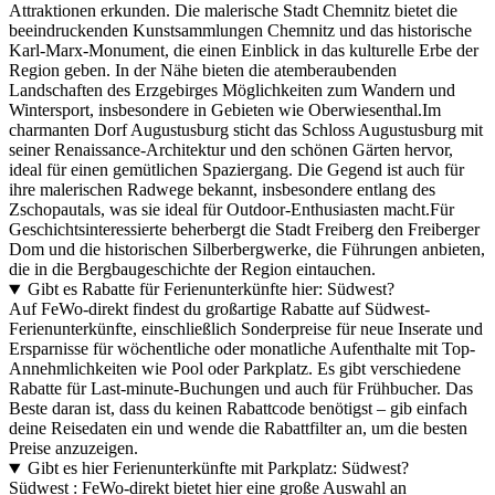
Attraktionen erkunden. Die malerische Stadt Chemnitz bietet die
beeindruckenden Kunstsammlungen Chemnitz und das historische
Karl-Marx-Monument, die einen Einblick in das kulturelle Erbe der
Region geben. In der Nähe bieten die atemberaubenden
Landschaften des Erzgebirges Möglichkeiten zum Wandern und
Wintersport, insbesondere in Gebieten wie Oberwiesenthal.Im
charmanten Dorf Augustusburg sticht das Schloss Augustusburg mit
seiner Renaissance-Architektur und den schönen Gärten hervor,
ideal für einen gemütlichen Spaziergang. Die Gegend ist auch für
ihre malerischen Radwege bekannt, insbesondere entlang des
Zschopautals, was sie ideal für Outdoor-Enthusiasten macht.Für
Geschichtsinteressierte beherbergt die Stadt Freiberg den Freiberger
Dom und die historischen Silberbergwerke, die Führungen anbieten,
die in die Bergbaugeschichte der Region eintauchen.
Gibt es Rabatte für Ferienunterkünfte hier: Südwest?
Auf FeWo-direkt findest du großartige Rabatte auf Südwest-
Ferienunterkünfte, einschließlich Sonderpreise für neue Inserate und
Ersparnisse für wöchentliche oder monatliche Aufenthalte mit Top-
Annehmlichkeiten wie Pool oder Parkplatz. Es gibt verschiedene
Rabatte für Last-minute-Buchungen und auch für Frühbucher. Das
Beste daran ist, dass du keinen Rabattcode benötigst – gib einfach
deine Reisedaten ein und wende die Rabattfilter an, um die besten
Preise anzuzeigen.
Gibt es hier Ferienunterkünfte mit Parkplatz: Südwest?
Südwest : FeWo-direkt bietet hier eine große Auswahl an