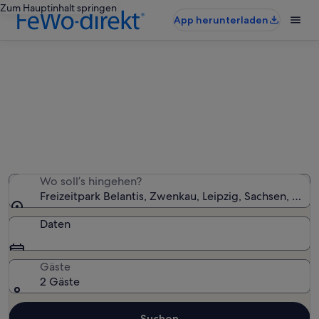
Zum Hauptinhalt springen
App herunterladen
Ferienunterkünfte nahe
Freizeitpark Belantis
Wir haben 511 Ferienunterkünfte gefunden. Bitte gib
deinen Reisezeitraum an, um die Verfügbarkeit zu
prüfen.
Wo soll’s hingehen?
Freizeitpark Belantis, Zwenkau, Leipzig, Sachsen, Deu
Daten
Gäste
2 Gäste
Suchen