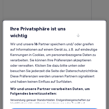
Ihre Privatsphäre ist uns
wichtig
Wir und unsere
16
Partner speichern und/ oder greifen
auf Informationen auf einem Gerät zu, z.B. auf eindeutige
Kennungen in Cookies, um personenbezogene Daten zu
Weitere Infos zu Apartment Alte Bäckerei, Wohnung 2
Weitere I
Sehr angenehmer Aufenthalt!
Wir ha
verarbeiten. Sie können Ihre Präferenzen akzeptieren
oder verwalten. Klicken Sie dazu bitte unten oder
außergewöhnlich
auße
Außergewöhnlich
Auße
10
10
10 von 10
10 von 1
1 Bewertung
6 Bew
besuchen Sie jederzeit die Seite der Datenschutzrichtlinie.
(1
(6
Perfekte Unterkunft mit allem, was man braucht. Die Anreise
Eine wunde
Diese Präferenzen werden unseren Partnern signalisiert
bewertung)
bewe
verlief völlig problemlos, die Wohnung war sehr gemütlich
Dachgesch
und haben keinen Einfluss auf Surfdaten.
und sauber. Ich empfehle diese Wohnung und buche gerne
Ferienwohn
wieder. Vielen Dank für alles.
eingericht
Wir und unsere Partner verarbeiten Daten, um
angerufen,
Folgendes bereitzustellen:
Die Nachba
Marek
Mich
war super l
Aufenthalt im März 2026
Aufenthalt
Verwendung genauer Standortdaten. Endgeräteeigenschaften zur
gelungener
Identifikation aktiv abfragen. Speichern von oder Zugriff auf
Informationen auf einem Endgerät. Personalisierte Werbung und