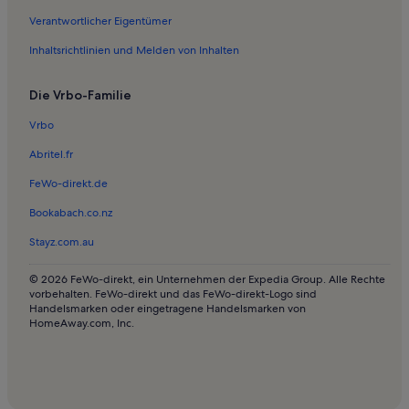
Ferienwohnungen in Markkleeberg
Verantwortlicher Eigentümer
Ferienunterkünfte für Familien in Leipzig
Inhaltsrichtlinien und Melden von Inhalten
Hotels in Leipzig
Die Vrbo-Familie
Häuser in Leipzig
Vrbo
Pensionen in Leipzig
Abritel.fr
Haustierfreundliche Ferienunterkünfte in Leipzig
FeWo-direkt.de
Ferienunterkünfte mit Pool in Leipzig
Ferienunterkünfte am See in Leipzig
Bookabach.co.nz
Ferienwohnungen und Apartments in Leipzig
Stayz.com.au
Ferienunterkünfte in den Bergen nahe Leipziger Auwald
© 2026 FeWo-direkt, ein Unternehmen der Expedia Group. Alle Rechte
Hotels in Leipziger Auenwald
vorbehalten. FeWo-direkt und das FeWo-direkt-Logo sind
Handelsmarken oder eingetragene Handelsmarken von
Pensionen in Leipziger Auenwald
HomeAway.com, Inc.
Häuser in Großpösna
Häuser in Kahnsdorf
Ferienwohnungen und Apartments in Kahnsdorf