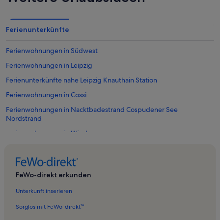
Ferienunterkünfte
Ferienwohnungen in Südwest
Ferienwohnungen in Leipzig
Ferienunterkünfte nahe Leipzig Knauthain Station
Ferienwohnungen in Cossi
Ferienwohnungen in Nacktbadestrand Cospudener See
Nordstrand
Ferienwohnungen in Wiederau
Ferienwohnungen in Süd
Ferienwohnungen in Knautkleeberg-Knauthain
FeWo-direkt erkunden
Ferienwohnungen in Lausen-Grünau
Unterkunft inserieren
Ferienunterkünfte nahe S-Bahn-Station Markkleeberg
Großstädteln
Sorglos mit FeWo-direkt™
Ferienwohnungen in Kulkwitzer See