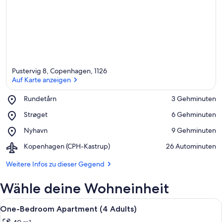
Pustervig 8, Copenhagen, 1126
Auf Karte anzeigen
Place,
Rundetårn
‪3 Gehminuten‬
Rundetårn
Auf Karte anzeigen
Place,
Strøget
‪6 Gehminuten‬
Strøget
Place,
Nyhavn
‪9 Gehminuten‬
Nyhavn
Airport,
Kopenhagen (CPH-Kastrup)
‪26 Autominuten‬
Kopenhagen
(CPH-
Weitere Infos zu dieser Gegend
Kastrup)
Wähle deine Wohneinheit
Alle
Ein modernes Hotelzimmer mit einem B
21
One-Bedroom Apartment (4 Adults)
Fotos