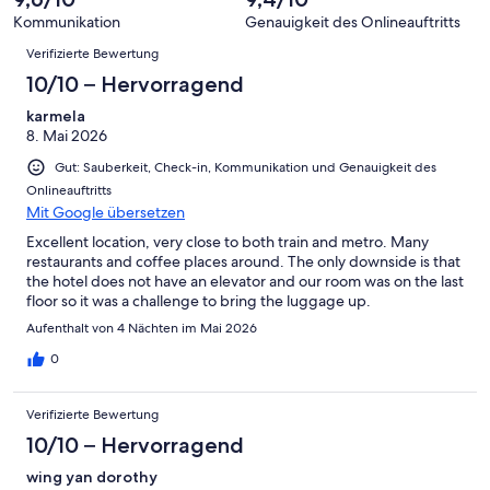
von
-
Bewertung
4
Kommunikation
Genauigkeit des Onlineauftritts
Okay
von
Bewertungen
-
Verifizierte Bewertung
2
Schlecht
-
10/10 – Hervorragend
Ungenügend
karmela
8. Mai 2026
Gut: Sauberkeit, Check-in, Kommunikation und Genauigkeit des
Onlineauftritts
Mit Google übersetzen
Excellent location, very close to both train and metro. Many
restaurants and coffee places around. The only downside is that
the hotel does not have an elevator and our room was on the last
floor so it was a challenge to bring the luggage up.
Aufenthalt von 4 Nächten im Mai 2026
0
Verifizierte Bewertung
10/10 – Hervorragend
wing yan dorothy