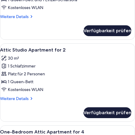
(3
Kostenloses WLAN
Adults)
Weitere
Weitere Details
anzeigen
Details
für
Verfügbarkeit prüfen
One-
Bedroom
Apartment
Alle
Ein modernes Wohnzimmer mit einer C
16
(3
Attic Studio Apartment for 2
Fotos
Adults)
30 m²
für
1 Schlafzimmer
Attic
Studio
Platz für 2 Personen
Apartment
1 Queen-Bett
for
Kostenloses WLAN
2
Weitere
Weitere Details
anzeigen
Details
für
Verfügbarkeit prüfen
Attic
Studio
Apartment
Alle
Eine moderne Küche mit Essbereich, H
14
for
One-Bedroom Attic Apartment for 4