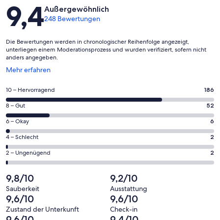
Bewertungen
9,4
Außergewöhnlich
248 Bewertungen
Die Bewertungen werden in chronologischer Reihenfolge angezeigt,
unterliegen einem Moderationsprozess und wurden verifiziert, sofern nicht
anders angegeben.
Wird
Mehr erfahren
in
einem
186
10 – Hervorragend
186
neuen
von
Fenster
52
8 – Gut
52
insgesamt
geöffnet
von
248
6
6 – Okay
6
insgesamt
Gästebewertungen
von
248
2
4 – Schlecht
2
haben
insgesamt
Gästebewertungen
von
eine
248
2
2 – Ungenügend
2
haben
insgesamt
Bewertung
Gästebewertungen
von
eine
248
von
haben
insgesamt
9,8/10
9,2/10
Bewertung
Gästebewertungen
10
eine
248
von
haben
Sauberkeit
Ausstattung
-
Bewertung
Gästebewertungen
9,6/10
9,6/10
8
eine
Hervorragend
von
haben
-
Bewertung
Zustand der Unterkunft
Check-in
6
eine
9,6/10
9,4/10
Gut