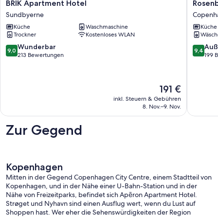
BRIK
Rosenb
BRIK Apartment Hotel
Rosenb
Apartment
Hotel
Sundbyerne
Copenha
Hotel
Apartme
Küche
Waschmaschine
Küche
Sundbyerne
Copenh
Trockner
Kostenloses WLAN
Wäsch
City
Centre
9.0
9.4
Wunderbar
Auß
9,0
9,4
von
von
213 Bewertungen
199 
10,
10,
Wunderbar,
Außerge
213
199
Der
191 €
Bewertungen
Bewert
Preis
inkl. Steuern & Gebühren
beträgt
8. Nov.–9. Nov.
191 €
Zur Gegend
Kopenhagen
Mitten in der Gegend Copenhagen City Centre, einem Stadtteil von
Kopenhagen, und in der Nähe einer U-Bahn-Station und in der
Nähe von Freizeitparks, befindet sich Apēron Apartment Hotel.
Strøget und Nyhavn sind einen Ausflug wert, wenn du Lust auf
Shoppen hast. Wer eher die Sehenswürdigkeiten der Region