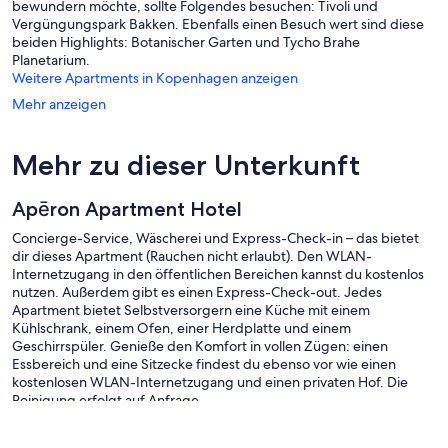
bewundern möchte, sollte Folgendes besuchen: Tivoli und
Vergüngungspark Bakken. Ebenfalls einen Besuch wert sind diese
beiden Highlights: Botanischer Garten und Tycho Brahe
Planetarium.
Weitere Apartments in Kopenhagen anzeigen
Mehr anzeigen
Mehr zu dieser Unterkunft
Apēron Apartment Hotel
Concierge-Service, Wäscherei und Express-Check-in – das bietet
dir dieses Apartment (Rauchen nicht erlaubt). Den WLAN-
Internetzugang in den öffentlichen Bereichen kannst du kostenlos
nutzen. Außerdem gibt es einen Express-Check-out. Jedes
Apartment bietet Selbstversorgern eine Küche mit einem
Kühlschrank, einem Ofen, einer Herdplatte und einem
Geschirrspüler. Genieße den Komfort in vollen Zügen: einen
Essbereich und eine Sitzecke findest du ebenso vor wie einen
kostenlosen WLAN-Internetzugang und einen privaten Hof. Die
Reinigung erfolgt auf Anfrage.
Apēron Apartment Hotel besitzt 29 Zimmer mit folgender