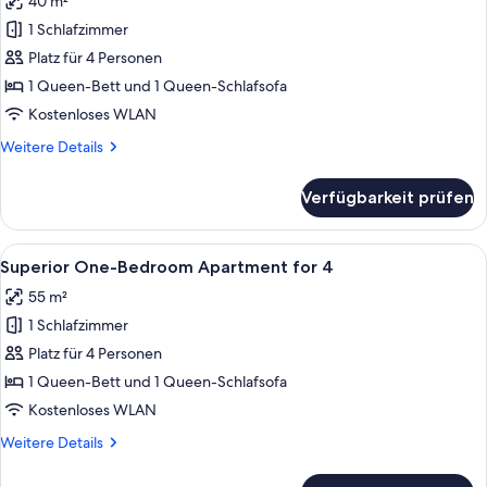
40 m²
für
1 Schlafzimmer
One-
Bedroom
Platz für 4 Personen
Apartment
1 Queen-Bett und 1 Queen-Schlafsofa
(4
Kostenloses WLAN
Adults)
Weitere
Weitere Details
anzeigen
Details
für
Verfügbarkeit prüfen
One-
Bedroom
Apartment
Alle
Eine moderne Küche mit Essbereich, H
20
(4
Superior One-Bedroom Apartment for 4
Fotos
Adults)
55 m²
für
1 Schlafzimmer
Superior
One-
Platz für 4 Personen
Bedroom
1 Queen-Bett und 1 Queen-Schlafsofa
Apartment
Kostenloses WLAN
for
Weitere
Weitere Details
4
Details
anzeigen
für