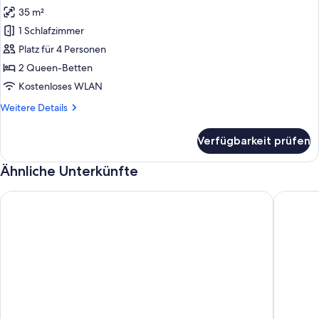
Fotos
2
35 m²
für
1 Schlafzimmer
One-
Bedroom
Platz für 4 Personen
Attic
2 Queen-Betten
Apartment
Kostenloses WLAN
for
Weitere
Weitere Details
4
Details
anzeigen
für
Verfügbarkeit prüfen
One-
Bedroom
Ähnliche Unterkünfte
Attic
Apartment
for
BRIK Apartment Hotel
Rosenbo
4