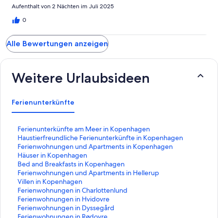
Aufenthalt von 2 Nächten im Juli 2025
0
Alle Bewertungen anzeigen
Weitere Urlaubsideen
Ferienunterkünfte
L
Ferienunterkünfte am Meer in Kopenhagen
i
L
Haustierfreundliche Ferienunterkünfte in Kopenhagen
n
i
L
Ferienwohnungen und Apartments in Kopenhagen
k
n
i
L
Häuser in Kopenhagen
,
k
n
i
L
Bed and Breakfasts in Kopenhagen
d
,
k
n
i
L
Ferienwohnungen und Apartments in Hellerup
e
d
,
k
n
i
L
Villen in Kopenhagen
r
e
d
,
k
n
i
L
Ferienwohnungen in Charlottenlund
d
r
e
d
,
k
n
i
L
Ferienwohnungen in Hvidovre
i
d
r
e
d
,
k
n
i
L
Ferienwohnungen in Dyssegård
e
i
d
r
e
d
,
k
n
i
L
Ferienwohnungen in Rødovre