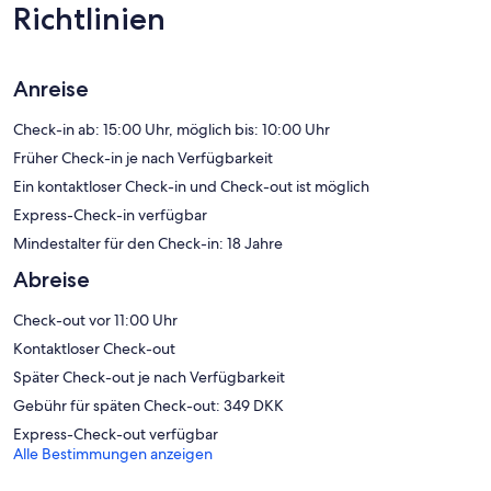
Ausstattung: Espressomaschine und Wasserkocher mit
Richtlinien
Kaffee-/Teezubehör. Alle Wohneinheiten verfügen über separate
Sitzecken und folgende Einrichtung: Schreibtische und Esstische.
Dieses Apartment mit 3 Sternen bietet Wohneinheiten mit Küchen,
zu deren Ausstattung Kühlschrank, Herdplatte, separate
Anreise
Essbereiche und Kochgeschirr/Geschirr/Besteck gehören. Zur
Badausstattung gehören Duschen und Haartrockner.
Check-in ab: 15:00 Uhr, möglich bis: 10:00 Uhr
Dir steht ein kostenloser Internetzugang (WLAN) zur Verfügung.
Früher Check-in je nach Verfügbarkeit
Flachbildfernseher stehen in den Zimmern zur Verfügung. Alle
Ein kontaktloser Check-in und Check-out ist möglich
Zimmer verfügen außerdem über Bügeleisen/Bügelbretter und
Verdunkelungsvorhänge. Der Reinigungsservice wird auf Anfrage
Express-Check-in verfügbar
angeboten.
Mindestalter für den Check-in: 18 Jahre
Die unten aufgeführten Freizeitaktivitäten werden entweder vor
Abreise
Ort oder in der Nähe angeboten. Es können dabei Gebühren
anfallen.
Check-out vor 11:00 Uhr
Kontaktloser Check-out
Später Check-out je nach Verfügbarkeit
Gebühr für späten Check-out: 349 DKK
Express-Check-out verfügbar
Alle Bestimmungen anzeigen