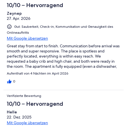
10/10 – Hervorragend
Zeynep
27. Apr. 2026
Gut: Sauberkeit, Check-in, Kommunikation und Genauigkeit des
Onlineauftritts
Mit Google übersetzen
Great stay from start to finish. Communication before arrival was
smooth and super responsive. The place is spotless and
perfectly located, everything is within easy reach. We
requested a baby crib and high chair, and both were ready in
the room. The apartment is fully equipped (even a dishwasher,
iron, and ironing board), which made traveling with a baby so
Aufenthalt von 4 Nächten im April 2026
much easier. Only thing to note: there’s no elevator and quite a
few stairs, so if you’re coming with a stroller, go for a ground
0
floor unit if available.
Verifizierte Bewertung
10/10 – Hervorragend
Helle
22. Dez. 2025
Mit Google übersetzen