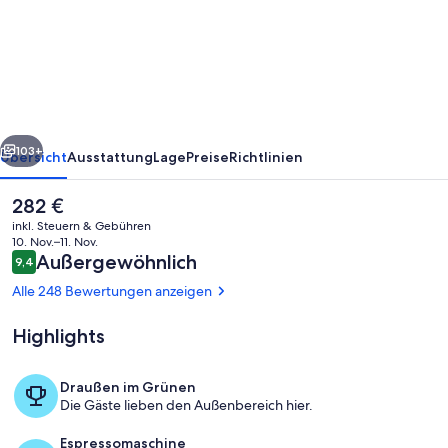
Apartment
Hotel
rück
Weiter
103+
Übersicht
Ausstattung
Lage
Preise
Richtlinien
Der
282 €
aktuelle
inkl. Steuern & Gebühren
Preis
10. Nov.–11. Nov.
beträgt
Bewertungen
Außergewöhnlich
9,4
9,4 von 10.
282 €.
Alle 248 Bewertungen anzeigen
Highlights
Dachterrasse
Draußen im Grünen
Die Gäste lieben den Außenbereich hier.
Espressomaschine