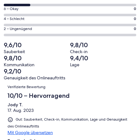
insgesamt
geöffnet
von
15
0
6 – Okay
0
insgesamt
Gästebewertungen
von
15
0
4 – Schlecht
0
haben
insgesamt
Gästebewertungen
von
eine
15
0
2 – Ungenügend
0
haben
insgesamt
Bewertung
Gästebewertungen
von
eine
15
von
haben
insgesamt
9,6/10
9,8/10
Bewertung
Gästebewertungen
10
eine
15
von
haben
Sauberkeit
Check-in
-
Bewertung
Gästebewertungen
9,8/10
9,4/10
8
eine
Hervorragend
von
haben
-
Bewertung
Kommunikation
Lage
6
eine
9,2/10
Gut
von
-
Bewertung
4
Genauigkeit des Onlineauftritts
Okay
von
Bewertungen
-
Verifizierte Bewertung
2
Schlecht
-
10/10 – Hervorragend
Ungenügend
Jody T.
17. Aug. 2023
Gut: Sauberkeit, Check-in, Kommunikation, Lage und Genauigkeit
des Onlineauftritts
Mit Google übersetzen