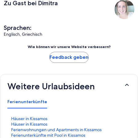
Zu Gast bei Dimitra
Sprachen:
Englisch, Griechisch
Wie können wir unsere Website verbessern?
Feedback geben
Weitere Urlaubsideen
Ferienunterkünfte
L
Häuser in Kissamos
i
L
Häuser in Kissamos
n
i
L
Ferienwohnungen und Apartments in Kissamos
k
n
i
L
Ferienunterkünfte mit Pool in Kissamos