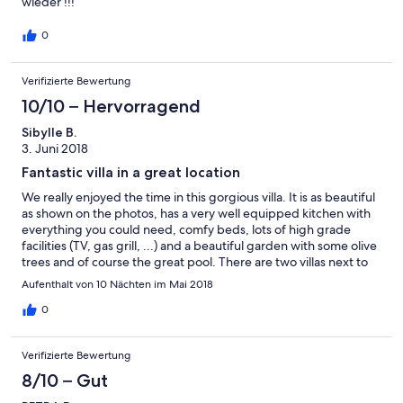
wieder !!!
0
Verifizierte Bewertung
10/10 – Hervorragend
Sibylle B.
3. Juni 2018
Fantastic villa in a great location
We really enjoyed the time in this gorgious villa. It is as beautiful
as shown on the photos, has a very well equipped kitchen with
everything you could need, comfy beds, lots of high grade
facilities (TV, gas grill, ...) and a beautiful garden with some olive
trees and of course the great pool. There are two villas next to
each other, but you do hardly notice the neighbours, as the pool
Aufenthalt von 10 Nächten im Mai 2018
and outdoor areas are separated. Dimitra was extremely friendly
and helpful and gave us lots of information and
0
recommendations for places to visit and good tavernas nearby.
Thanks a lot, Dimitra! The great Falassarna beach is a short drive
Verifizierte Bewertung
away and there is a bakery and 2 small supermarkets at about 1.5
km and the next tavern not much further, but you will surely
8/10 – Gut
need a car, as the region is rural with lots of olive trees, which