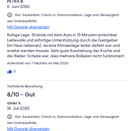
PETRA B.
makes it very calm and relaxing.
6. Juni 2026
Gut: Sauberkeit, Check-in, Kommunikation, Lage und Genauigkeit
des Onlineauftritts
Mit Google übersetzen
Ruhige Lage. Strände mit dem Auto in 15 Minuten erreichbar.
Liebevolle und sofortige Unterstützung durch die Gastgeber
(im Haus nebenan), da eine Klimaanlage leider defekt war und
ersetzt werden musste. Sehr gute Ausstattung der Küche und
der Bäder. Schade war, dass mehrere Rolläden nicht funktioniert
haben und man somit auch einen Schlafbereich nicht
Aufenthalt von 7 Nächten im Mai 2026
verdunkeln konnte. Die Betten waren dafür sehr angenehmen
weich und kuschelig. Ein Parkplatz ist direkt am Haus.
0
Verifizierte Bewertung
8/10 – Gut
omer k.
18. Juli 2025
Gut: Sauberkeit, Check-in, Kommunikation, Lage und Genauigkeit
des Onlineauftritts
Mit Google übersetzen