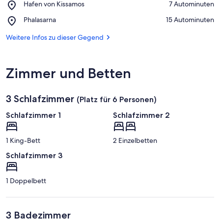
Place,
Hafen von Kissamos
‪7 Autominuten‬
Strand
Hafen
Place,
Phalasarna
‪15 Autominuten‬
von
Phalasarna
Kissamos
Weitere Infos zu dieser Gegend
Zimmer und Betten
3 Schlafzimmer
(Platz für 6 Personen)
Schlafzimmer 1
Schlafzimmer 2
1 King-Bett
2 Einzelbetten
Schlafzimmer 3
1 Doppelbett
3 Badezimmer