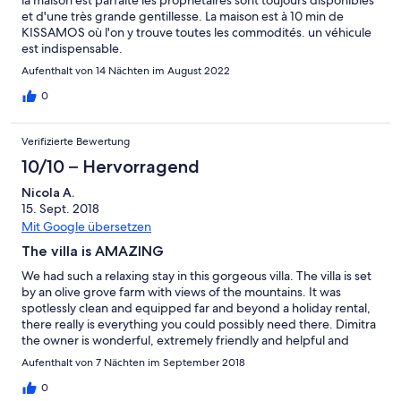
et d'une très grande gentillesse. La maison est à 10 min de
KISSAMOS où l'on y trouve toutes les commodités. un véhicule
est indispensable.
Aufenthalt von 14 Nächten im August 2022
0
Verifizierte Bewertung
10/10 – Hervorragend
Nicola A.
15. Sept. 2018
Mit Google übersetzen
The villa is AMAZING
We had such a relaxing stay in this gorgeous villa. The villa is set
by an olive grove farm with views of the mountains. It was
spotlessly clean and equipped far and beyond a holiday rental,
there really is everything you could possibly need there. Dimitra
the owner is wonderful, extremely friendly and helpful and
couldn’t do enough for us. The villa and surroundings are
Aufenthalt von 7 Nächten im September 2018
extremely peaceful. We returned home completely refreshed
and will definitely be returning.
0