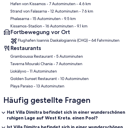
Hafen von Kissamos
- 7 Autominuten
- 4.6 km
Strand von Falasarna
- 12 Autominuten
- 7.6 km
Phalasarna
- 15 Autominuten
- 9.5 km
Kissamos-Stadion
- 16 Autominuten
- 9.1 km
Fortbewegung vor Ort
Flughafen Ioannis Daskalogiannis (CHQ) – 64 Fahrminuten
Restaurants
‪Gramboussa Restaurant - ‬5 Autominuten
‪Taverna Mouraki Chania - ‬7 Autominuten
‪Liokàlyvo - ‬11 Autominuten
‪Golden Sunset Restaurant - ‬10 Autominuten
‪Playa Paraiso - ‬13 Autominuten
Häufig gestellte Fragen
Hat Villa Dimitra befindet sich in einer wunderschönen
ruhigen Lage auf West Kreta. einen Pool?
Ist Villa Dimitra befindet sich in einer wunderschönen