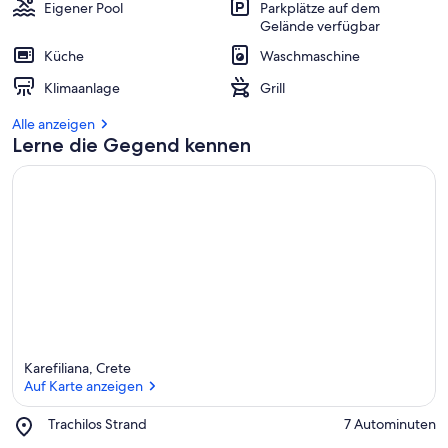
Eigener Pool
Parkplätze auf dem
Gelände verfügbar
Küche
Waschmaschine
Klimaanlage
Grill
Alle anzeigen
Lerne die Gegend kennen
Karefiliana, Crete
Auf Karte anzeigen
Place,
Trachilos Strand
‪7 Autominuten‬
Trachilos
Auf Karte anzeigen