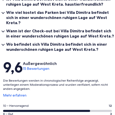
ruhigen Lage auf West Kreta. haustierfreundlich?
Wie viel kostet das Parken bei Villa Dimitra befindet
sich in einer wunderschönen ruhigen Lage auf West
Kreta.?
Wann ist der Check-out bei Villa Dimitra befindet sich
in einer wunderschönen ruhigen Lage auf West Kreta.?
Wo befindet sich Villa Dimitra befindet sich in einer
wunderschönen ruhigen Lage auf West Kreta.?
Bewertungen
9,6
Außergewöhnlich
15 Bewertungen
Die Bewertungen werden in chronologischer Reihenfolge angezeigt,
unterliegen einem Moderationsprozess und wurden verifiziert, sofern nicht
anders angegeben.
Wird
Mehr erfahren
in
einem
12
10 – Hervorragend
12
neuen
von
Fenster
3
8 – Gut
3