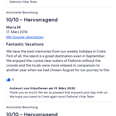
Elafonisi Villas Team
Archivierte Bewertung
10/10 – Hervorragend
Maria M.
17. März 2016
Mit Google übersetzen
Fantastic Vacations
We have the best memories from our weekly holidays in Crete.
First of all, the island is a great destination even in September.
We enjoyed the crystal clear waters of Elafonisi without the
crowds and the locals were more relaxed in comparison to
another year when we had chosen August for our journey to this
amazing island. However, this year we were super excited for
one more reason. Villa Nautilus made our stay in Crete
0
unforgettable. The location was excellent, the pool, the interiors
and the privacy, all deserve our five star rating! I must say, that
Antwort von VrboOwner am 19. März 2020
Thank you so much! We are so pleased that enjoyed your stay with us!
the few times we decided that we were very tired to go out, we
We hope you travel to Crete again soon! Elafonisi Villas Team
enjoyed staying in, playing in the pool with the kids or simply
relaxing. The restaurant was nearby and we had easy and quick
access to great food (an important factor when you have
Archivierte Bewertung
children). We are very happy to have met the people from
10/10 – Hervorragend