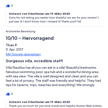
0
Antwort von VrboOwner am 19. März 2020
Sorry for not telling you earlier how thankful we are for your review! I
just saw it! I don't know how I missed it! Thank you!!! NZ
Archivierte Bewertung
10/10 – Hervorragend
Than P.
9. Apr. 2017
Mit Google übersetzen
Gorgeous villa, incredible staff!
Villa Nautilus has all you can ask in a villa! Beautiful bedrooms,
fabulous swimming pool, spa tub and a wonderful dining area
with sea view. The villa is well designed and clean and you can
feel a lot of privacy. The staff was friendly and helpful. They had
tips for taverns, trips, beaches and everything! We strongly
recommend the place to families. Although the weather was
rainy (3 days out of 7 was raining), villa Nautilus made our
0
vacation even better! Thank you so much!
Antwort von VrboOwner am 19. März 2020
Thank you so much for you kind words and helpful review! Best wishes,