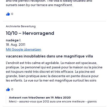
and the perfect reception. The villa is ideally situated and
must have asked me a hundred times when we will go back to
sunsets seen by our terrace are magnificent.
our 'pool house' and I couldn't agree more --I can't wait to go
back one day!
0
Archivierte Bewertung
10/10 – Hervorragend
nadège l.
18. Aug. 2011
Mit Google übersetzen
vacances inoubliables dans une magnifique villa
L'endroit est très calme et agréable. La maison est spacieuse,
pratique. Le personnel qui est passé pour la maison ou la piscine
est toujours resté très discret et très efficace. La piscine est
grande, bien pratique avec la descente en pente douce pour
les enfants. La vue sur la mer est magnifique surtout les soirs
avec les couchers de soleil.
0
Antwort von VrboOwner am 19. März 2020
Merci - assurez-vous que 2012 aura une encore meilleure - giannis