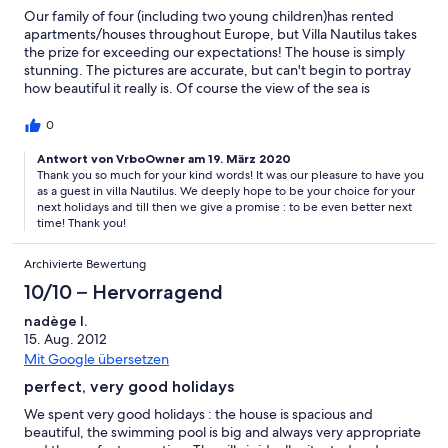
Our family of four (including two young children)has rented
apartments/houses throughout Europe, but Villa Nautilus takes
the prize for exceeding our expectations! The house is simply
stunning. The pictures are accurate, but can't begin to portray
how beautiful it really is. Of course the view of the sea is
breathtaking, but the villa itself is very tastefully decorated and
extremely comfortable. The small kitchen is very well stocked,
0
and the comfy couch gave our family a place to curl up at the
end of our adventure-filled days. The villa was also impeccably
Antwort von VrboOwner am 19. März 2020
Thank you so much for your kind words! It was our pleasure to have you
clean, and included the luxuries usually found in nice hotels like
as a guest in villa Nautilus. We deeply hope to be your choice for your
fluffy towels and duvets and even complimentary toiletries. The
next holidays and till then we give a promise : to be even better next
location was great. Though remote, the beautiful pink-sand
time! Thank you!
beaches of Elafonisi are a short drive away. And the remote
location of the village added to the adventure! Luckily, within a
Archivierte Bewertung
few minutes walk from the villa, you will end up at a fantastic
Traverna, and will be dazzled by whatever Yanni decides to cook
10/10 – Hervorragend
up that evening. Again -- amazing. I was also extremely
nadège l.
impressed by the staff at Innahorion Villas. Everyone, from the
15. Aug. 2012
very helpful and friendly Natasa who walked us through our
holiday from the planning stage through our enchanting stay, to
Mit Google übersetzen
the 'handyman' who lives near the villa and was there to help us
perfect, very good holidays
with what ever questions we had about the property. The
customer service could not have been better. I whole-heartedly
We spent very good holidays : the house is spacious and
recommend this villa. It would be great for families with children
beautiful, the swimming pool is big and always very appropriate
young or old, or a group of friends traveling together. My kids