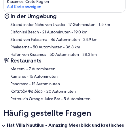
Kissamos, Crete Region
Auf Karte anzeigen
In der Umgebung
Karte
Strand in der Nähe von Livadia
- 17 Gehminuten
- 1.5 km
Elafonissi Beach
- 21 Autominuten
- 19.0 km
Strand von Falasarna
- 46 Autominuten
- 34.9 km
Phalasarna
- 50 Autominuten
- 36.8 km
Hafen von Kissamos
- 50 Autominuten
- 38.3 km
Restaurants
‪Meltemi - ‬7 Autominuten
‪Kamares - ‬16 Autominuten
‪Panorama - ‬12 Autominuten
‪Καπετάν Φειδίας - ‬20 Autominuten
‪Petroula’s Orange Juice Bar - ‬5 Autominuten
Häufig gestellte Fragen
Hat Villa Nautilus - Amazing Meerblick und kretisches