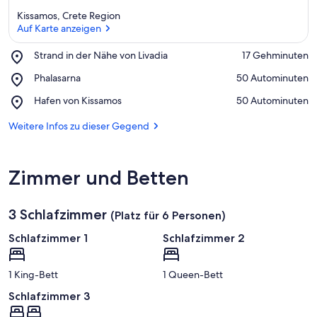
Kissamos, Crete Region
Auf Karte anzeigen
Place,
Strand in der Nähe von Livadia
‪17 Gehminuten‬
Strand
Auf Karte anzeigen
Place,
Phalasarna
‪50 Autominuten‬
in
Phalasarna
der
Place,
Hafen von Kissamos
‪50 Autominuten‬
Nähe
Hafen
von
von
Weitere Infos zu dieser Gegend
Livadia
Kissamos
Zimmer und Betten
3 Schlafzimmer
(Platz für 6 Personen)
Schlafzimmer 1
Schlafzimmer 2
1 King-Bett
1 Queen-Bett
Schlafzimmer 3