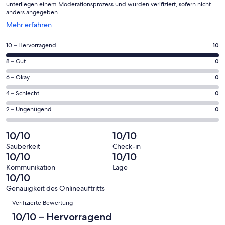
unterliegen einem Moderationsprozess und wurden verifiziert, sofern nicht
anders angegeben.
Wird
Mehr erfahren
in
einem
10
10 – Hervorragend
10
neuen
von
Fenster
0
8 – Gut
0
insgesamt
geöffnet
von
10
0
6 – Okay
0
insgesamt
Gästebewertungen
von
10
0
4 – Schlecht
0
haben
insgesamt
Gästebewertungen
von
eine
10
0
2 – Ungenügend
0
haben
insgesamt
Bewertung
Gästebewertungen
von
eine
10
von
haben
insgesamt
10/10
10/10
Bewertung
Gästebewertungen
10
eine
10
von
haben
Sauberkeit
Check-in
-
Bewertung
Gästebewertungen
10/10
10/10
8
eine
Hervorragend
von
haben
-
Bewertung
Kommunikation
Lage
6
eine
10/10
Gut
von
-
Bewertung
4
Genauigkeit des Onlineauftritts
Okay
von
Bewertungen
-
Verifizierte Bewertung
2
Schlecht
-
10/10 – Hervorragend