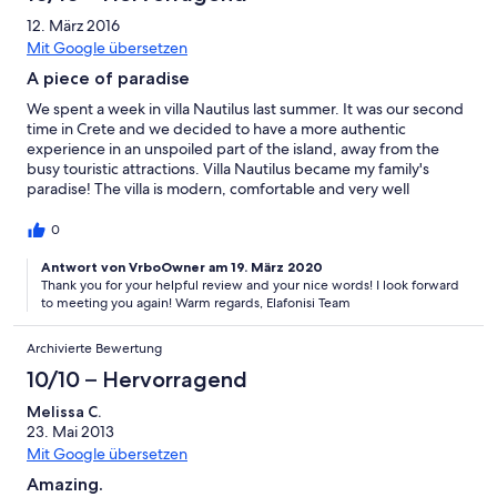
Elafonisi Villas and we look forward to be back in a couple of
years. I hope that we will be lucky enough to find Villa Nautilus
12. März 2016
available again. Until then, many thanks to Natasa and Grigoris
Mit Google übersetzen
for their discreet and continuous support whenever we needed
A piece of paradise
help. We fully recommend staying at Villa Nautilus.
We spent a week in villa Nautilus last summer. It was our second
time in Crete and we decided to have a more authentic
experience in an unspoiled part of the island, away from the
busy touristic attractions. Villa Nautilus became my family's
paradise! The villa is modern, comfortable and very well
maintained. We enjoyed the sea view of the villa but above all
we charge our batteries with sun! The orientation of the villa is
0
such that allows the guests to enjoy the sun all day long from
early morning to sunset! For children the place was a reveal of a
Antwort von VrboOwner am 19. März 2020
Thank you for your helpful review and your nice words! I look forward
natural way of living! We were picking up the eggs from chicken
to meeting you again! Warm regards, Elafonisi Team
almost daily and mr. Gregory (the maintainer) used to bring us
tomatoes and fresh onions from his own garden! We had a
wonderful time in this house! My children keep asking when we
Archivierte Bewertung
return to our "pool" and I promised them that we will be back
10/10 – Hervorragend
soon...
Melissa C.
23. Mai 2013
Mit Google übersetzen
Amazing.