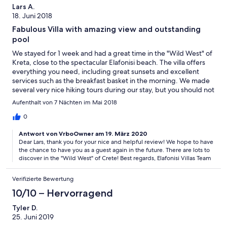
Ungenügend
Lars A.
18. Juni 2018
Fabulous Villa with amazing view and outstanding
pool
We stayed for 1 week and had a great time in the "Wild West" of
Kreta, close to the spectacular Elafonisi beach. The villa offers
everything you need, including great sunsets and excellent
services such as the breakfast basket in the morning. We made
several very nice hiking tours during our stay, but you should not
be afraid of driving on small curvy roads.
Aufenthalt von 7 Nächten im Mai 2018
0
Antwort von VrboOwner am 19. März 2020
Dear Lars, thank you for your nice and helpful review! We hope to have
the chance to have you as a guest again in the future. There are lots to
discover in the "Wild West" of Crete! Best regards, Elafonisi Villas Team
Verifizierte Bewertung
10/10 – Hervorragend
Tyler D.
25. Juni 2019