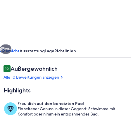
Nautilus
-
Amazing
Meerblick
und
rück
Weiter
kretisches
23+
Übersicht
Ausstattung
Lage
Richtlinien
Frühstück
inklusive
Bewertungen
Außergewöhnlich
10
10 von 10.
Alle 10 Bewertungen anzeigen
Highlights
Freu dich auf den beheizten Pool
Ein seltener Genuss in dieser Gegend: Schwimme mit
Pool
Komfort oder nimm ein entspannendes Bad.