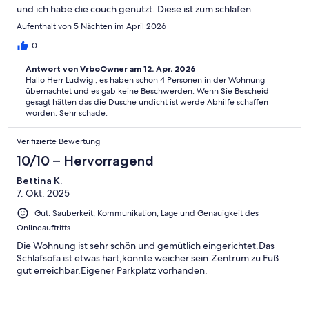
und ich habe die couch genutzt. Diese ist zum schlafen
ungeeignet und sehr unbequem. Also für 2 Personen ist es
Aufenthalt von 5 Nächten im April 2026
perfekt, für mehr eher nicht. Die Dusche leckt an den ecken,
also muss man sich ein großes Handtuch auf den boden legen.
0
Sonst war alles in Ordnung.
Antwort von VrboOwner am 12. Apr. 2026
Hallo Herr Ludwig , es haben schon 4 Personen in der Wohnung
übernachtet und es gab keine Beschwerden. Wenn Sie Bescheid
gesagt hätten das die Dusche undicht ist werde Abhilfe schaffen
worden. Sehr schade.
Verifizierte Bewertung
10/10 – Hervorragend
Bettina K.
7. Okt. 2025
Gut: Sauberkeit, Kommunikation, Lage und Genauigkeit des
Onlineauftritts
Die Wohnung ist sehr schön und gemütlich eingerichtet.Das
Schlafsofa ist etwas hart,könnte weicher sein.Zentrum zu Fuß
gut erreichbar.Eigener Parkplatz vorhanden.