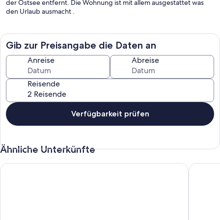
der Ostsee entfernt. Die Wohnung ist mit allem ausgestattet was
den Urlaub ausmacht .
Gib zur Preisangabe die Daten an
Anreise
Abreise
Reisende
Verfügbarkeit prüfen
Ähnliche Unterkünfte
Haus Meeresrauschen Appartement 8
Ferienwo