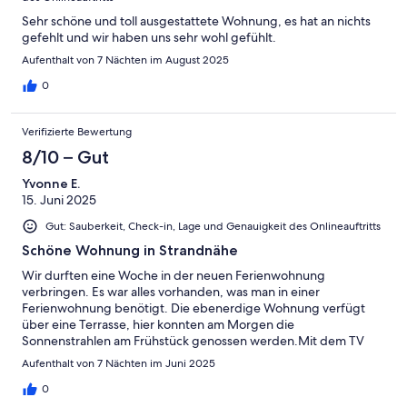
Sehr schöne und toll ausgestattete Wohnung, es hat an nichts
gefehlt und wir haben uns sehr wohl gefühlt.
Aufenthalt von 7 Nächten im August 2025
0
Verifizierte Bewertung
8/10 – Gut
Yvonne E.
15. Juni 2025
Gut: Sauberkeit, Check-in, Lage und Genauigkeit des Onlineauftritts
Schöne Wohnung in Strandnähe
Wir durften eine Woche in der neuen Ferienwohnung
verbringen. Es war alles vorhanden, was man in einer
Ferienwohnung benötigt. Die ebenerdige Wohnung verfügt
über eine Terrasse, hier konnten am Morgen die
Sonnenstrahlen am Frühstück genossen werden.Mit dem TV
sind wir leider nicht zurecht gekommen, dieser verfügte einen
Aufenthalt von 7 Nächten im Juni 2025
Amazon Fire tv Stick. Auf Anfrage wurde uns ein Antennenkabel
vorbei gebracht, wir konnten keine normalen Programme
0
empfangen.Das Auto darf 1,50m Höhe nicht überschreiten,