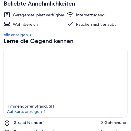
Beliebte Annehmlichkeiten
Garagenstellplatz verfügbar
Internetzugang
Wohnbereich
Rauchen nicht erlaubt
Alle anzeigen
Lerne die Gegend kennen
Timmendorfer Strand, SH
Auf Karte anzeigen
Place,
Strand Niendorf
‪3 Gehminuten‬
Strand
Auf Karte anzeigen