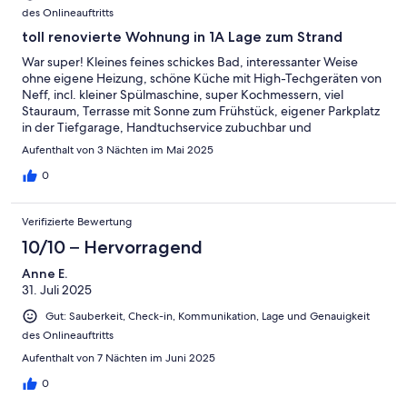
des Onlineauftritts
toll renovierte Wohnung in 1A Lage zum Strand
War super! Kleines feines schickes Bad, interessanter Weise
ohne eigene Heizung, schöne Küche mit High-Techgeräten von
Neff, incl. kleiner Spülmaschine, super Kochmessern, viel
Stauraum, Terrasse mit Sonne zum Frühstück, eigener Parkplatz
in der Tiefgarage, Handtuchservice zubuchbar und
Verbrauchsartikel aus dem Hygienebereich ausreichend
Aufenthalt von 3 Nächten im Mai 2025
vorhanden! Großes Boxspringbett mit fester Matratze und
warmen Decken, Rolladen und Insektenschutz vorhanden,
0
Wohnung für sehr große Menschen gut geeignet, für
normalwüchsige wie mich gab es einen Tritthocker.
Verifizierte Bewertung
Sympathische Geschirr- und Dekoauswahl. Für
Audiounterhaltung stand eine Bluetoothbox bereit und ein paar
10/10 – Hervorragend
Würfel- und Kartenspiele waren vorhanden. Besonders wertvoll
Anne E.
war für mich die Fahrradwanderkarte. Ich habe mich sehr wohl
31. Juli 2025
gefühlt dort. Ruhige Lage in einer großen Wohnanlage, Weg
zum Naturstrand ca. 200m. Sehr freundlicher Kontakt mit der
Gut: Sauberkeit, Check-in, Kommunikation, Lage und Genauigkeit
Verwalterin.Die Küchenausstattung könnte noch um den ein
des Onlineauftritts
oder anderen Gegenstand erweitert werden. Für einen
längeren Aufenthalt hätte ich Messbecher/Waage,
Aufenthalt von 7 Nächten im Juni 2025
Handrührgerät, Pürierstab, Zitruspresse, Teekanne und -sieb
0
vermisst. Salz- und Pfefferstreuer habe ich ebenfalls nicht
finden können. Für die Gartenmöbel wären Auflagen toll und