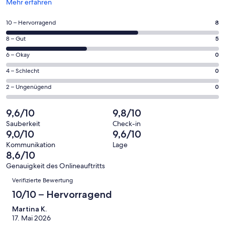
Wird
Mehr erfahren
in
einem
8
10 – Hervorragend
8
neuen
von
Fenster
5
8 – Gut
5
insgesamt
geöffnet
von
13
0
6 – Okay
0
insgesamt
Gästebewertungen
von
13
0
4 – Schlecht
0
haben
insgesamt
Gästebewertungen
von
eine
13
0
2 – Ungenügend
0
haben
insgesamt
Bewertung
Gästebewertungen
von
eine
13
von
haben
insgesamt
9,6/10
9,8/10
Bewertung
Gästebewertungen
10
eine
13
von
haben
Sauberkeit
Check-in
-
Bewertung
Gästebewertungen
9,0/10
9,6/10
8
eine
Hervorragend
von
haben
-
Bewertung
Kommunikation
Lage
6
eine
8,6/10
Gut
von
-
Bewertung
4
Genauigkeit des Onlineauftritts
Okay
von
Bewertungen
-
Verifizierte Bewertung
2
Schlecht
-
10/10 – Hervorragend
Ungenügend
Martina K.
17. Mai 2026