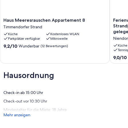
Haus
Ferien
Haus Meeresrauschen Appartement 8
Ferien
Meeresrauschen
direkt
Strand
Timmendorfer Strand
Appartement
an
gelege
Küche
Kostenloses WLAN
8
der
Niendor
Parkplätze verfügbar
Mikrowelle
Timmendorfer
Strandp
Strand
in
9.2
9,2/10
Küche
Wunderbar
(12 Bewertungen)
der
Tennis
von
1.
10,
9.0
9,0/10
Reihe
Wunderbar,
von
zum
(12
10,
Strand
Bewertungen)
Wunder
Hausordnung
gelegen
(132
Niendor
Bewert
Check-in ab 15:00 Uhr
Check-out vor 10:30 Uhr
Mindestalter für die Miete: 18 Jahre
Mehr anzeigen