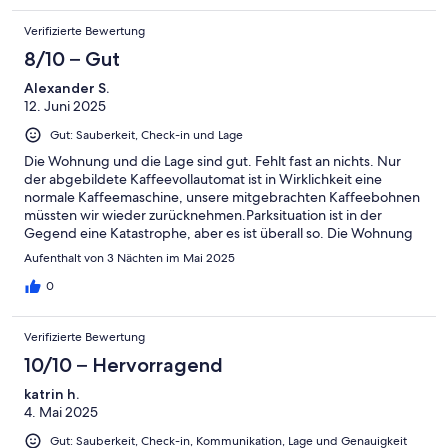
sonst kann der dazugehörige Parkplatz in der TG nicht benutzt
Verifizierte Bewertung
werden und ein Parkplatz in Niendorf muss gesucht werden.Alls
in allem durften wir eine schöne Woche in Niendorf verbringen.
8/10 – Gut
Alexander S.
12. Juni 2025
Gut: Sauberkeit, Check-in und Lage
Die Wohnung und die Lage sind gut. Fehlt fast an nichts. Nur
der abgebildete Kaffeevollautomat ist in Wirklichkeit eine
normale Kaffeemaschine, unsere mitgebrachten Kaffeebohnen
müssten wir wieder zurücknehmen.Parksituation ist in der
Gegend eine Katastrophe, aber es ist überall so. Die Wohnung
hat zwar einen Tiefgaragenplatz, ABER mit Autolift, also die 3m
Aufenthalt von 3 Nächten im Mai 2025
Höhe der Garage wird auf 2 Autos aufgeteilt,
dementsprechend nur für Autos unter 1,5m Höhe! p.s. bitte
0
bestellt nichts bei Feuerstein, ist ein Drecksladen, unsere
Bewertung ist bei "Maps".
Verifizierte Bewertung
10/10 – Hervorragend
katrin h.
4. Mai 2025
Gut: Sauberkeit, Check-in, Kommunikation, Lage und Genauigkeit