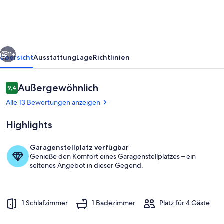
bis
zur
Ostsee
rück
Weiter
11+
Übersicht
Ausstattung
Lage
Richtlinien
Bewertungen
Außergewöhnlich
9,4
9,4 von 10.
Alle 13 Bewertungen anzeigen
Highlights
Garagenstellplatz verfügbar
Genieße den Komfort eines Garagenstellplatzes – ein
Essecke
seltenes Angebot in dieser Gegend.
1 Schlafzimmer
1 Badezimmer
Platz für 4 Gäste