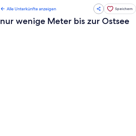
Alle Unterkünfte anzeigen
Speichern
nur wenige Meter bis zur Ostsee
Fotogalerie
von
nur
wenige
Meter