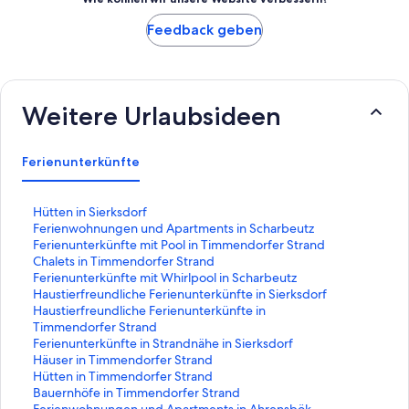
Feedback geben
Weitere Urlaubsideen
Ferienunterkünfte
L
Hütten in Sierksdorf
i
L
Ferienwohnungen und Apartments in Scharbeutz
n
i
L
Ferienunterkünfte mit Pool in Timmendorfer Strand
k
n
i
L
Chalets in Timmendorfer Strand
,
k
n
i
L
Ferienunterkünfte mit Whirlpool in Scharbeutz
d
,
k
n
i
L
Haustierfreundliche Ferienunterkünfte in Sierksdorf
e
d
,
k
n
i
L
Haustierfreundliche Ferienunterkünfte in
r
e
d
,
k
n
i
Timmendorfer Strand
d
r
e
d
,
k
n
L
Ferienunterkünfte in Strandnähe in Sierksdorf
i
d
r
e
d
,
k
i
L
Häuser in Timmendorfer Strand
e
i
d
r
e
d
,
n
i
L
Hütten in Timmendorfer Strand
f
e
i
d
r
e
d
k
n
i
L
Bauernhöfe in Timmendorfer Strand
o
f
e
i
d
r
e
,
k
n
i
L