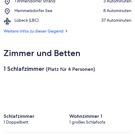
Place,
Timmendorfer Strand
‪3 Autominuten‬
Niendorf
Timmendorfer
Place,
Hemmelsdorfer See
‪8 Autominuten‬
Strand
Hemmelsdorfer
Airport,
Lübeck (LBC)
‪37 Autominuten‬
See
Lübeck
(LBC)
Weitere Infos zu dieser Gegend
Zimmer und Betten
1 Schlafzimmer
(Platz für 4 Personen)
Schlafzimmer
Wohnzimmer 1
1 Doppelbett
1 großes Schlafsofa