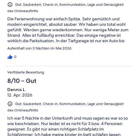
Gut: Sauberkeit, Check-in, Kommunikation, Lage und Genauigkeit
des Onlineauftritts
Die Ferienwohnung war einfach Spitze. Sehr gemütlich und
modern eingerichtet, absolut sauber. Wir haben uns total wohl
gefühlt. Werden gerne wiederkommen. Nur wenige Meter zum
Strand. Alles ist fußläufig erreichbar. Das einzige negative ist
wirklich die Parksituation. In der Tiefgarage ist nur ein Auto bis
150cm möglich. Kontakt zum Vermieter war positiv.
Aufenthalt von 3 Nächten im Mai 2026
0
Verifizierte Bewertung
8/10 – Gut
Dennis L.
12. Apr. 2026
Gut: Sauberkeit, Check-in, Kommunikation, Lage und Genauigkeit
des Onlineauftritts
Ich war 5 Nächte in der Unterkunft und muss sagen es war so so
wie beschrieben. Nur leider ist es nicht für 3 bzw. 4 Personen
geeignet. Es gibt nur einen richtigen Schlafplatz im
Schlafzimmer. Ich habe meine kinder im bett schlafen lassen