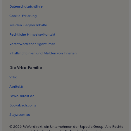
Ferienwohnungen in Pansdorf
Datenschutzrichtlinie
Ferienwohnungen in Wilmsdorf
Cookie-Erklärung
Ferienwohnungen in Travemünde
Melden illegaler Inhalte
Ferienwohnungen in Sierksdorf
Rechtliche Hinweise/Kontakt
Ferienwohnungen in Luschendorf
Verantwortlicher Eigentümer
Ferienwohnungen in Hemmelsdorf
Inhaltsrichtlinien und Melden von Inhalten
Ferienwohnungen in Offendorf
Ferienwohnungen in Schürsdorf
Die Vrbo-Familie
Ferienwohnungen in Hundestrand
Vrbo
Ferienwohnungen in Hemmelsdorfer See
Abritel.fr
Ferienwohnungen in Timmendorfer Strand
FeWo-direkt.de
Ferienwohnungen in Lütt Kiepenbarg
Bookabach.co.nz
Ferienwohnungen in Warnsdorf
Stayz.com.au
Ferienwohnungen in Oeverdiek
Ferienwohnungen in Teutendorf
© 2026 FeWo-direkt, ein Unternehmen der Expedia Group. Alle Rechte