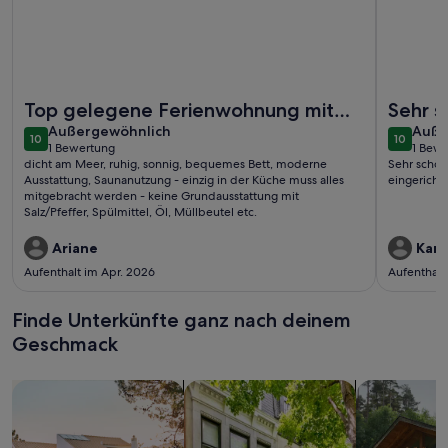
Weitere Infos zu Ferienwohnung 35 im Hotel Royal
Weitere I
Top gelegene Ferienwohnung mit
Sehr 
außergewöhnlich
auße
Sonnenbalkon
Außergewöhnlich
geschm
Auße
10
10
10 von 10
10 von 1
1 Bewertung
1 Bew
einger
(1
(1
dicht am Meer, ruhig, sonnig, bequemes Bett, moderne
Sehr schön
bewertung)
bewe
Ausstattung, Saunanutzung - einzig in der Küche muss alles
eingerichte
mitgebracht werden - keine Grundausstattung mit
Salz/Pfeffer, Spülmittel, Öl, Müllbeutel etc.
Ariane
Karo
Aufenthalt im Apr. 2026
Aufenthalt
Finde Unterkünfte ganz nach deinem
Geschmack
Suche nach Ferienhäusern
Suche nach Ferienwohnungen oder 
Suche nach 