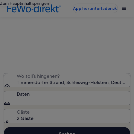
Zum Hauptinhalt springen
App herunterladen
Timmendorfer Strand:
Ferienunterkünfte mit Pool
Wir haben 379 Ferienunterkünfte mit Pool gefunden –
gib deinen Reisezeitraum ein, um die Verfügbarkeit zu
prüfen
Wo soll’s hingehen?
Timmendorfer Strand, Schleswig-Holstein, Deutschla
Daten
Gäste
2 Gäste
Suchen