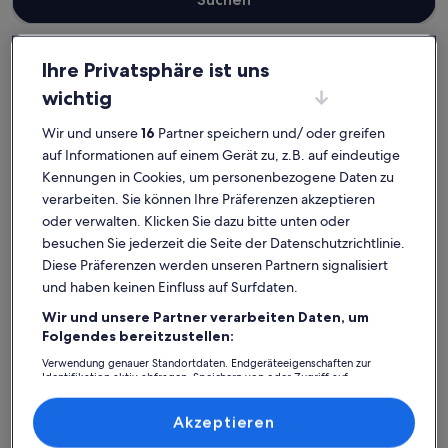
Ihre Privatsphäre ist uns
wichtig
Ostholstein
Ferienunterkünfte mit Pool in Timmendorfer Strand
Timmendorfer Strand: Entdecke
Wir und unsere
16
Partner speichern und/ oder greifen
Ferienunterkünfte mit Pool
auf Informationen auf einem Gerät zu, z.B. auf eindeutige
Kennungen in Cookies, um personenbezogene Daten zu
verarbeiten. Sie können Ihre Präferenzen akzeptieren
Weitere Infos zu Gemütliches, neu renoviertes Luxus-Apar
Weitere 
oder verwalten. Klicken Sie dazu bitte unten oder
besuchen Sie jederzeit die Seite der Datenschutzrichtlinie.
Diese Präferenzen werden unseren Partnern signalisiert
und haben keinen Einfluss auf Surfdaten.
Wir und unsere Partner verarbeiten Daten, um
Folgendes bereitzustellen:
Verwendung genauer Standortdaten. Endgeräteeigenschaften zur
Identifikation aktiv abfragen. Speichern von oder Zugriff auf
Informationen auf einem Endgerät. Personalisierte Werbung und
Inhalte, Messung von Werbeleistung und der Performance von Inhalten,
Zielgruppenforschung sowie Entwicklung und Verbesserung von
Akzeptieren
Angeboten.