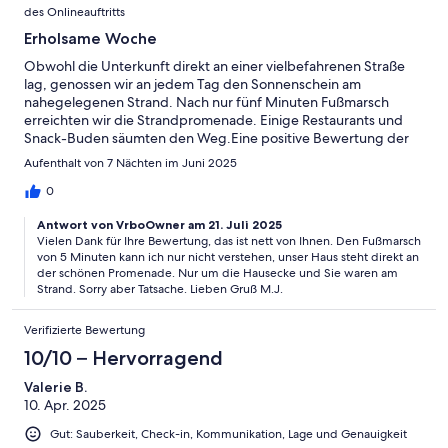
des Onlineauftritts
Erholsame Woche
Obwohl die Unterkunft direkt an einer vielbefahrenen Straße
lag, genossen wir an jedem Tag den Sonnenschein am
nahegelegenen Strand. Nach nur fünf Minuten Fußmarsch
erreichten wir die Strandpromenade. Einige Restaurants und
Snack-Buden säumten den Weg.Eine positive Bewertung der
Unterkunft haben wir auch im Gästebuch verwewigt.
Aufenthalt von 7 Nächten im Juni 2025
0
Antwort von VrboOwner am 21. Juli 2025
Vielen Dank für Ihre Bewertung, das ist nett von Ihnen. Den Fußmarsch
von 5 Minuten kann ich nur nicht verstehen, unser Haus steht direkt an
der schönen Promenade. Nur um die Hausecke und Sie waren am
Strand. Sorry aber Tatsache. Lieben Gruß M.J.
Verifizierte Bewertung
10/10 – Hervorragend
Valerie B.
10. Apr. 2025
Gut: Sauberkeit, Check-in, Kommunikation, Lage und Genauigkeit