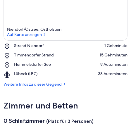
Niendorf/Ostsee, Ostholstein
Auf Karte anzeigen
Place,
Strand Niendorf
‪1 Gehminute‬
Strand
Auf Karte anzeigen
Place,
Timmendorfer Strand
‪15 Gehminuten‬
Niendorf
Timmendorfer
Place,
Hemmelsdorfer See
‪9 Autominuten‬
Strand
Hemmelsdorfer
Airport,
Lübeck (LBC)
‪38 Autominuten‬
See
Lübeck
(LBC)
Weitere Infos zu dieser Gegend
Zimmer und Betten
0 Schlafzimmer
(Platz für 3 Personen)