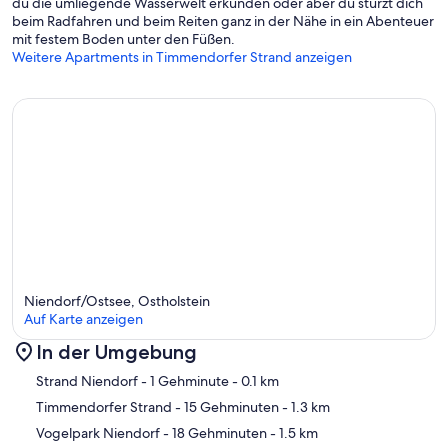
du die umliegende Wasserwelt erkunden oder aber du stürzt dich
beim Radfahren und beim Reiten ganz in der Nähe in ein Abenteuer
mit festem Boden unter den Füßen.
Weitere Apartments in Timmendorfer Strand anzeigen
Niendorf/Ostsee, Ostholstein
Auf Karte anzeigen
In der Umgebung
Karte
Strand Niendorf
- 1 Gehminute
- 0.1 km
Timmendorfer Strand
- 15 Gehminuten
- 1.3 km
Vogelpark Niendorf
- 18 Gehminuten
- 1.5 km