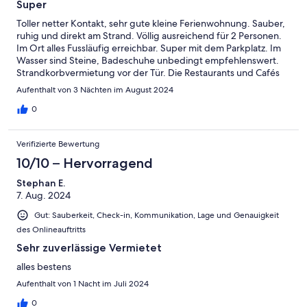
Super
Toller netter Kontakt, sehr gute kleine Ferienwohnung. Sauber,
ruhig und direkt am Strand. Völlig ausreichend für 2 Personen.
Im Ort alles Fussläufig erreichbar. Super mit dem Parkplatz. Im
Wasser sind Steine, Badeschuhe unbedingt empfehlenswert.
Strandkorbvermietung vor der Tür. Die Restaurants und Cafés
sehen lieber Bargeld. Mit Apple Pay kommt man leider nicht
Aufenthalt von 3 Nächten im August 2024
weit.
0
Verifizierte Bewertung
10/10 – Hervorragend
Stephan E.
7. Aug. 2024
Gut: Sauberkeit, Check-in, Kommunikation, Lage und Genauigkeit
des Onlineauftritts
Sehr zuverlässige Vermietet
alles bestens
Aufenthalt von 1 Nacht im Juli 2024
0