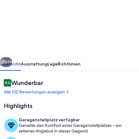
von
Ferienwohnung
direkt
an
der
Strandpromenade,
in
rück
Weiter
der
27+
Übersicht
Ausstattung
Lage
Richtlinien
1.
Reihe
Bewertungen
Wunderbar
9,0
9,0 von 10.
zum
Alle 132 Bewertungen anzeigen
Strand
Highlights
gelegen.
Garagenstellplatz verfügbar
Genieße den Komfort eines Garagenstellplatzes – ein
Außenbereich
seltenes Angebot in dieser Gegend.