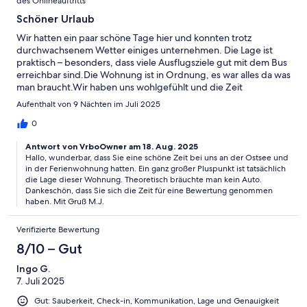
des Onlineauftritts
Schöner Urlaub
Wir hatten ein paar schöne Tage hier und konnten trotz
durchwachsenem Wetter einiges unternehmen. Die Lage ist
praktisch – besonders, dass viele Ausflugsziele gut mit dem Bus
erreichbar sind.Die Wohnung ist in Ordnung, es war alles da was
man braucht.Wir haben uns wohlgefühlt und die Zeit
genossen.Vielen Dank für die Unterkunft!
Aufenthalt von 9 Nächten im Juli 2025
0
Antwort von VrboOwner am 18. Aug. 2025
Hallo, wunderbar, dass Sie eine schöne Zeit bei uns an der Ostsee und
in der Ferienwohnung hatten. Ein ganz großer Pluspunkt ist tatsächlich
die Lage dieser Wohnung. Theoretisch bräuchte man kein Auto.
Dankeschön, dass Sie sich die Zeit für eine Bewertung genommen
haben. Mit Gruß M.J.
Verifizierte Bewertung
8/10 – Gut
Ingo G.
7. Juli 2025
Gut: Sauberkeit, Check-in, Kommunikation, Lage und Genauigkeit