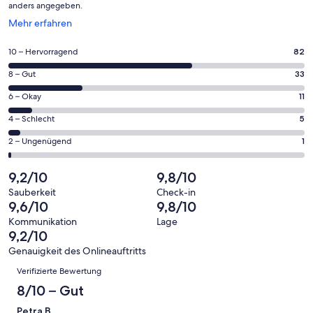
anders angegeben.
Wird
Mehr erfahren
in
einem
82
10 – Hervorragend
82
neuen
von
Fenster
33
8 – Gut
33
insgesamt
geöffnet
von
132
11
6 – Okay
11
insgesamt
Gästebewertungen
von
132
5
4 – Schlecht
5
haben
insgesamt
Gästebewertungen
von
eine
132
1
2 – Ungenügend
1
haben
insgesamt
Bewertung
Gästebewertungen
von
eine
132
von
haben
insgesamt
9,2/10
9,8/10
Bewertung
Gästebewertungen
10
eine
132
von
haben
Sauberkeit
Check-in
-
Bewertung
Gästebewertungen
9,6/10
9,8/10
8
eine
Hervorragend
von
haben
-
Bewertung
Kommunikation
Lage
6
eine
9,2/10
Gut
von
-
Bewertung
4
Genauigkeit des Onlineauftritts
Okay
von
Bewertungen
-
Verifizierte Bewertung
2
Schlecht
-
8/10 – Gut
Ungenügend
Petra B.