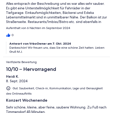
Alles entsprach der Beschreibung und es war alles sehr sauber.
Es gibt eine Unterstellmöglichkeit für Fahrräder in der
Tiefgarage. Einkaufsmöglichkeiten, Bäckerei und Edeka
Lebensmittelmarkt sind in unmittelbarer Nähe. Der Balkon ist zur
Straßenseite. Restaurants/Imbiss/Bistro etc. sind ebenfalls in
unmittelbarer Nähe 👍👍. Wir hatten eine sehr schöne Woche in
Aufenthalt von 6 Nächten im September 2024
Niendorf.😎😎
0
Antwort von VrboOwner am 7. Okt. 2024
Dankeschön! Wir freuen uns, dass Sie eine schöne Zeit hatten. Lieben
Gruß M.J.
Verifizierte Bewertung
10/10 – Hervorragend
Heidi K.
8. Sept. 2024
Gut: Sauberkeit, Check-in, Kommunikation, Lage und Genauigkeit
des Onlineauftritts
Konzert Wochenende
Sehr schöne, kleine, aber feine, saubere Wohnung. Zu Fuß nach
Timmendorf 45 Minuten.