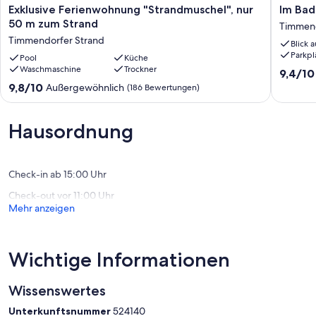
Exklusive
Im
Exklusive Ferienwohnung "Strandmuschel", nur
Im Bad
Ferienwohnung
Badema
50 m zum Strand
Timmend
"Strandmuschel",
an
Timmendorfer Strand
Blick 
nur
den
Parkpl
50
Pool
Küche
Strand
Waschmaschine
Trockner
m
....
9.4
9,4/10
zum
Timmen
von
9.8
9,8/10
Außergewöhnlich
(186 Bewertungen)
Strand
Strand
10,
von
Timmendorfer
Außerge
10,
Strand
(161
Außergewöhnlich,
Hausordnung
Bewert
(186
Bewertungen)
Check-in ab 15:00 Uhr
Check-out vor 11:00 Uhr
Mehr anzeigen
Wichtige Informationen
Wissenswertes
Unterkunftsnummer
524140