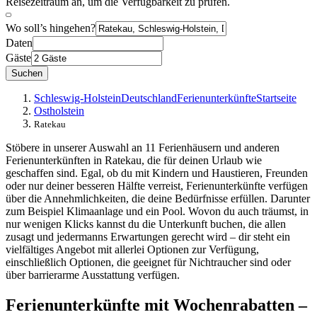
Reisezeitraum an, um die Verfügbarkeit zu prüfen.
Wo soll’s hingehen?
Daten
Gäste
Suchen
Schleswig-Holstein
Deutschland
Ferienunterkünfte
Startseite
Ostholstein
Ratekau
Stöbere in unserer Auswahl an 11 Ferienhäusern und anderen
Ferienunterkünften in Ratekau, die für deinen Urlaub wie
geschaffen sind. Egal, ob du mit Kindern und Haustieren, Freunden
oder nur deiner besseren Hälfte verreist, Ferienunterkünfte verfügen
über die Annehmlichkeiten, die deine Bedürfnisse erfüllen. Darunter
zum Beispiel Klimaanlage und ein Pool. Wovon du auch träumst, in
nur wenigen Klicks kannst du die Unterkunft buchen, die allen
zusagt und jedermanns Erwartungen gerecht wird – dir steht ein
vielfältiges Angebot mit allerlei Optionen zur Verfügung,
einschließlich Optionen, die geeignet für Nichtraucher sind oder
über barrierarme Ausstattung verfügen.
Ferienunterkünfte mit Wochenrabatten –