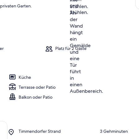
privaten Garten.
er
Platz für 2 Gäste
Küche
Terrasse oder Patio
Balkon oder Patio
Place,
Timmendorfer Strand
‪3 Gehminuten‬
Timmendorfer