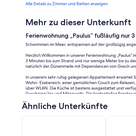
Alle Details zu Zimmer und Betten anzeigen
Mehr zu dieser Unterkunft
Ferienwohnung „Paulus“ fußläufig nur 3
Schwimmen im Meer, entspannen auf der großzügig angel
Herzlich Willkommen in unserer Ferienwohnung „Paulus“ im
3 Minuten bis zum Strand und nur wenige Meter bis zu de
natürlich der Dünenmeile mit Dependancen von Gosch un
In unserem sehr ruhig gelegenen Appartement erwartet S
Wohn- Essbereich, einer gemütlichen Couch zum Relaxen,
über WLAN. Die Küche ist bestens ausgestattet und verfü
Geschirrspüler und Mikrowelle. Die bodentiefen Fenster g
Morgen Ihren frischen Kaffee auf der großzügig angelegt
Ähnliche Unterkünfte
Strandkorb und einer Markise ausgestattet ist. Genießen 
Das kleine Schlafzimmer verfügt über ein Doppelbett (16
Exklusive Ferienwohnung "Strandmuschel", nur 50 
Ferienwohnun
Kleiderschrank. Kinderreisebettchen, Hochstuhl und Rausf
Es erwartet Sie ein modernes und hochwertiges Bad mit Fen