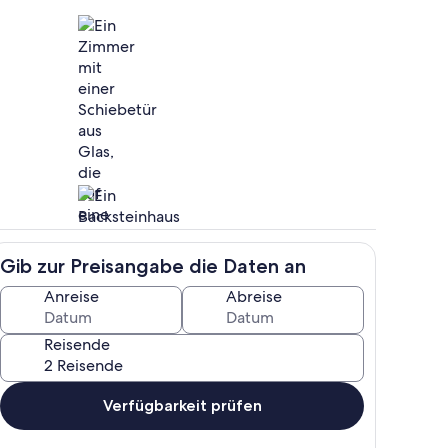
 Wohn- Essbereich auf die schöne und großeTerrasse
Schlafzimmer - Blick ins Grüne
Gib zur Preisangabe die Daten an
 bequemes Sofa für gemütliche Stunden
Wohnungseingang
Anreise
Abreise
Reisende
Verfügbarkeit prüfen