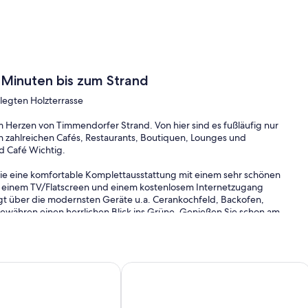
 Minuten bis zum Strand
egten Holzterrasse
 Herzen von Timmendorfer Strand. Von hier sind es fußläufig nur
n zahlreichen Cafés, Restaurants, Boutiquen, Lounges und
d Café Wichtig.
ie eine komfortable Komplettausstattung mit einem sehr schönen
 einem TV/Flatscreen und einem kostenlosem Internetzugang
gt über die modernsten Geräte u.a. Cerankochfeld, Backofen,
ewähren einen herrlichen Blick ins Grüne. Genießen Sie schon am
en Holzterrasse in Südwestausrichtung, die mit Gartenmöbeln,
Sie die Sonne bis in die Abendstunden.
0x200), elektrische Außenjalousien und einen geräumigen
m zum Strand
g Residenz App 812
Komfortable Ferienwohnung mit Sc
allschutz können kostenfrei zur Verfügung gestellt werden.
ster, welches sowohl mit einer Dusche, als auch mit einer