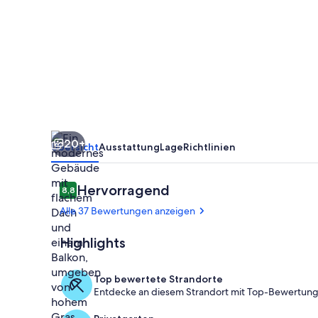
nur
3
Minuten
bis
zum
Strand
20+
Übersicht
Ausstattung
Lage
Richtlinien
Bewertungen
Hervorragend
8,8
8,8 von 10.
Alle 37 Bewertungen anzeigen
Highlights
Unterkunfts
Top bewertete Strandorte
Entdecke an diesem Strandort mit Top-Bewertunge