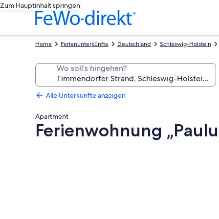
Zum Hauptinhalt springen
Home
Ferienunterkünfte
Deutschland
Schleswig-Holstein
Wo soll’s hingehen?
Alle Unterkünfte anzeigen
Apartment
Ferienwohnung „Paulus
Fotogalerie
von
Ferienwohnung
„Paulus“
fußläufig