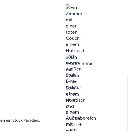
Ausblick vom
schönes und
gelände
n ein Stück Paradies.