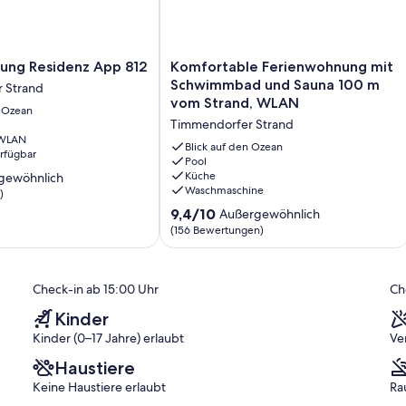
und verfügt über einen separaten Eingangsbereich. Ein Stellplatz
tgebrachte Fahrräder können Sie hier unterstellen.
ng
Komfortable
ung Residenz App 812
Komfortable Ferienwohnung mit
 untergebracht.
Ferienwohnung
Schwimmbad und Sauna 100 m
 Strand
mit
ind im Mietpreis nicht enthalten. Das Geld für die Endreinigung
vom Strand, WLAN
n Ozean
Schwimmbad
ontodaten werden Ihnen rechtzeitig bekanntgegeben.
Timmendorfer Strand
r
und
 WLAN
Sauna
Blick auf den Ozean
erfügbar
100
Pool
Küche
gewöhnlich
m
Waschmaschine
)
vom
Strand,
9.4
9,4/10
Außergewöhnlich
 hier nicht erlaubt.
ich,
WLAN
von
(156 Bewertungen)
Timmendorfer
10,
)
Strand
Außergewöhnlich,
e in Timmendorfer Strand, Niendorf, Scharbeutz und
(156
ttelbarer Lage zur Ostsee einer der beliebtesten Badeorte der
Check-in ab 15:00 Uhr
Ch
Bewertungen)
Kinder
Kinder (0–17 Jahre) erlaubt
Ve
Haustiere
Keine Haustiere erlaubt
Ra