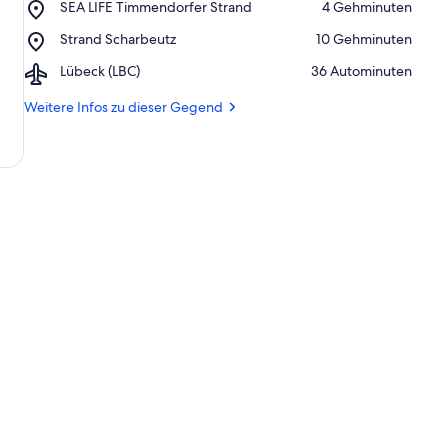
Place,
SEA LIFE Timmendorfer Strand
‪4 Gehminuten‬
Strand
SEA
Place,
Strand Scharbeutz
‪10 Gehminuten‬
LIFE
Strand
Timmendorfer
Airport,
Lübeck (LBC)
‪36 Autominuten‬
Scharbeutz
Strand
Lübeck
(LBC)
Weitere Infos zu dieser Gegend