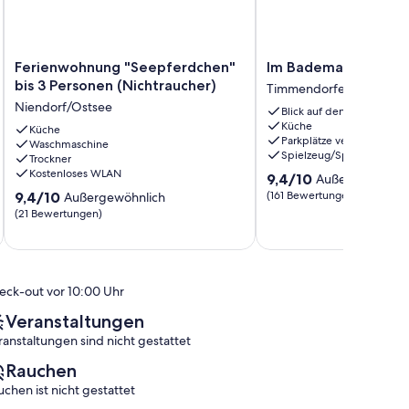
Ferienwohnung
Im
Ferienwohnung "Seepferdchen"
Im Bademantel an den
"Seepferdchen"
Bademantel
bis 3 Personen (Nichtraucher)
Timmendorfer Strand
bis
an
Niendorf/Ostsee
Blick auf den Ozean
3
den
Küche
Personen
Küche
Strand
Parkplätze verfügbar
Waschmaschine
(Nichtraucher)
....
Spielzeug/Spiele
Trockner
Niendorf/Ostsee
Timmendorfer
Kostenloses WLAN
9.4
9,4/10
Außergewöhnli
Strand
von
9.4
9,4/10
(161 Bewertungen)
Außergewöhnlich
10,
von
(21 Bewertungen)
Außergewöhnlich,
10,
(161
Außergewöhnlich,
Bewertungen)
(21
Bewertungen)
eck-out vor 10:00 Uhr
Veranstaltungen
ranstaltungen sind nicht gestattet
Rauchen
uchen ist nicht gestattet