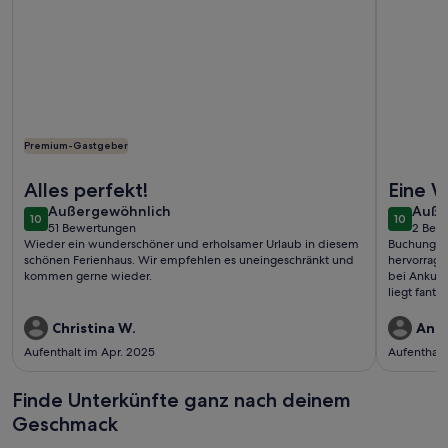
Premium-Gastgeber
Weitere Infos zu Sommer-Idyll nahe Naturstrand: Reetdach
Weitere I
Alles perfekt!
Eine W
außergewöhnlich
auße
Außergewöhnlich
Auße
10
10
10 von 10
10 von 1
51 Bewertungen
2 Bew
(51
(2
Wieder ein wunderschöner und erholsamer Urlaub in diesem
Buchung u
bewertungen)
bewe
schönen Ferienhaus. Wir empfehlen es uneingeschränkt und
hervorrage
kommen gerne wieder.
bei Ankunf
liegt fanta
ausgestatt
Entspannen
Christina W.
Andr
ist schön 
Aufenthalt im Apr. 2025
Aufenthalt
Feuer im K
Schlafzimm
geräumigen
Finde Unterkünfte ganz nach deinem
Spaziergan
Geschmack
Shietwette
Whirlwanne