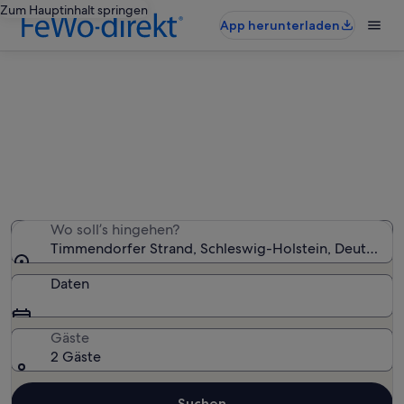
Zum Hauptinhalt springen
App herunterladen
Timmendorfer Strand:
Ferienunterkünfte mit Whirlpool
Wir haben 56 Ferienunterkünfte mit Whirlpool
gefunden – gib deinen Reisezeitraum ein, um die
Verfügbarkeit zu prüfen
Wo soll’s hingehen?
Timmendorfer Strand, Schleswig-Holstein, Deutschla
Daten
Gäste
2 Gäste
Suchen