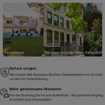
gutgehen.
Suche nach Ferienhäusern
Suche nach Ferienwohnungen oder 
Suche nach 
Terrasse m
es dafür im
:-) Alles i
erholsamen
toller Natu
der Anzeige
wieder! K
gerne wied
Ferienhaus
Ferienwohnung/Apartment
Ferienhütt
Einfach sorglos
Mit unserer Mit-Vertrauen-Buchen-Garantie bieten wir dir rund
um die Uhr Unterstützung
Mehr gemeinsame Momente
Von der Buchung bis hin zum Aufenthalt – der gesamte Vorgang
ist einfach und unkompliziert