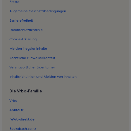
Presse
Ferienwohnungen in Neuhof
Allgemeine Geschäftsbedingungen
Ferienwohnungen in Strand Niendorf
Barrierefreiheit
Ferienwohnungen in Offendorf
Datenschutzrichtlinie
Ferienwohnungen in Timmendorfer Strand
Ferienwohnungen in Strand Scharbeutz
Cookie-Erklärung
Ferienwohnungen in Lübeck
Melden illegaler Inhalte
Ferienwohnungen in Hemmelsdorfer See
Rechtliche Hinweise/Kontakt
Ferienwohnungen in Hundestrand
Verantwortlicher Eigentümer
Ferienwohnungen in Warnsdorf
Inhaltsrichtlinien und Melden von Inhalten
Ferienwohnungen in Oeverdiek
Die Vrbo-Familie
Ferienunterkünfte nahe Scharbeutz Station
Ferienwohnungen in Travemünde
Vrbo
Ferienwohnungen in Vogelpark Niendorf
Abritel.fr
Ferienwohnungen in Halbinsel Priwall
FeWo-direkt.de
Ferienwohnungen in Strand Haffkrug
Bookabach.co.nz