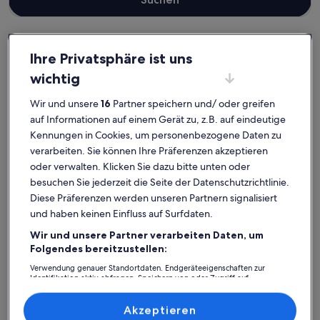
Ihre Privatsphäre ist uns
Ostholstein
wichtig
Ferienunterkünfte mit Whirlpool in Timmendorfer Strand
Timmendorfer Strand: Entdecke
Wir und unsere
16
Partner speichern und/ oder greifen
auf Informationen auf einem Gerät zu, z.B. auf eindeutige
Ferienunterkünfte mit
Kennungen in Cookies, um personenbezogene Daten zu
Whirlpool
verarbeiten. Sie können Ihre Präferenzen akzeptieren
oder verwalten. Klicken Sie dazu bitte unten oder
besuchen Sie jederzeit die Seite der Datenschutzrichtlinie.
Weitere Infos zu Ocean Suite von OstseeAhoi
Weitere I
Diese Präferenzen werden unseren Partnern signalisiert
und haben keinen Einfluss auf Surfdaten.
Wir und unsere Partner verarbeiten Daten, um
Folgendes bereitzustellen:
Verwendung genauer Standortdaten. Endgeräteeigenschaften zur
Identifikation aktiv abfragen. Speichern von oder Zugriff auf
Informationen auf einem Endgerät. Personalisierte Werbung und
Inhalte, Messung von Werbeleistung und der Performance von Inhalten,
Zielgruppenforschung sowie Entwicklung und Verbesserung von
Akzeptieren
Angeboten.