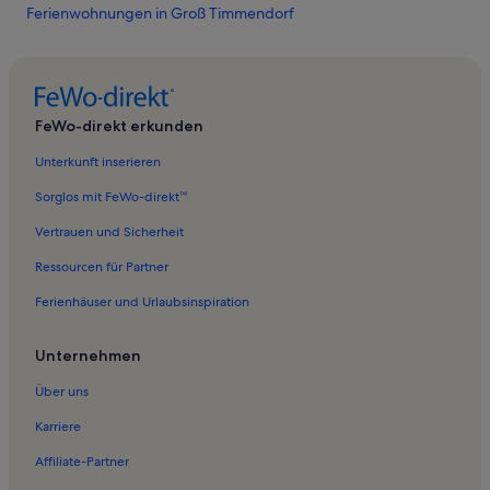
Ferienwohnungen in Groß Timmendorf
Ferienwohnungen in SEA LIFE Timmendorfer Strand
Ferienwohnungen in Teutendorf
Ferienwohnungen in Sierksdorf
FeWo-direkt erkunden
Ferienunterkünfte nahe Pansdorf Station
Unterkunft inserieren
Ferienwohnungen in Neustadt in Holstein
Sorglos mit FeWo-direkt™
Ferienwohnungen in Niendorf
Vertrauen und Sicherheit
Ferienwohnungen in Pansdorf
Ressourcen für Partner
Ferienwohnungen in Ovendorf
Ferienhäuser und Urlaubsinspiration
Ferienwohnungen in Brodten
Ferienwohnungen in Lütt Kiepenbarg
Unternehmen
Ferienwohnungen in Ostsee-Therme Scharbeutz
Über uns
Ferienwohnungen in Scharbeutz
Karriere
Ferienwohnungen in Strand Travemünde
Affiliate-Partner
Ferienwohnungen in Neu-Ruppersdorf