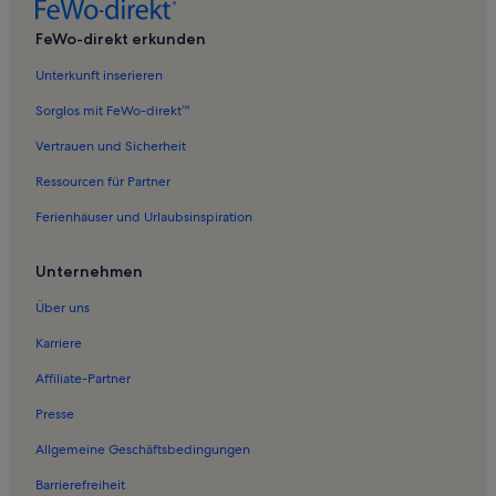
Ferienwohnungen in Grömitz
FeWo-direkt erkunden
Ferienwohnungen in Ponitz am See
Unterkunft inserieren
Ferienwohnungen in Vinzier
Sorglos mit FeWo-direkt™
Ferienwohnungen in Hundestrand / Naturstrand
Vertrauen und Sicherheit
Ferienwohnungen in Groß Meinsdorf
Ressourcen für Partner
Ferienwohnungen in Scharbeutz
Ferienhäuser und Urlaubsinspiration
Ferienwohnungen in Gleschendorf
Ferienwohnungen in Roge
Unternehmen
Ferienwohnungen in Pelzerhaken
Über uns
Ferienwohnungen in Gronenberg
Karriere
Ferienwohnungen in Sierksdorf
Affiliate-Partner
Ferienwohnungen in Niendorf/Ostsee
Presse
Ferienwohnungen in Gömnitz
Allgemeine Geschäftsbedingungen
Ferienwohnungen in Strand Sierksdorf
Barrierefreiheit
Ferienunterkünfte nahe Haffkrug Station