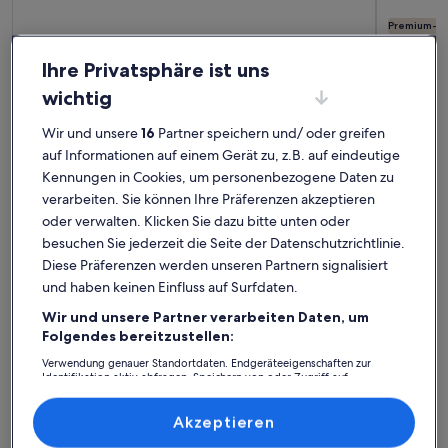
Premium-G
Weitere Infos zu Ein Tiny House mit Weitblick
Weitere I
Ihre Privatsphäre ist uns
Ein Tiny House mit Weitblick
Ostsee
Platz für 4 Gäste · 1 Schlafzimmer · 1 Badezimmer
Ferie
Platz für
wichtig
außergewöhnlich
auße
Außergewöhnlich
Auße
Eutin 
9,6
10
9,6 von 10
10 von 1
17 Bewertungen
58 Be
Wir und unsere
16
Partner speichern und/ oder greifen
(17
(58
Süsel: Ferienunterkünfte mit
auf Informationen auf einem Gerät zu, z.B. auf eindeutige
bewertungen)
bewe
Kennungen in Cookies, um personenbezogene Daten zu
Top-Bewertung
verarbeiten. Sie können Ihre Präferenzen akzeptieren
oder verwalten. Klicken Sie dazu bitte unten oder
Weitere Infos zu Ferienhaus Seeberg am See bei Süsel mit T
Weitere I
besuchen Sie jederzeit die Seite der Datenschutzrichtlinie.
Diese Präferenzen werden unseren Partnern signalisiert
und haben keinen Einfluss auf Surfdaten.
Wir und unsere Partner verarbeiten Daten, um
Folgendes bereitzustellen:
Verwendung genauer Standortdaten. Endgeräteeigenschaften zur
Identifikation aktiv abfragen. Speichern von oder Zugriff auf
Informationen auf einem Endgerät. Personalisierte Werbung und
Inhalte, Messung von Werbeleistung und der Performance von Inhalten,
Zielgruppenforschung sowie Entwicklung und Verbesserung von
Akzeptieren
Angeboten.