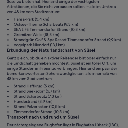
Süsel zu bieten hat. Hier sind einige der wichtigsten
Attraktionen, die Sie nicht verpassen sollten, – alle im Umkreis
von 48 km vom Stadtzentrum:
Hansa-Park (5,4 km)
Ostsee-Therme Scharbeutz (9,3 km)
SEA LIFE Timmendorfer Strand (10,8 km)
Grömitzer Welle (18,3 km)
Strandgrün Golf & Spa Resort Timmendorfer Strand (9,9 km)
Vogelpark Niendorf (13,1 km)
Erkundung der Naturlandschaft von Süsel
Ganz gleich, ob du ein aktiver Reisender bist oder einfach nur
die Landschaft genießen möchtest, Süsel ist ein toller Ort, um
einige Stunden im Freien zu verbringen. Hier sind ein paar der
bemerkenswertesten Sehenswürdigkeiten, alle innerhalb von
48 km vom Stadtzentrum:
Strand Haffkrug (5 km)
Strand Sierksdorf (5,7 km)
Strand Scharbeutz (7,3 km)
Hundestrand (8,9 km)
Strand Pelzerhaken (10,5 km)
Timmendorfer Strand (10,5 km)
Transport nach und rund um Süsel
Der nächstgelegene Flughafen liegt in Flughafen Lübeck (LBC),