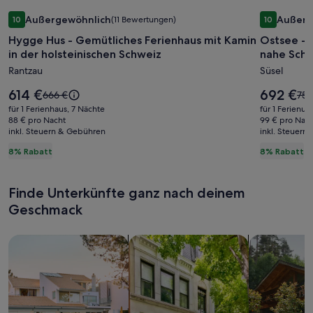
Bildergalerie
Hygge Hus - Gemütliches Ferienhaus mit Kamin in der holst
Bilderga
Ostsee - R
Außergewöhnlich
Außerg
10
(11 Bewertungen)
10
für
für
10 von 10, Außergewöhnlich, (11 Bewertungen)
10 von 10,
Hygge Hus - Gemütliches Ferienhaus mit Kamin
Ostsee - 
Hygge
Ostsee
in der holsteinischen Schweiz
nahe Scha
Hus
-
Rantzau
Süsel
-
Romant.
Gemütliches
Ferienha
Der
Der
614 €
692 €
Der
Der
666 €
755
Ferienhaus
Preis
/
Preis
alte
alte
für 1 Ferienhaus, 7 Nächte
für 1 Ferienun
beträgt
beträgt
Preis
Prei
mit
88 € pro Nacht
Ferienw
99 € pro Nac
614 €.
692 €.
inkl. Steuern & Gebühren
war
inkl. Steuern
war
Kamin
nahe
666 €,
755
8% Rabatt
8% Rabatt
in
Scharbe
siehe
sie
der
u
weitere
wei
Informationen
Inf
holsteinischen
Eutin
Finde Unterkünfte ganz nach deinem
zum
zu
Schweiz
mit
Geschmack
Standardpreis.
Sta
Alpakas
Suche nach Ferienhäusern
Suche nach Ferienwohnungen oder 
Suche nach 