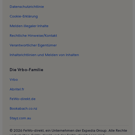
Datenschutzrichtlinie
Ferienwohnungen in Niendorf
Ferienwohnungen in Timmendorfer Strand
Cookie-Erklärung
Ferienwohnungen in Strand Haffkrug
Melden illegaler Inhalte
Ferienwohnungen in Griebel
Rechtliche Hinweise/Kontakt
Ferienwohnungen in Pönitz
Verantwortlicher Eigentümer
Bauernhöfe in Ostholstein
Inhaltsrichtlinien und Melden von Inhalten
Ferienunterkünfte für Familien in Ostholstein
Die Vrbo-Familie
Häuser in Ostholstein
Haustierfreundliche Ferienunterkünfte in Ostholstein
Vrbo
Häuser in Ostholstein
Abritel.fr
Ferienunterkünfte in Strandnähe in Ostholstein
FeWo-direkt.de
Wohnmobile und Wohnwagen in Ostholstein
Bookabach.co.nz
Ferienwohnungen und Apartments in Ostholstein
Stayz.com.au
Haustierfreundliche Ferienunterkünfte nahe Hansa-Park
© 2026 FeWo-direkt, ein Unternehmen der Expedia Group. Alle Rechte
Ferienunterkünfte mit Pool nahe Hansa-Park