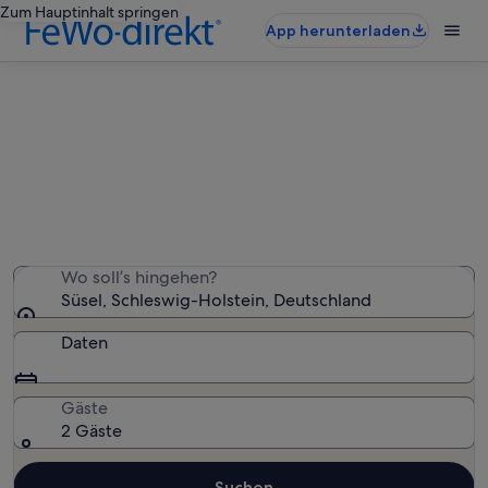
Zum Hauptinhalt springen
App herunterladen
Ferienwohnungen & Ferienhäuser
in Süsel
Wir haben 8.537 Ferienunterkünfte gefunden. Bitte gib
deinen Reisezeitraum an, um die Verfügbarkeit zu
prüfen.
Wo soll’s hingehen?
Süsel, Schleswig-Holstein, Deutschland
Daten
Gäste
2 Gäste
Suchen