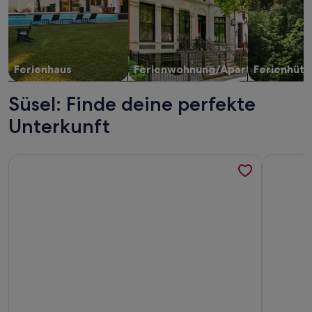
Ferienhaus
Ferienwohnung/Apartment
Ferienhütt
Süsel: Finde deine perfekte
Unterkunft
Weitere Infos zu Ein Tiny House mit Weitblick
Weitere I