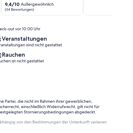
Strand
9.4
(13
9,4/10
Außergewöhnlich
&
von
Bewertungen)
(34 Bewertungen)
250
10,
m
Außergewöhnlich,
bis
(34
eck-out vor 10:00 Uhr
Zentrum
Bewertungen)
Timmendorfer
Veranstaltungen
Strand
ranstaltungen sind nicht gestattet
Rauchen
uchen ist nicht gestattet
e Partei, die nicht im Rahmen ihrer gewerblichen,
herrecht, einschließlich Widerrufsrecht, gilt nicht für
 festgelegten Stornierungsbedingungen abgedeckt.
 abhängig von den Bestimmungen der Unterkunft variieren