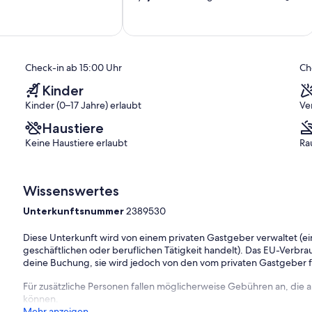
von
e sind im Mietpreis nicht enthalten. Das Geld für die
10,
berweisen. Kontodaten werden Ihnen rechtzeitig
Hervorragend,
)
(25
Bewertungen)
im Haus und ist im Mietpreis enthalten.
Check-in ab 15:00 Uhr
Ch
lan und Absprache mit der Verwalterin möglich.
Kinder
Kinder (0–17 Jahre) erlaubt
Ve
aziergang am Strand zahlreiche Cafés und Restaurants oder das
ügung. Gleich gegenüber am Strand finden Sie eine Surfschule
Haustiere
Keine Haustiere erlaubt
Ra
Wissenswertes
Unterkunftsnummer
2389530
Diese Unterkunft wird von einem privaten Gastgeber verwaltet (ein
geschäftlichen oder beruflichen Tätigkeit handelt). Das EU-Verbrauc
deine Buchung, sie wird jedoch von den vom privaten Gastgeber
Für zusätzliche Personen fallen möglicherweise Gebühren an, die
können.
Mehr anzeigen