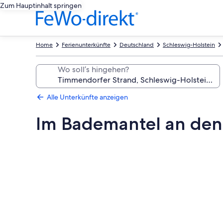
Zum Hauptinhalt springen
Home
Ferienunterkünfte
Deutschland
Schleswig-Holstein
Wo soll’s hingehen?
Alle Unterkünfte anzeigen
Im Bademantel an den S
Fotogalerie
von
Im
Bademantel
an
den