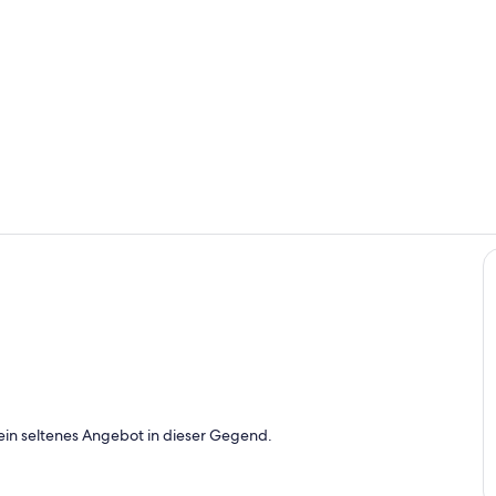
Wohnzimme
Wohnzimme
r
ein seltenes Angebot in dieser Gegend.