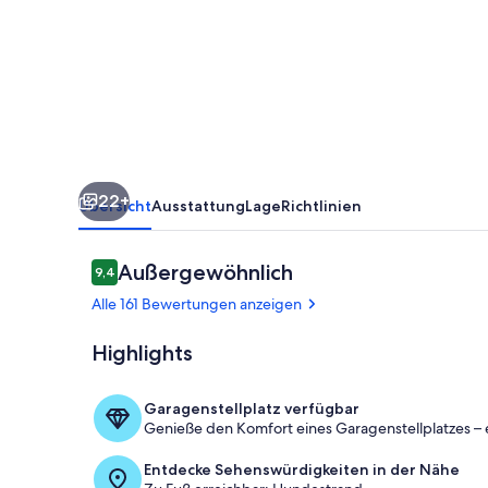
Strand
....
22+
Übersicht
Ausstattung
Lage
Richtlinien
Bewertungen
Außergewöhnlich
9,4
9,4 von 10.
Alle 161 Bewertungen anzeigen
Highlights
Wohnzimme
Garagenstellplatz verfügbar
Genieße den Komfort eines Garagenstellplatzes – 
Entdecke Sehenswürdigkeiten in der Nähe