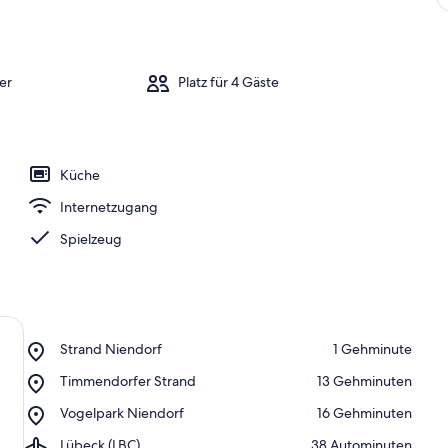
er
Platz für 4 Gäste
Küche
Internetzugang
Spielzeug
Place,
Strand Niendorf
‪1 Gehminute‬
Strand
Place,
Timmendorfer Strand
‪13 Gehminuten‬
Niendorf
Timmendorfer
Place,
Vogelpark Niendorf
‪16 Gehminuten‬
Strand
Vogelpark
Airport,
Lübeck (LBC)
‪38 Autominuten‬
Niendorf