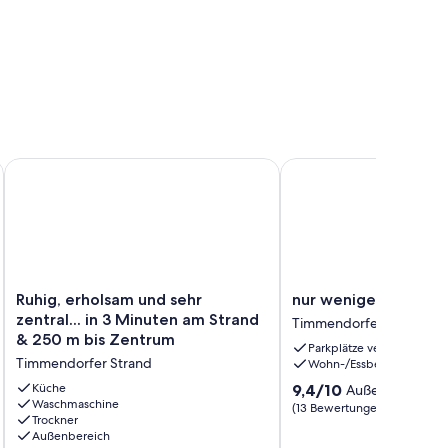
ah mit Schwimmbad
Ruhig, erholsam und sehr zentral... in 3 Minuten am Strand 
nur wenige Meter bis z
Ruhig,
nur
Ruhig, erholsam und sehr
nur wenige Meter bi
erholsam
wenige
zentral... in 3 Minuten am Strand
Timmendorfer Strand
und
Meter
& 250 m bis Zentrum
Parkplätze verfügbar
sehr
bis
Timmendorfer Strand
Wohn-/Essbereich
zentral...
zur
in
Ostsee
9.4
Küche
9,4/10
Außergewöhnli
3
Waschmaschine
Timmendorfer
von
(13 Bewertungen)
Trockner
Minuten
Strand
10,
Außenbereich
am
Außergewöhnlich,