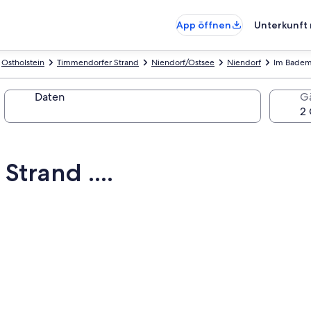
App öffnen
Unterkunft 
Ostholstein
Timmendorfer Strand
Niendorf/Ostsee
Niendorf
Im Badema
Daten
G
trand ....