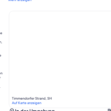
he
n,
e
en
r
.
Timmendorfer Strand, SH
Auf Karte anzeigen