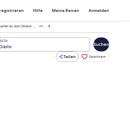
registrieren
Hilfe
Meine Reisen
Anmelden
ntel an den Strand ....
äste
Suchen
Teilen
Speichern