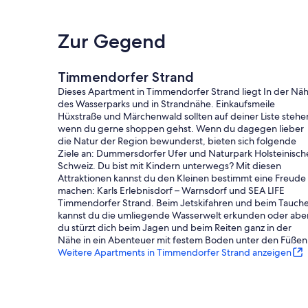
Zur Gegend
Timmendorfer Strand
Dieses Apartment in Timmendorfer Strand liegt In der Nä
des Wasserparks und in Strandnähe. Einkaufsmeile
Hüxstraße und Märchenwald sollten auf deiner Liste stehe
wenn du gerne shoppen gehst. Wenn du dagegen lieber
die Natur der Region bewunderst, bieten sich folgende
Ziele an: Dummersdorfer Ufer und Naturpark Holsteinisch
Schweiz. Du bist mit Kindern unterwegs? Mit diesen
Attraktionen kannst du den Kleinen bestimmt eine Freude
machen: Karls Erlebnisdorf – Warnsdorf und SEA LIFE
Timmendorfer Strand. Beim Jetskifahren und beim Tauch
kannst du die umliegende Wasserwelt erkunden oder abe
du stürzt dich beim Jagen und beim Reiten ganz in der
Nähe in ein Abenteuer mit festem Boden unter den Füßen
Weitere Apartments in Timmendorfer Strand anzeigen