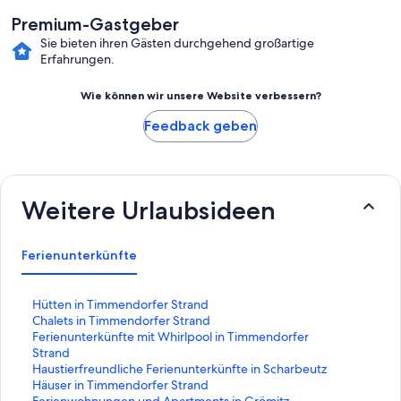
Premium-Gastgeber
Sie bieten ihren Gästen durchgehend großartige
Erfahrungen.
Wie können wir unsere Website verbessern?
Feedback geben
Weitere Urlaubsideen
Ferienunterkünfte
L
Hütten in Timmendorfer Strand
i
L
Chalets in Timmendorfer Strand
n
i
L
Ferienunterkünfte mit Whirlpool in Timmendorfer
k
n
i
Strand
,
k
n
L
Haustierfreundliche Ferienunterkünfte in Scharbeutz
d
,
k
i
L
Häuser in Timmendorfer Strand
e
d
,
n
i
L
Ferienwohnungen und Apartments in Grömitz