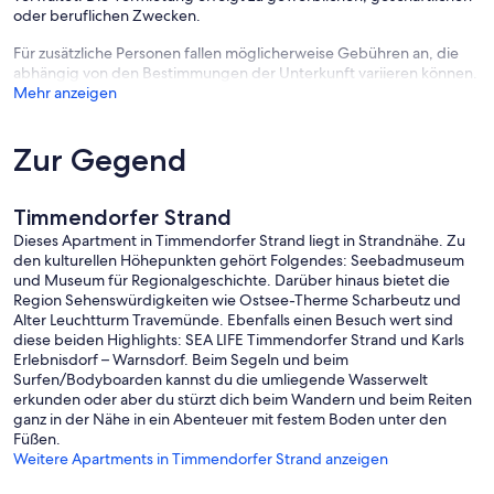
Baumbeständen, dem See und den Holzbrücken.
oder beruflichen Zwecken.
Ihre Fahrräder können Sie hinten auf dem Hof abstellen und für
Für zusätzliche Personen fallen möglicherweise Gebühren an, die
Ihren PKW ist ein Parkplatz reserviert.
abhängig von den Bestimmungen der Unterkunft variieren können.
Mehr anzeigen
Zum feinsandigen Strand kommen Sie in 250 Metern. Der nächste
Bäcker, Einkaufsmöglichkeiten und das Ortszentrum sind sogar
noch dichter. Hier können Sie gemütlich flanieren, Kaffee trinken
Zur Gegend
oder auch in einen der langjährigen Restaurants genüsslich speisen.
Einen Ausflug zum Karls Erlebnis-Dorf in Warnsdorf lohnt sich für
Timmendorfer Strand
jeden. Bauwagen-Kino, Schatzhöhle und Kartoffelsackrutsche
Dieses Apartment in Timmendorfer Strand liegt in Strandnähe. Zu
verheißen viel Spaß. Interessantes erfahren Sie sicher in der
den kulturellen Höhepunkten gehört Folgendes: Seebadmuseum
Holzofenbäckerei, Marmeladenküche oder Bonbon-Manufaktur.
und Museum für Regionalgeschichte. Darüber hinaus bietet die
Region Sehenswürdigkeiten wie Ostsee-Therme Scharbeutz und
In der Ferienanlage Bergstraße können Sie Ihren Urlaub mit der
Alter Leuchtturm Travemünde. Ebenfalls einen Besuch wert sind
ganzen Familie genießen,
diese beiden Highlights: SEA LIFE Timmendorfer Strand und Karls
nicht weit von der Ostsee entfernt und ganz nah am Zentrum.
Erlebnisdorf – Warnsdorf. Beim Segeln und beim
Surfen/Bodyboarden kannst du die umliegende Wasserwelt
Wir laden Sie ganzjährig an die schöne Ostsee- Küste ein, um die
erkunden oder aber du stürzt dich beim Wandern und beim Reiten
entspannten Strandspaziergänge oder Fahrradtouren, genießen zu
ganz in der Nähe in ein Abenteuer mit festem Boden unter den
können.
Füßen.
Weitere Apartments in Timmendorfer Strand anzeigen