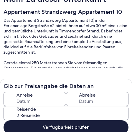
Appartement Strandzwerg Appartement 10
Das Appartement Strandzwerg (Appartement 10) in der
Ferienanlage Bergstraße 62 bietet Ihnen auf etwa 30 m² eine kleine
und gemütliche Unterkunft in Timmendorfer Strand. Es befindet
sich im 1. Stock des Gebäudes und zeichnet sich durch eine
geschickte Raumaufteilung und eine komplette Ausstattung aus,
die ideal auf die Bedürfnisse von Einzelreisenden und Paaren
zugeschnitten ist.
Gerade einmal 250 Meter trennen Sie vom feinsandigen
Ostseestrand. Die zentrale Lage erlaubt Ihnen zudem, sowohl die
Einkaufs­möglichkeiten als auch das Stadtzentrum in nur wenigen
Gehminuten zu erreichen – beide befinden sich rund 200 Meter
entfernt. So profitieren Sie von kurzen Wegen zu
Gib zur Preisangabe die Daten an
Freizeitangeboten, Gastronomie und Versorgungseinrichtungen.
Anreise
Abreise
Im kombinierten Wohn-Schlafbereich steht modernen
Wohnansprüchen nichts im Wege: Die technische Ausstattung
Reisende
umfasst einen Fernseher, DVD- und CD-Spieler, eine HiFi-Anlage,
ein Radio sowie kostenfreies WLAN, sodass Ihnen vielfältige
Unterhaltungsmöglichkeiten zur Verfügung stehen. Für zusätzlichen
Komfort sorgt außerdem ein Haartrockner im ansprechend
Verfügbarkeit prüfen
gestalteten Badezimmer, das mit einer Dusche (sehr klein und mit