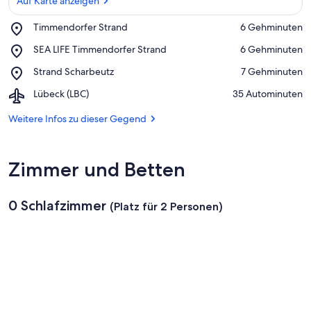
Auf Karte anzeigen
Place,
Timmendorfer Strand
‪6 Gehminuten‬
Timmendorfer
Auf Karte anzeigen
Place,
SEA LIFE Timmendorfer Strand
‪6 Gehminuten‬
Strand
SEA
Place,
Strand Scharbeutz
‪7 Gehminuten‬
LIFE
Strand
Timmendorfer
Airport,
Lübeck (LBC)
‪35 Autominuten‬
Scharbeutz
Strand
Lübeck
(LBC)
Weitere Infos zu dieser Gegend
Zimmer und Betten
0 Schlafzimmer
(Platz für 2 Personen)