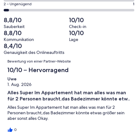
Gästebewertungen
von
eine
24
1
2 – Ungenügend
1
haben
insgesamt
Bewertung
Gästebewertungen
von
eine
24
von
haben
insgesamt
8,8/10
10/10
Bewertung
Gästebewertungen
10
eine
24
von
haben
Sauberkeit
Check-in
-
Bewertung
Gästebewertungen
8,8/10
10/10
8
eine
Hervorragend
von
haben
-
Bewertung
Kommunikation
Lage
6
eine
8,4/10
Gut
von
-
Bewertung
4
Genauigkeit des Onlineauftritts
Okay
von
Bewertungen
-
Bewertung von einer Partner-Website
2
Schlecht
-
10/10 – Hervorragend
Ungenügend
Uwe
1. Aug. 2026
Alles Super Im Appartement hat man alles was man
für 2 Personen braucht,das Badezimmer könnte etw..
Alles Super Im Appartement hat man alles was man für 2
Personen braucht,das Badezimmer könnte etwas größer sein
aber sonst alles Okay.
0