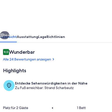
Strandzwerg
Appartement
10
rück
Weiter
14+
Übersicht
Ausstattung
Lage
Richtlinien
Bewertungen
Wunderbar
9,0
9,0 von 10.
Alle 24 Bewertungen anzeigen
Highlights
Entdecke Sehenswürdigkeiten in der Nähe
Zu Fuß erreichbar: Strand Scharbeutz
Wohnzimmer
Platz für 2 Gäste
•
1 Bett