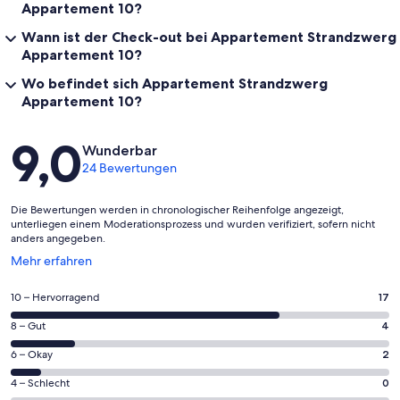
Appartement 10?
Wann ist der Check-out bei Appartement Strandzwerg
Appartement 10?
Wo befindet sich Appartement Strandzwerg
Appartement 10?
Bewertungen
9,0
Wunderbar
24 Bewertungen
Die Bewertungen werden in chronologischer Reihenfolge angezeigt,
unterliegen einem Moderationsprozess und wurden verifiziert, sofern nicht
anders angegeben.
Wird
Mehr erfahren
in
einem
17
10 – Hervorragend
17
neuen
von
Fenster
4
8 – Gut
4
insgesamt
geöffnet
von
24
2
6 – Okay
2
insgesamt
Gästebewertungen
von
24
0
4 – Schlecht
0
haben
insgesamt